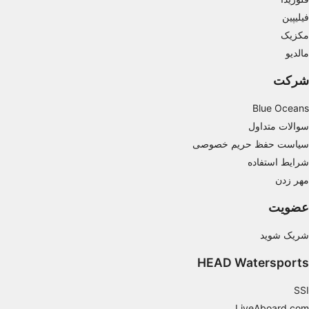
Measure content performance
فیلیپین
Understand audiences through statistics or
مکزیک
combinations of data from different sources
مالدیو
Develop and improve services
شرکت
Use limited data to select content
Blue Oceans
IAB Special Features:
سوالات متداول
Use precise geolocation data
سیاست حفظ حریم خصوصی
شرایط استفاده
Identify devices based on information
مهر زدن
actively requested
عضویت
Non-IAB processing purposes:
Necessary
شریک شوید
Performance
HEAD Watersports
Functional
SSI
LiveAboard.com