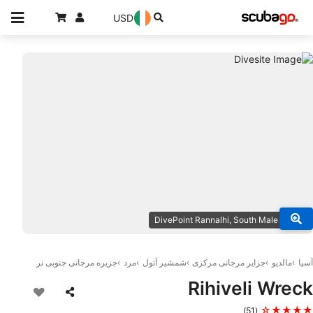
USD
© DivePoint Rannalhi, South Male Atoll
آسیا
مالدیو
جزایر مرجانی مرکزی
شمشیر آتول
مرد
جزیره مرجانی جنوبی نر
Rihiveli Wreck
★★★★☆
(51)