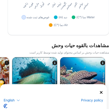
مشاهدات بالقوه حیات وحش
مشاهده حیات وحش بر اساس محتوای تولید شده توسط کاربر است
iStock/ultramarinfoto
Alamy-WaterFrame
Udo Kefrig
مارماهی مورای
زمردماهیان
English
Privacy policy