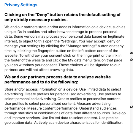
3
6
مشاهدات
مشاهدات
Privacy Settings
Clicking on the "Deny" button retains the default setting of
only strictly necessary cookies.
We and our partners store and/or access information on a device, such as
F
J
D
N
O
S
A
J
J
M
A
M
F
J
D
N
O
S
A
J
J
M
A
M
F
J
unique IDs in cookies and other browser storage to process personal
data. Some vendors may process your personal data based on legitimate
interest, to object to this open the "Settings". You may accept, deny or
manage your settings by clicking the "Manage settings" button or at any
time by clicking the fingerprint button on the left bottom corner of the
مراکز غواصی که از این سایت غواصی پذیرایی
website. To withdraw your consent click on the fingerprint or the link in
می‌کنند
the footer of the website and click the My data menu item, on that page
you can withdraw your consent. These choices will be signaled to our
partners and will not affect browsing data.
DivePoint Rannalhi
We and our partners process data to analyze website
performance and to do the following:
Adaaran Club Rannalhi, 20026
South Male Atoll, مالدیو
Store and/or access information on a device. Use limited data to select
advertising. Create profiles for personalised advertising. Use profiles to
select personalised advertising. Create profiles to personalise content.
Use profiles to select personalised content. Measure advertising
سایت‌های غواصی نزدیک
performance. Measure content performance. Understand audiences
through statistics or combinations of data from different sources. Develop
and improve services. Use limited data to select content. Use precise
geolocation data. Actively scan device characteristics for identification.
You can find further information on data usage by Google here: