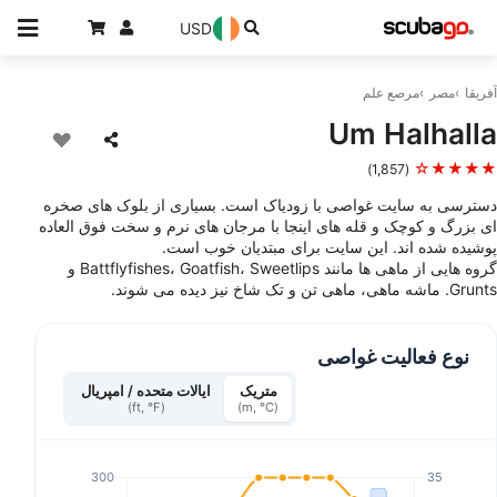
USD
آفریقا
مصر
مرصع علم
Um Halhalla
★★★★☆
(1,857)
دسترسی به سایت غواصی با زودیاک است. بسیاری از بلوک های صخره
ای بزرگ و کوچک و قله های اینجا با مرجان های نرم و سخت فوق العاده
پوشیده شده اند. این سایت برای مبتدیان خوب است.
گروه هایی از ماهی ها مانند Battflyfishes، Goatfish، Sweetlips و
Grunts. ماشه ماهی، ماهی تن و تک شاخ نیز دیده می شوند.
نوع فعالیت غواصی
متریک
ایالات متحده / امپریال
(ft, °F)
(m, °C)