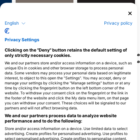
F
J
D
N
O
S
A
J
J
M
A
M
F
J
D
N
O
S
A
J
J
M
A
M
F
J
English
Privacy policy
نمایش حیوانات بیشتر
Privacy Settings
Clicking on the "Deny" button retains the default setting of
مراکز غواصی که از این سایت غواصی پذیرایی
only strictly necessary cookies.
می‌کنند
We and our partners store and/or access information on a device, such as
unique IDs in cookies and other browser storage to process personal
data. Some vendors may process your personal data based on legitimate
interest, to object to this open the "Settings". You may accept, deny or
Extra Divers Fayrouz
manage your settings by clicking the "Manage settings" button or at any
Three Corners Fayrouz Plaza
SeaWorld Paradise Diving
time by clicking the fingerprint button on the left bottom corner of the
Resort, 00000 3 km South of Port
Center
website. To withdraw your consent click on the fingerprint or the link in
Ghalib, مصر
Novotel Marsa Alam Beach Resort,
the footer of the website and click the My data menu item, on that page
Marsa Alam Marsa Alam, مصر
you can withdraw your consent. These choices will be signaled to our
partners and will not affect browsing data.
We and our partners process data to analyze website
Orca Dive Club Moreen Beach
performance and to do the following:
CA Dive Club Shoni
Concorde Moreen Beach
Store and/or access information on a device. Use limited data to select
Hotel Marsa Alam, 00000
advertising. Create profiles for personalised advertising. Use profiles to
Marsa Alam, مصر
مصر
select personalised advertising. Create profiles to personalise content.