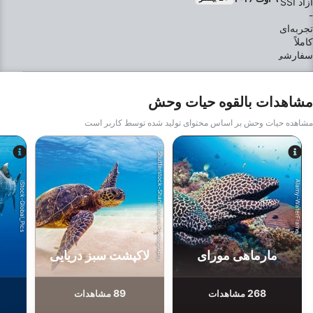
اولویت‌های اصلی ما هستند. ما حمل و نقل رفت و برگشت را
ارائه می‌دهیم، شما را مستقیماً از هتلتان در مارسا عالم سوار
می‌کنیم و پس از غواصی، شما را به محل برمی‌گردانیم. شما در
کنار یک تیم حرفه‌ای و نخبه با بیش از 20 سال تجربه در این
صنعت آموزش خواهید دید. ایمنی شما اولویت مطلق ماست و ما
متعهد به ارائه بالاترین کیفیت آموزش و بهترین تجربه‌ای هستیم
که می‌توانید در زیر آب تصور کنید.برای اطمینان از اینکه شما
بیشترین بهره را از دوره خود می‌برید، ما تعداد گروه‌هایمان را
بسیار کم نگه می‌داریم تا مربی شما بتواند توجه بسیار شخصی و
متمرکزی به شما داشته باشد. علاوه بر این، برنامه ما کاملاً
مشاهدات بالقوه حیات وحش
انعطاف‌پذیر است - ما با شما همکاری خواهیم کرد تا مکان‌های
غواصی خاصی را انتخاب کنید که با علایق و اهداف شما مطابقت
مشاهده حیات وحش بر اساس محتوای تولید شده توسط کاربر است
داشته باشند.آنچه در یک نگاه گنجانده شده است:خدمات لجستیک
درب به درب: سرویس رفت و برگشت رایگان از هتل در محدوده
مرسی علم.آموزش ویژه: توسط یک تیم حرفه‌ای با بیش از 20
Shutterstock-Shane Myers Photography
سال سابقه هدایت می‌شود.زمان‌بندی و مکان‌های غواصی
سفارشی: یک برنامه سفر انعطاف‌پذیر که مکان‌های غواصی مورد
نظر شما را پوشش می‌دهد.کیفیت ممتاز: گروه‌های کوچک برای
Alamy-WaterFrame
iStock-Global_Pics
ایمنی، راحتی بیشتر و استانداردهای آموزشی سطح بالا.مشتاقانه
منتظریم تا با شما در اعماق دریا به کاوش بپردازیم و مهارت‌های
غواصی شما را به سطوح عالی برسانیم!
مارماهی مورای
لاکپشت سبز دریایی
89
268
مشاهدات
مشاهدات