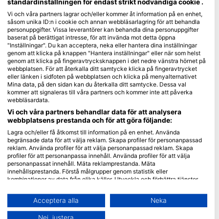
standardinställningen för endast strikt nödvändiga cookie .
Vi och våra partners lagrar och/eller kommer åt information på en enhet,
Blue Oceans
såsom unika ID:n i cookie och annan webbläsarlagring för att behandla
Ofta Ställda Frågor (FAQ)
personuppgifter. Vissa leverantörer kan behandla dina personuppgifter
baserat på berättigat intresse, för att invända mot detta öppna
Integritetspolicy
"Inställningar". Du kan acceptera, neka eller hantera dina inställningar
Användarvillkor
genom att klicka på knappen "Hantera inställningar" eller när som helst
genom att klicka på fingeravtrycksknappen i det nedre vänstra hörnet på
Prägel
webbplatsen. För att återkalla ditt samtycke klicka på fingeravtrycket
eller länken i sidfoten på webbplatsen och klicka på menyalternativet
Medlemskap
Mina data, på den sidan kan du återkalla ditt samtycke. Dessa val
kommer att signaleras till våra partners och kommer inte att påverka
webbläsardata.
Bli en partner
Vi och våra partners behandlar data för att analysera
webbplatsens prestanda och för att göra följande:
HEAD Watersports
Lagra och/eller få åtkomst till information på en enhet. Använda
begränsade data för att välja reklam. Skapa profiler för personanpassad
SSI
reklam. Använda profiler för att välja personanpassad reklam. Skapa
profiler för att personanpassa innehåll. Använda profiler för att välja
LiveAboard.com
personanpassat innehåll. Mäta reklamprestanda. Mäta
Mares
innehållsprestanda. Förstå målgrupper genom statistik eller
kombinationer av data från olika källor. Utveckla och förbättra tjänster.
Aqualung
Använda begränsade data för att välja innehåll.
Apeks
Du hittar mer information om hur Google använder data här:
Acceptera alla
Neka
https://business.safety.google/privacy/
rEvo
Data kan delas utanför EU och skickas till USA.
Nej, justera