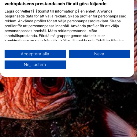
webbplatsens prestanda och för att göra följande:
Lagra och/eller få åtkomst till information på en enhet. Använda
begränsade data för att välja reklam. Skapa profiler för personanpassad
reklam. Använda profiler för att välja personanpassad reklam. Skapa
profiler för att personanpassa innehåll. Använda profiler för att välja
personanpassat innehåll. Mäta reklamprestanda. Mäta
innehållsprestanda. Förstå målgrupper genom statistik eller
kombinationer av data från olika källor. Utveckla och förbättra tjänster.
Använda begränsade data för att välja innehåll.
Du hittar mer information om hur Google använder data här:
Acceptera alla
Neka
https://business.safety.google/privacy/
Data kan delas utanför EU och skickas till USA.
Nej, justera
Ditt samtycke och cookie gäller endast denna webbplats/app.
Visa partnerlista (1 IAB-leverantörer)
Vi använder dina uppgifter för följande ändamål:
IAB:s ändamål med behandlingen:
Lagra och/eller få åtkomst till information på
en enhet
Använda begränsade data för att välja
reklam
Skapa profiler för personaliserad reklam