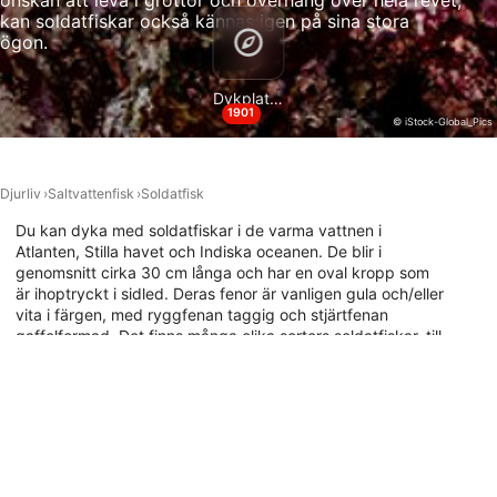
önskan att leva i grottor och överhäng över hela revet,
Använda exakta uppgifter om geografisk
kan soldatfiskar också kännas igen på sina stora
positionering
ögon.
Identifiera enheter baserat på information
som aktivt begärs
Dykplatser
1901
© iStock-Global_Pics
Behandlingsändamål som inte rör IAB:
Nödvändig
Djurliv
Saltvattenfisk
Soldatfisk
Prestanda
Du kan dyka med soldatfiskar i de varma vattnen i
Atlanten, Stilla havet och Indiska oceanen. De blir i
Funktionell
genomsnitt cirka 30 cm långa och har en oval kropp som
är ihoptryckt i sidled. Deras fenor är vanligen gula och/eller
Reklam / marknadsföring
vita i färgen, med ryggfenan taggig och stjärtfenan
gaffelformad. Det finns många olika sorters soldatfiskar, till
exempel svartbalk, storögd svartbalk och panamisk
soldatfisk. Att upptäcka en skola soldatfiskar under en
avsats när man dyker längs ett rev är alltid en rolig syn.
Utforska dykarkartan nedan för att se var du kan dyka
med soldatfisk.