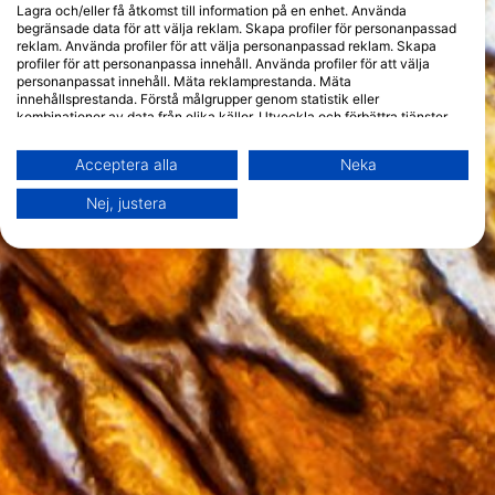
Lagra och/eller få åtkomst till information på en enhet. Använda
begränsade data för att välja reklam. Skapa profiler för personanpassad
reklam. Använda profiler för att välja personanpassad reklam. Skapa
profiler för att personanpassa innehåll. Använda profiler för att välja
personanpassat innehåll. Mäta reklamprestanda. Mäta
innehållsprestanda. Förstå målgrupper genom statistik eller
kombinationer av data från olika källor. Utveckla och förbättra tjänster.
Använda begränsade data för att välja innehåll.
Du hittar mer information om hur Google använder data här:
Acceptera alla
Neka
https://business.safety.google/privacy/
Data kan delas utanför EU och skickas till USA.
Nej, justera
Ditt samtycke och cookie gäller endast denna webbplats/app.
Visa partnerlista (1 IAB-leverantörer)
Vi använder dina uppgifter för följande ändamål:
IAB:s ändamål med behandlingen:
Lagra och/eller få åtkomst till information på
en enhet
Använda begränsade data för att välja
reklam
Skapa profiler för personaliserad reklam