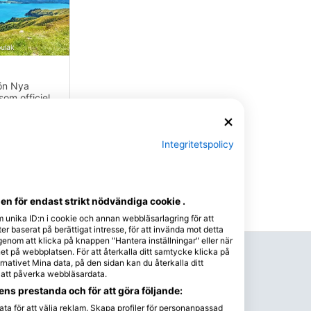
ulak
 ön Nya
om officiellt
unamu, är
red, v
kplatser
Centers
Integritetspolicy
45
3
n för endast strikt nödvändiga cookie .
m unika ID:n i cookie och annan webbläsarlagring för att
r baserat på berättigat intresse, för att invända mot detta
 genom att klicka på knappen "Hantera inställningar" eller när
Kommande Evenemang
t på webbplatsen. För att återkalla ditt samtycke klicka på
nativet Mina data, på den sidan kan du återkalla ditt
e att påverka webbläsardata.
Kurser
Kurser
Kurser
ns prestanda och för att göra följande:
Dykresor
Nybörjare
Avancerad
Proffs
ta för att välja reklam. Skapa profiler för personanpassad