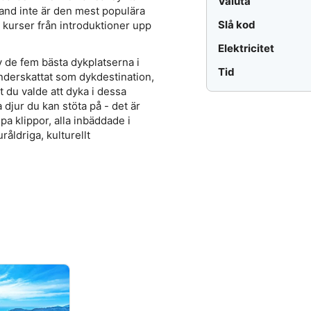
Valuta
land inte är den mest populära
Slå kod
r kurser från introduktioner upp
Elektricitet
 de fem bästa dykplatserna i
Tid
nderskattat som dykdestination,
 du valde att dyka i dessa
 djur du kan stöta på - det är
upa klippor, alla inbäddade i
råldriga, kulturellt