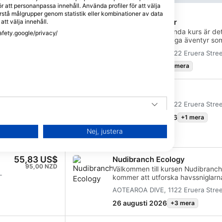
r att personanpassa innehåll. Använda profiler för att välja
stå målgrupper genom statistik eller kombinationer av data
52,89 US$
Open Water Diver
att välja innehåll.
90,00 NZD
Denna globalt erkända kurs är det
afety.google/privacy/
påbörja dina livslånga äventyr so
, så
Diver. Personlig utbildning kombi
L
AOTEAROA DIVE, 1122 Eruera Stree
der
vatten för att säkerställa att du h
 den
den erfarenhet som krävs för att b
7 augusti 2026
+2 mera
under vattnet. Du kommer att erh
Diver-certifiering.
173,38 US$
Basic Freediver
lt
295,00 NZD
AOTEAROA DIVE, 1122 Eruera Stree
g.
16 september 2026
+1 mera
L
na
Nej, justera
n
55,83 US$
Nudibranch Ecology
re
95,00 NZD
tt
Välkommen till kursen Nudibranch
L
kommer att utforska havssniglarnas
sessioner. Börja med deras klassifi
AOTEAROA DIVE, 1122 Eruera Stree
öva
dig sedan om deras rörelse-, sens
system. Upptäck deras komplexa fo
26 augusti 2026
+3 mera
d,
relationer med andra marina orga
avgörande roll i ekosystemen. Exp