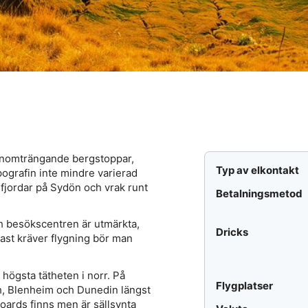
genomträngande bergstoppar,
Typ av elkontakt
ografin inte mindre varierad
fjordar på Sydön och vrak runt
Betalningsmetod
h besökscentren är utmärkta,
Dricks
ftast kräver flygning bör man
högsta tätheten i norr. På
Flygplatser
ch, Blenheim och Dunedin längst
boards finns men är sällsynta