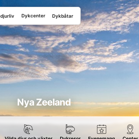
Dykcenter
djurliv
Dykbåtar
Nya Zeeland
Vilda djur och växter
Dykresor
Evenemang
Center