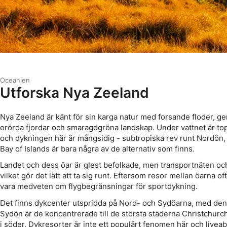
Oceanien
Utforska Nya Zeeland
Nya Zeeland är känt för sin karga natur med forsande floder, 
orörda fjordar och smaragdgröna landskap. Under vattnet är top
och dykningen här är mångsidig - subtropiska rev runt Nordön, 
Bay of Islands är bara några av de alternativ som finns.
Landet och dess öar är glest befolkade, men transportnäten oc
vilket gör det lätt att ta sig runt. Eftersom resor mellan öarna o
vara medveten om flygbegränsningar för sportdykning.
Det finns dykcenter utspridda på Nord- och Sydöarna, med den 
Sydön är de koncentrerade till de största städerna Christchur
i söder. Dykresorter är inte ett populärt fenomen här och livea