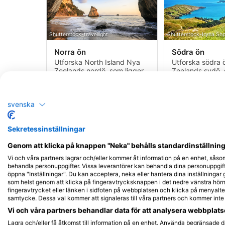
Shutterstock-travellight
Shutterstock-Iryna Shp
Norra ön
Södra ön
Utforska North Island Nya
Utforska södra
Zeelands nordö, som ligger
Zeelands sydö, s
närmast ekvatorn, har
heter Te Waipo
landets varmaste vatten
synonymt med f
Kurser &
Dykplatser
Centers
Kurser &
Dy
svenska
Evenemang
Evenemang
101
221
19
8
Sekretessinställningar
Genom att klicka på knappen "Neka" behålls standardinställninge
Vi och våra partners lagrar och/eller kommer åt information på en enhet, såso
behandla personuppgifter. Vissa leverantörer kan behandla dina personuppgifte
öppna "Inställningar". Du kan acceptera, neka eller hantera dina inställningar
som helst genom att klicka på fingeravtrycksknappen i det nedre vänstra hörne
fingeravtrycket eller länken i sidfoten på webbplatsen och klicka på menyalter
samtycke. Dessa val kommer att signaleras till våra partners och kommer int
Vi och våra partners behandlar data för att analysera webbplatse
Lagra och/eller få åtkomst till information på en enhet. Använda begränsade da