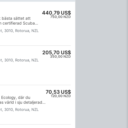
440,79 US$
750,00 NZD
 bästa sättet att
m certifierad Scuba
neras med övningar i
t, 3010, Rotorua, NZL
ar de färdigheter och
li riktigt bekväm
ålla SSI Open Water
205,70 US$
350,00 NZD
t, 3010, Rotorua, NZL
70,53 US$
120,00 NZD
 Ecology, där du
 värld i sju detaljerade
cering och livsmiljöer, lär
t, 3010, Rotorua, NZL
oriska och respiratoriska
rtplantningsstrategier,
nismer, matvanor och
lorers deras