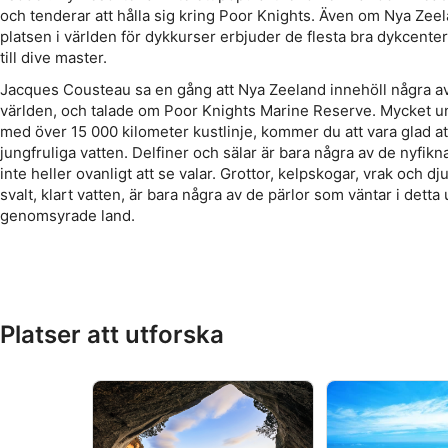
och tenderar att hålla sig kring Poor Knights. Även om Nya Zee
platsen i världen för dykkurser erbjuder de flesta bra dykcente
till dive master.
Jacques Cousteau sa en gång att Nya Zeeland innehöll några av
världen, och talade om Poor Knights Marine Reserve. Mycket u
med över 15 000 kilometer kustlinje, kommer du att vara glad att
jungfruliga vatten. Delfiner och sälar är bara några av de nyfikna
inte heller ovanligt att se valar. Grottor, kelpskogar, vrak och dj
svalt, klart vatten, är bara några av de pärlor som väntar i detta u
genomsyrade land.
Platser att utforska