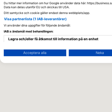
Du hittar mer information om hur Google använder data här: https://business.s
Data kan delas utanför EU och skickas till USA.
Ditt samtycke och cookie gäller endast denna webbplats/app.
Visa partnerlista (1 IAB-leverantörer)
Vi använder dina uppgifter för följande ändamål:
IAB:s ändamål med behandlingen:
Lagra och/eller få åtkomst till information på en enhet
Använda begränsade data för att välja reklam
Acceptera alla
Neka
Skapa profiler för personaliserad reklam
Använda profiler för att välja personaliserad reklam
Skapa profiler för att personaliserad innehåll
Använda profiler för att välja personaliserad innehåll
Mäta reklamprestanda
Mäta innehållsprestanda