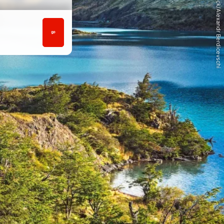
© iStock/Alexandr Berdicevschi