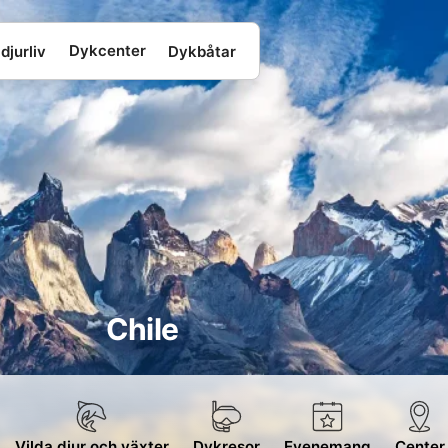
Dykcenter
djurliv
Dykbåtar
Chile
Vilda djur och växter
Dykresor
Evenemang
Center