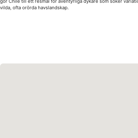
gör Chile till ett resmål för äventyrliga dykare som söker varia
vilda, ofta orörda havslandskap.