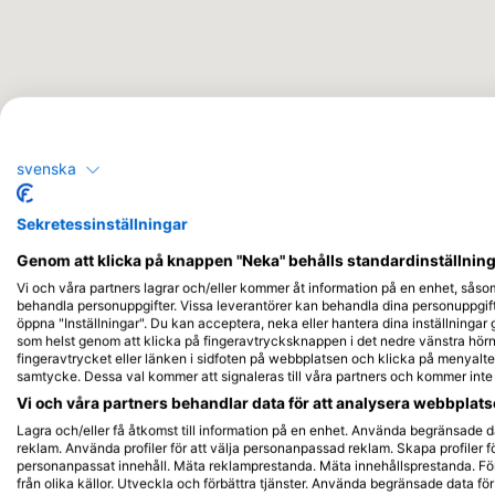
svenska
Sekretessinställningar
Genom att klicka på knappen "Neka" behålls standardinställninge
Vi och våra partners lagrar och/eller kommer åt information på en enhet, såso
behandla personuppgifter. Vissa leverantörer kan behandla dina personuppgifte
öppna "Inställningar". Du kan acceptera, neka eller hantera dina inställningar
som helst genom att klicka på fingeravtrycksknappen i det nedre vänstra hörne
fingeravtrycket eller länken i sidfoten på webbplatsen och klicka på menyalter
samtycke. Dessa val kommer att signaleras till våra partners och kommer int
Vi och våra partners behandlar data för att analysera webbplatse
Lagra och/eller få åtkomst till information på en enhet. Använda begränsade da
reklam. Använda profiler för att välja personanpassad reklam. Skapa profiler fö
personanpassat innehåll. Mäta reklamprestanda. Mäta innehållsprestanda. För
från olika källor. Utveckla och förbättra tjänster. Använda begränsade data för 