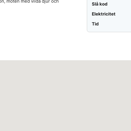
tion, möten med vilda djur och
Slå kod
Elektricitet
Tid