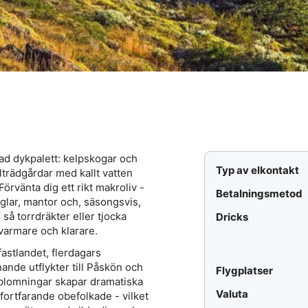
rad dykpalett: kelpskogar och
Typ av elkontakt
lträdgårdar med kallt vatten
rvänta dig ett rikt makroliv -
Betalningsmetod
åglar, mantor och, säsongsvis,
så torrdräkter eller tjocka
Dricks
varmare och klarare.
fastlandet, flerdagars
ande utflykter till Påskön och
Flygplatser
blomningar skapar dramatiska
Valuta
fortfarande obefolkade - vilket