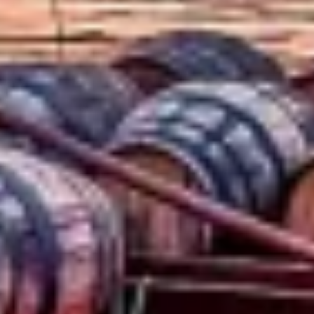
Utveckla och förbättra tjänster
Använda begränsade data för att välja
innehåll
IAB Special Features:
Använda exakta uppgifter om geografisk
positionering
Identifiera enheter baserat på information
som aktivt begärs
Behandlingsändamål som inte rör IAB:
Nödvändig
Prestanda
Funktionell
Reklam / marknadsföring