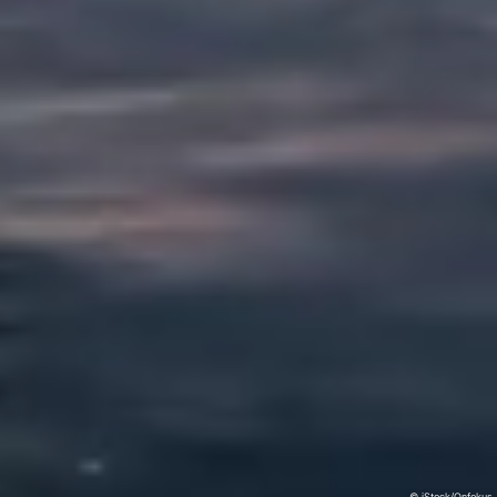
© iStock/Onfokus