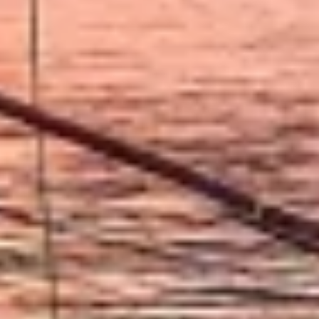
Lagra och/eller få åtkomst till information på
en enhet
Använda begränsade data för att välja
reklam
Skapa profiler för personaliserad reklam
Använda profiler för att välja personaliserad
reklam
Skapa profiler för att personaliserad innehåll
Använda profiler för att välja personaliserad
innehåll
Mäta reklamprestanda
Mäta innehållsprestanda
Förstå målgrupper genom statistik eller
kombinationer av data från olika källor