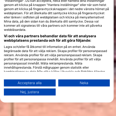
"Inställningar". Du kan acceptera, neka eller hantera dina inställningar
genom att klicka på knappen "Hantera inställningar" eller när som helst
genom att klicka på fingeravtrycksknappen i det nedre vänstra hörnet på
webbplatsen. För att återkalla ditt samtycke klicka på fingeravtrycket
eller länken i sidfoten på webbplatsen och klicka på menyalternativet
Mina data, på den sidan kan du återkalla ditt samtycke. Dessa val
kommer att signaleras till våra partners och kommer inte att påverka
webbläsardata.
Vi och våra partners behandlar data för att analysera
webbplatsens prestanda och för att göra följande:
Lagra och/eller få åtkomst till information på en enhet. Använda
begränsade data för att välja reklam. Skapa profiler för personanpassad
reklam. Använda profiler för att välja personanpassad reklam. Skapa
profiler för att personanpassa innehåll. Använda profiler för att välja
personanpassat innehåll. Mäta reklamprestanda. Mäta
innehållsprestanda. Förstå målgrupper genom statistik eller
kombinationer av data från olika källor. Utveckla och förbättra tjänster.
Använda begränsade data för att välja innehåll.
Du hittar mer information om hur Google använder data här:
Acceptera alla
Neka
https://business.safety.google/privacy/
Data kan delas utanför EU och skickas till USA.
Nej, justera
Ditt samtycke och cookie gäller endast denna webbplats/app.
Visa partnerlista (1 IAB-leverantörer)
Vi använder dina uppgifter för följande ändamål:
IAB:s ändamål med behandlingen: