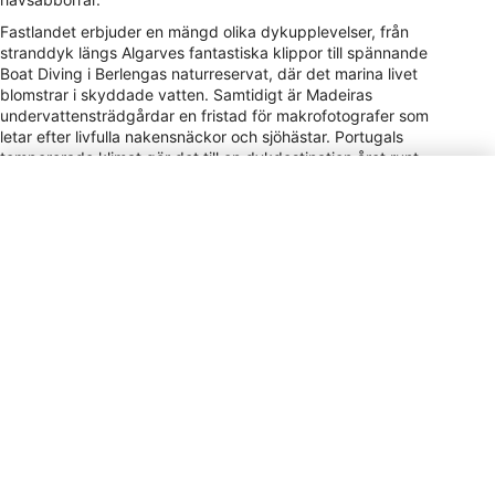
Fastlandet erbjuder en mängd olika dykupplevelser, från
stranddyk längs Algarves fantastiska klippor till spännande
Boat Diving i Berlengas naturreservat, där det marina livet
blomstrar i skyddade vatten. Samtidigt är Madeiras
undervattensträdgårdar en fristad för makrofotografer som
letar efter livfulla nakensnäckor och sjöhästar. Portugals
tempererade klimat gör det till en dykdestination året runt,
även om sikten och det marina livet kan variera med
årstiderna, vilket ger varje dykäventyr ett inslag av förväntan
och överraskning.
Typ av elkontakt
C, F
Betalningsmetod
VISA, MC, AMEX, Cir, Plus
Dricks
5–10% / Service Staff / Tipping is
appreciated in restaurants for
good service, though not
mandatory as service charges are
often included.
Valuta
EUR