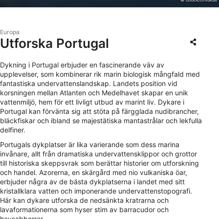
Europa
Utforska Portugal
Dykning i Portugal erbjuder en fascinerande väv av
upplevelser, som kombinerar rik marin biologisk mångfald med
fantastiska undervattenslandskap. Landets position vid
korsningen mellan Atlanten och Medelhavet skapar en unik
vattenmiljö, hem för ett livligt utbud av marint liv. Dykare i
Portugal kan förvänta sig att stöta på färgglada nudibrancher,
bläckfiskar och ibland se majestätiska mantastrålar och lekfulla
delfiner.
Portugals dykplatser är lika varierande som dess marina
invånare, allt från dramatiska undervattensklippor och grottor
till historiska skeppsvrak som berättar historier om utforskning
och handel. Azorerna, en skärgård med nio vulkaniska öar,
erbjuder några av de bästa dykplatserna i landet med sitt
kristallklara vatten och imponerande undervattenstopografi.
Här kan dykare utforska de nedsänkta kratrarna och
lavaformationerna som hyser stim av barracudor och
havsabborrar.