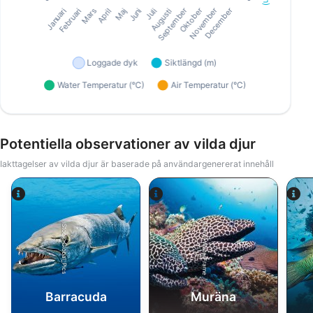
Potentiella observationer av vilda djur
Iakttagelser av vilda djur är baserade på användargenererat innehåll
Alamy-WaterFrame
iStock-Global_Pics
Barracuda
Muräna