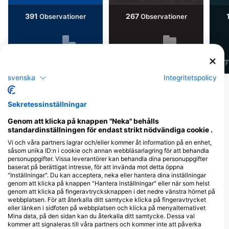
391
267
Observationer
Observationer
J
F
M
A
M
J
J
A
S
O
N
D
J
F
M
A
M
J
J
A
S
O
N
D
J
F
svenska
Integritetspolicy
Visa fler djur
Sekretessinställningar
Dykcenter som serverar denna
Genom att klicka på knappen "Neka" behålls
dykplats
standardinställningen för endast strikt nödvändiga cookie .
Vi och våra partners lagrar och/eller kommer åt information på en enhet,
såsom unika ID:n i cookie och annan webbläsarlagring för att behandla
personuppgifter. Vissa leverantörer kan behandla dina personuppgifter
baserat på berättigat intresse, för att invända mot detta öppna
"Inställningar". Du kan acceptera, neka eller hantera dina inställningar
genom att klicka på knappen "Hantera inställningar" eller när som helst
genom att klicka på fingeravtrycksknappen i det nedre vänstra hörnet på
webbplatsen. För att återkalla ditt samtycke klicka på fingeravtrycket
eller länken i sidfoten på webbplatsen och klicka på menyalternativet
Mina data, på den sidan kan du återkalla ditt samtycke. Dessa val
Cipreia Dive Club Madeira
Madeira Diving Center
kommer att signaleras till våra partners och kommer inte att påverka
Vidamar Resort Hotel Madeira,
Rua D. Francisco Santana, Ed.