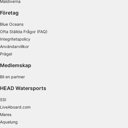
Maldiverna
IAB Special Features:
Företag
Använda exakta uppgifter om geografisk
positionering
Blue Oceans
Identifiera enheter baserat på information
Ofta Ställda Frågor (FAQ)
som aktivt begärs
Integritetspolicy
Behandlingsändamål som inte rör IAB:
Användarvillkor
Nödvändig
Prägel
Medlemskap
Prestanda
Bli en partner
Funktionell
HEAD Watersports
Reklam / marknadsföring
SSI
LiveAboard.com
Mares
Aqualung