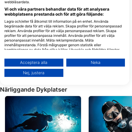
webbläsardata.
Estrada Monumental, 175-177,
Contrata, Bl IIII, 9125-031 CANICO
9000-100 Funchal, PO10 - Portugal
DE BAIXO, PO10 - Portugal
Vi och våra partners behandlar data för att analysera
webbplatsens prestanda och för att göra följande:
Lagra och/eller få åtkomst till information på en enhet. Använda
Atalaia Diving Center
begränsade data för att välja reklam. Skapa profiler för personanpassad
Travessa Vista da Praia,
reklam. Använda profiler för att välja personanpassad reklam. Skapa
Hotel Royal Orchid, 9125-
039 Caniço de Baixo, PO10
profiler för att personanpassa innehåll. Använda profiler för att välja
- Portugal
personanpassat innehåll. Mäta reklamprestanda. Mäta
Cipreia Dive Club Madeira - Reis Magos
innehållsprestanda. Förstå målgrupper genom statistik eller
Caminho Velho dos Reis
kombinationer av data från olika källor. Utveckla och förbättra tjänster.
Magos Loja 2, 9125-151
Använda begränsade data för att välja innehåll.
Caniço, PO10 - Portugal
Du hittar mer information om hur Google använder data här:
Scorpio Madeira Diving Center, Scorpio Madeira
Acceptera alla
Neka
https://business.safety.google/privacy/
Caminho da Ribeira do
Data kan delas utanför EU och skickas till USA.
Natal 30, 9200-031 Caniçal,
Nej, justera
PO10 - Portugal
Ditt samtycke och cookie gäller endast denna webbplats/app.
Visa partnerlista (1 IAB-leverantörer)
Närliggande Dykplatser
Vi använder dina uppgifter för följande ändamål:
IAB:s ändamål med behandlingen:
Lagra och/eller få åtkomst till information på
en enhet
Använda begränsade data för att välja
reklam