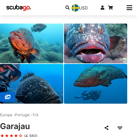
USD
© Azul Diving Center Madeira, 9200-044 Caniçal Madeira
Europa
Portugal
Trä
Garajau
★★★★☆
(4,380)