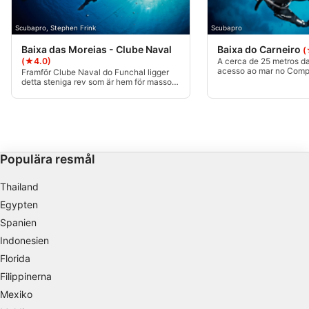
Skapa profiler för personaliserad reklam
Scubapro, Stephen Frink
Scubapro
Baixa das Moreias - Clube Naval
Baixa do Carneiro
(
Använda profiler för att välja personaliserad
(★4.0)
A cerca de 25 metros d
reklam
acesso ao mar no Comp
Framför Clube Naval do Funchal ligger
Lido. Uma queda cujo t
detta steniga rev som är hem för massor
metros de profundidade
av marint liv. Lätt att dyka för nybörjare.
Skapa profiler för att personaliserad innehåll
18 metros. Tillåter en u
Det är inte svårt att navigera, eftersom
em "recifes domésticos"
revet sträcker sig i öst-västlig riktning.
níveis de mergulhadore
Använda profiler för att välja personaliserad
innehåll
Populära resmål
Mäta reklamprestanda
Thailand
Mäta innehållsprestanda
Egypten
Förstå målgrupper genom statistik eller
Spanien
kombinationer av data från olika källor
Indonesien
Utveckla och förbättra tjänster
Florida
Filippinerna
Använda begränsade data för att välja
Mexiko
innehåll