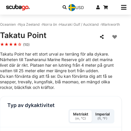
USD
Oceanien
Nya Zeeland
Norra ön
Hauraki Gulf / Auckland
Warkworth
Takatu Point
★★★★☆
(10)
Takatu Point har ett stort urval av terräng för alla dykare.
Närheten till Tawharanui Marine Reserve gör att det marina
livet där är rikt. Platsen har en lutning från 4 meter på grunt
vatten till 25 meter eller mer längre bort från udden.
Du kan förvänta dig att få se: Du kan förvänta dig att få se
snapper, trevally, kungsfisk, blå maomao, en mängd olika
rockor, bläckfisk och kräftor.
Typ av dykaktivitet
Metriskt
Imperial
(m, °C)
(ft, °F)