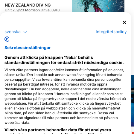
NEW ZEALAND DIVING
Unit 2, 9/23 Morrison Drive, 0910
Warkworth, Nya Zeeland
svenska
Integritetspolicy
Performance Diver
74 Barrys Point Road, 0622
Sekretessinställningar
Auckland, Nya Zeeland
Genom att klicka på knappen "Neka" behålls
standardinställningen för endast strikt nödvändiga cookie .
Närliggande Dykplatser
Vi och våra partners lagrar och/eller kommer åt information på en enhet,
såsom unika ID:n i cookie och annan webbläsarlagring för att behandla
personuppgifter. Vissa leverantörer kan behandla dina personuppgifter
baserat på berättigat intresse, för att invända mot detta öppna
"Inställningar". Du kan acceptera, neka eller hantera dina inställningar
genom att klicka på knappen "Hantera inställningar" eller när som helst
genom att klicka på fingeravtrycksknappen i det nedre vänstra hörnet på
webbplatsen. För att återkalla ditt samtycke klicka på fingeravtrycket
eller länken i sidfoten på webbplatsen och klicka på menyalternativet
Mina data, på den sidan kan du återkalla ditt samtycke. Dessa val
kommer att signaleras till våra partners och kommer inte att påverka
webbläsardata.
Mares, Predrag Vuckovic
Mares
Vi och våra partners behandlar data för att analysera
Flat Rock
Fairchild Reef
(★4.3)
(★3.8