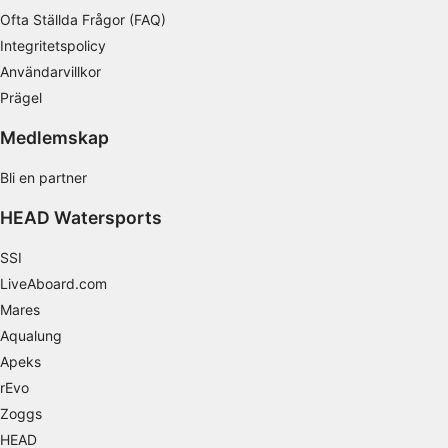
Ofta Ställda Frågor (FAQ)
Använda profiler för att välja personaliserad
Integritetspolicy
reklam
Användarvillkor
Skapa profiler för att personaliserad innehåll
Prägel
Använda profiler för att välja personaliserad
Medlemskap
innehåll
Bli en partner
Mäta reklamprestanda
HEAD Watersports
Mäta innehållsprestanda
SSI
Förstå målgrupper genom statistik eller
LiveAboard.com
kombinationer av data från olika källor
Mares
Utveckla och förbättra tjänster
Aqualung
Apeks
Använda begränsade data för att välja
innehåll
rEvo
Zoggs
IAB Special Features:
HEAD