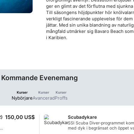
ger en glimt av det förflutna med sjunkna 
Till säsongens höjdpunkter hör knölvalarna
verkligt fascinerande upplevelse för dem 
jättar. Med sin unika blandning av naturli
mångfald utmärker sig Bavaro Beach som 
i Karibien.
Kommande Evenemang
Kurser
Kurser
Kurser
Nybörjare
Avancerad
Proffs
150,00 US$
2)
Scubadykare
SSI Scuba Diver-programmet kombi
ap
med dyk i begränsat och öppet vat
grundläggande kunskaper du behö