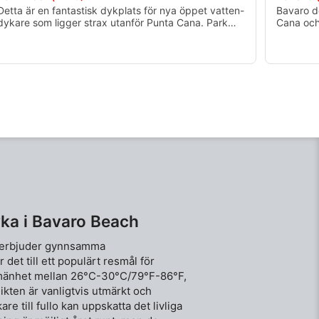
Detta är en fantastisk dykplats för nya öppet vatten-
Bavaro d
dykare som ligger strax utanför Punta Cana. Park
Cana och 
Reef har intressanta klippformationer som är
koralltr
bevuxna med koraller och befolkade av ett rikt
marint liv.
ka i Bavaro Beach
n erbjuder gynnsamma
 det till ett populärt resmål för
llmänhet mellan 26°C-30°C/79°F-86°F,
ikten är vanligtvis utmärkt och
are till fullo kan uppskatta det livliga