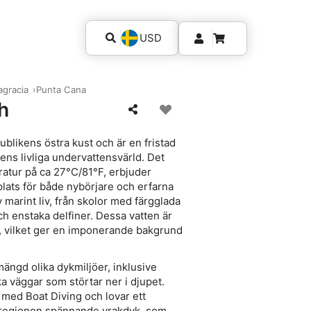
USD
agracia
Punta Cana
h
blikens östra kust och är en fristad
iens livliga undervattensvärld. Det
atur på ca 27°C/81°F, erbjuder
k plats för både nybörjare och erfarna
 marint liv, från skolor med färgglada
ch enstaka delfiner. Dessa vatten är
liv, vilket ger en imponerande bakgrund
ngd olika dykmiljöer, inklusive
a väggar som störtar ner i djupet.
h med Boat Diving och lovar ett
 regionen spännande vrakdyk, som