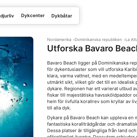
Dykcenter
djurliv
Dykbåtar
Nordamerika
Dominikanska republiken
La Alt
Utforska Bavaro Beac
Bavaro Beach ligger på Dominikanska repu
för dykentusiaster som vill utforska Karib
klara, varma vattnet, med en medeltemper
utmärkt sikt, vilket gör det till en idealis
dykare. Regionen har ett varierat utbud av
fiskar till majestätiska havssköldpaddor o
hem för livfulla korallrev som kryllar av 
till alla dyk.
Dykare på Bavaro Beach kan uppleva en mä
fantastiska korallträdgårdar och dramatisk
Dessa platser är tillgängliga från land oc
oförglömligt äventyr. Dessutom erbjuder