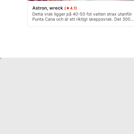
Reklam / marknadsföring
Astron, wreck
(★4.1)
Detta vrak ligger på 40-50 fot vatten strax utanför
Punta Cana och är ett riktigt skeppsvrak. Det 300
fot långa ryska fartyget sjönk 1979 när det
levererade en stor mängd majs till Kuba. Det ligger
precis utanför kusten och kan därför göras som ett
landdyk, med en del av fartyget fortfarande ovanfö
vattenytan.