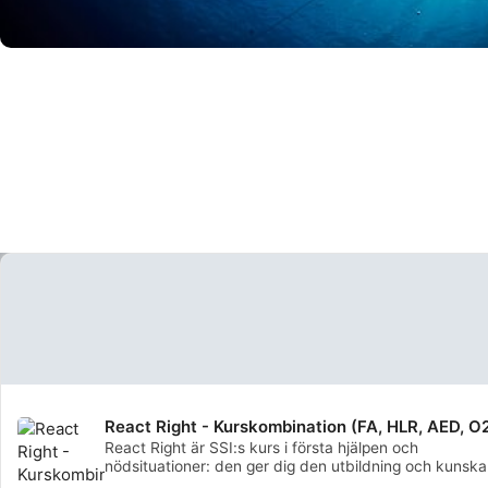
React Right - Kurskombination (FA, HLR, AED, O
React Right är SSI:s kurs i första hjälpen och
nödsituationer: den ger dig den utbildning och kunsk
du behöver för att agera som första hjälpen i en