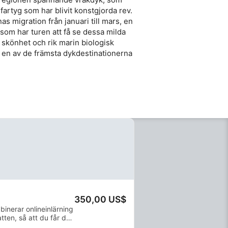
fartyg som har blivit konstgjorda rev.
s migration från januari till mars, en
som har turen att få se dessa milda
g skönhet och rik marin biologisk
en av de främsta dykdestinationerna
350,00 US$
nerar onlineinlärning
ten, så att du får de
ver för att dyka