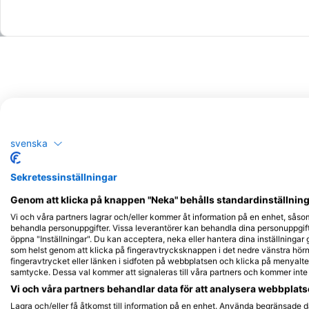
navigationsrutter Hur många dyk ingår? Vanligtvis ingå
Akademisk session (teori) 2 träningsdyk i öppet vatte
Typ av dykaktivitet
svenska
Sekretessinställningar
Genom att klicka på knappen "Neka" behålls standardinställninge
Vi och våra partners lagrar och/eller kommer åt information på en enhet, såso
behandla personuppgifter. Vissa leverantörer kan behandla dina personuppgifte
öppna "Inställningar". Du kan acceptera, neka eller hantera dina inställningar
som helst genom att klicka på fingeravtrycksknappen i det nedre vänstra hörne
fingeravtrycket eller länken i sidfoten på webbplatsen och klicka på menyalter
samtycke. Dessa val kommer att signaleras till våra partners och kommer int
Vi och våra partners behandlar data för att analysera webbplatse
Lagra och/eller få åtkomst till information på en enhet. Använda begränsade da