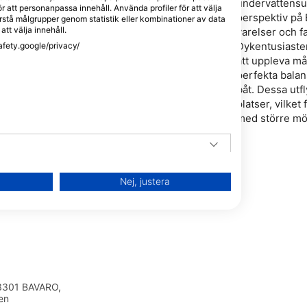
undervattensup
r att personanpassa innehåll. Använda profiler för att välja
perspektiv på B
stå målgrupper genom statistik eller kombinationer av data
att välja innehåll.
varelser och 
Dykentusiaster
afety.google/privacy/
att uppleva m
perfekta bala
båt. Dessa utfl
platser, vilket
med större möj
Nej, justera
23301 BAVARO,
en