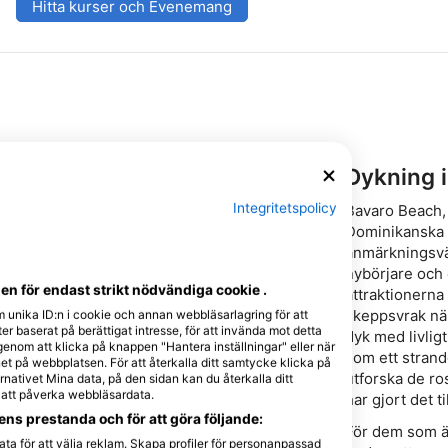
r:
Hitta kurser och Evenemang
n
Dykning 
Metriskt
Imperial
Integritetspolicy
Bavaro Beach, 
(m, °C)
(ft, °F)
Dominikanska 
anmärkningsvä
nybörjare och 
n för endast strikt nödvändiga cookie .
attraktionerna
skeppsvrak nä
m unika ID:n i cookie och annan webbläsarlagring för att
r baserat på berättigat intresse, för att invända mot detta
dyk med livligt 
 genom att klicka på knappen "Hantera inställningar" eller när
som ett strand
t på webbplatsen. För att återkalla ditt samtycke klicka på
utforska de r
nativet Mina data, på den sidan kan du återkalla ditt
e att påverka webbläsardata.
har gjort det ti
ns prestanda och för att göra följande:
För dem som ä
ta för att välja reklam. Skapa profiler för personanpassad