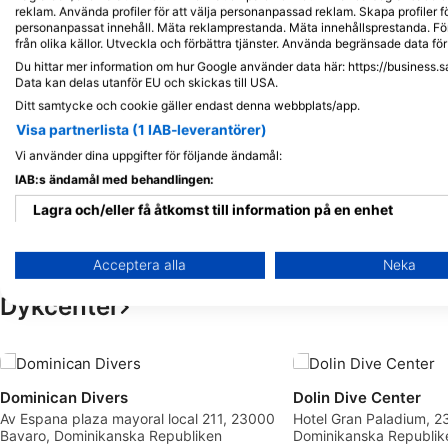
reklam. Använda profiler för att välja personanpassad reklam. Skapa profiler fö
personanpassat innehåll. Mäta reklamprestanda. Mäta innehållsprestanda. För
från olika källor. Utveckla och förbättra tjänster. Använda begränsade data för 
Du hittar mer information om hur Google använder data här: https://business.s
Data kan delas utanför EU och skickas till USA.
Ditt samtycke och cookie gäller endast denna webbplats/app.
Visa partnerlista (1 IAB-leverantörer)
Vi använder dina uppgifter för följande ändamål:
IAB:s ändamål med behandlingen:
Lagra och/eller få åtkomst till information på en enhet
Använda begränsade data för att välja reklam
Acceptera alla
Neka
Skapa profiler för personaliserad reklam
Dykcenter
Använda profiler för att välja personaliserad reklam
Skapa profiler för att personaliserad innehåll
Dominican Divers
Dolin Dive Center
Använda profiler för att välja personaliserad innehåll
Av Espana plaza mayoral local 211, 23000
Hotel Gran Paladium, 
Bavaro, Dominikanska Republiken
Dominikanska Republik