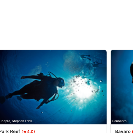
ubapro, Stephen Frink
Scubapro
Park Reef
Bavaro
(★4.0)