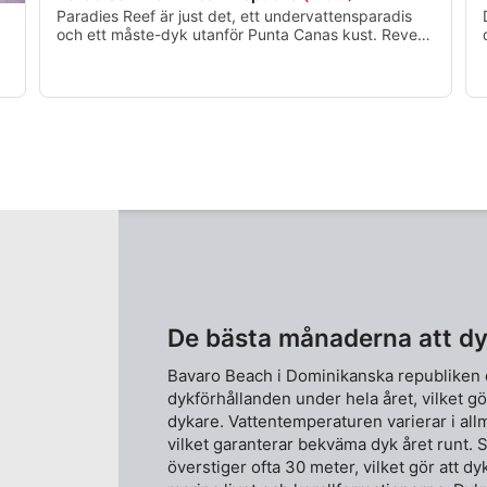
Paradies Reef är just det, ett undervattensparadis
och ett måste-dyk utanför Punta Canas kust. Revet
ligger i 26 fot till 105 fot vatten så det finns något för
alla dykare. Det är också en utmärkt plats för
nattdykning för att se dinoflagellaterna lysa i vattnet
på natten.
r
De bästa månaderna att dy
Bavaro Beach i Dominikanska republike
dykförhållanden under hela året, vilket gör
dykare. Vattentemperaturen varierar i a
vilket garanterar bekväma dyk året runt. S
överstiger ofta 30 meter, vilket gör att dyk