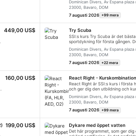
Dominican Divers, Av Espana plaza m
lt
säkert och tryggt. Du får lära dig 
23000, Bavaro, DOM
,
för att dyka i öppet vatten till 1
ra
SSI-proffs. Med det här program
7 augusti 2026
+99 mera
 i
klara nästan hälften av Open Wat
och kan enkelt uppgradera din cer
449,00 US$
Try Scuba
bara slutföra de återstående ak
och
begränsade vattensessionerna, plu
SSI:s kurs Try Scuba är det bästa
t
öppet vatten.
sportdykning för första gången. D
trångt vatten och väl omhändertag
Dominican Divers, Av Espana plaza m
h
så att du kan njuta av de första 
23000, Bavaro, DOM
i
under vattnet och uppleva sportd
I
slutet av den här korta kursen kom
7 augusti 2026
+22 mera
SSI Try Scuba-kort och utan tveka
Oändliga dykäventyr väntar på di
160,00 US$
React Right - Kurskombination
är där allt börjar. Börja redan idag
React Right är SSI:s kurs i första 
och ger dig den utbildning och k
att agera som första hjälpen i en 
Dominican Divers, Av Espana plaza m
a
I den här flexibla kursen kan du vä
23000, Bavaro, DOM
g.
lära dig om, bland annat primär b
t
CPR och primära stabiliseringstek
7 augusti 2026
+99 mera
ll
lära dig om administrering av syrg
den
dykning och grunderna i AED (Au
199,00 US$
2)
Dykare med öppet vatten
Defibrillator). Med hjälp av en kombination av
Teorilektioner och praktiska utbi
Det här programmet, som ger dig e
att ge dig de verktyg och det sjä