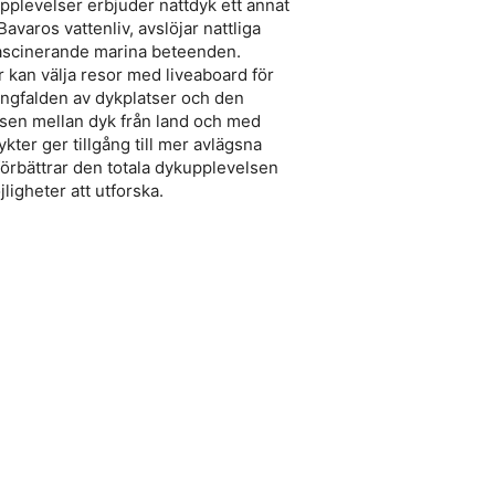
plevelser erbjuder nattdyk ett annat
avaros vattenliv, avslöjar nattliga
fascinerande marina beteenden.
 kan välja resor med liveaboard för
ångfalden av dykplatser och den
nsen mellan dyk från land och med
ykter ger tillgång till mer avlägsna
 förbättrar den totala dykupplevelsen
ligheter att utforska.