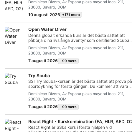
Dominican Divers, Av Espana plaza mayoral local 211,
medicinsk nödsituation. Det här dykprogrammet är he
23000, Bavaro, DOM
flexibelt, så du kan välja de ämnen som intresserar dig
till exempel primärvård, första hjälpen, HLR och primä
10 augusti 2026
+171 mera
stabiliseringstekniker. Du kan också lära dig grunderna
automatiserad extern defibrillering (AED) och
Open Water Diver
syrgasadministrering i akuta dyksituationer.
Programmet, som kombinerar akademiska sessioner 
Denna globalt erkända kurs är det bästa sättet att
praktiska träningsscenarier, ger dig de verktyg och de
påbörja dina livslånga äventyr som certifierad Scuba
självförtroende du behöver för att utföra korrekta
Diver. Personlig utbildning kombineras med övningar i
Dominican Divers, Av Espana plaza mayoral local 211,
arbetsuppgifter. När du är certifierad kan du ge första
vatten för att säkerställa att du har de färdigheter oc
23000, Bavaro, DOM
hjälpen, hjärt-lungräddning, syrgas och AED-assistans 
den erfarenhet som krävs för att bli riktigt bekväm
händelse av en medicinsk nödsituation. Skaffa din SS
under vattnet. Du kommer att erhålla SSI Open Water
7 augusti 2026
+99 mera
React Right-certifiering - kom igång idag!
Diver-certifiering.
Try Scuba
SSI Try Scuba-kursen är det bästa sättet att prova på
sportdykning för första gången. Du kommer att vara i
begränsat vatten och väl omhändertagen av din
Dominican Divers, Av Espana plaza mayoral local 211,
instruktör, så att du kan njuta av de första oförglömlig
23000, Bavaro, DOM
andetag under vattnet och uppleva magin med dyknin
I slutet av denna korta kurs kommer du att ha förtjäna
7 augusti 2026
+99 mera
ditt SSI Try Scuba erkännande kort och utan tvekan vi
dyka igen. Endless Scuba äventyr väntar på dig och 
React Right - Kurskombination (FA, HLR, AED, O
här kursen är där allt börjar. Börja redan idag!
React Right är SSI:s kurs i första hjälpen vid