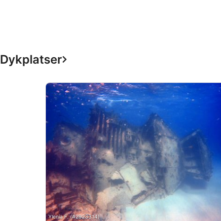
Mäta reklamprestanda
Mäta innehållsprestanda
Förstå målgrupper genom statistik eller kombinationer av data 
Dykplatser
Utveckla och förbättra tjänster
Använda begränsade data för att välja innehåll
IAB Special Features:
Använda exakta uppgifter om geografisk positionering
Identifiera enheter baserat på information som aktivt begärs
Behandlingsändamål som inte rör IAB:
Nödvändig
Prestanda
Funktionell
Ylenia F. (#2923314)