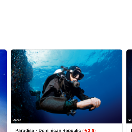
från olika källor
Mares
Sc
Paradise - Dominican Republic
(★3.9)