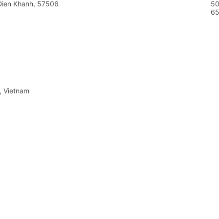
Dien Khanh, 57506
50
65
, Vietnam