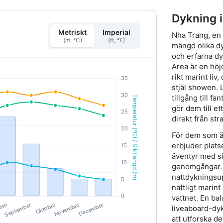
Dykning 
Metriskt
Imperial
Nha Trang, en 
(m, °C)
(ft, °F)
mängd olika d
och erfarna d
Area är en höjd
rikt marint liv
stjäl showen. 
tillgång till f
gör dem till et
direkt från st
För dem som ä
erbjuder plat
äventyr med s
genomgångar. 
nattdykningsup
nattligt marin
vattnet. En ba
liveaboard-dyk
att utforska d