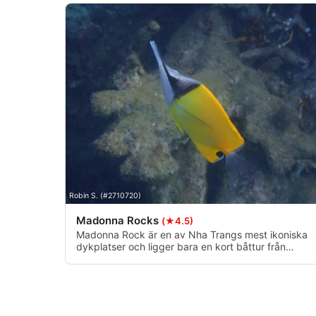
Robin S. (#2710720)
Madonna Rocks
(★4.5)
Madonna Rock är en av Nha Trangs mest ikoniska
dykplatser och ligger bara en kort båttur från
fastlandet. Platsen är känd för sin fantastiska
undervattenstopografi och består av en unik
klippformation med genomgångar, grottor och
valvbågar som erbjuder ett spännande
undervattenslandskap att utforska.