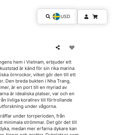
USD
ingens hem i Vietnam, erbjuder ett
uststad är känd för sin rika marina
ska örnrockor, vilket gör den till ett
åer. Den breda bukten i Nha Trang,
er, är en port till en myriad av
na är idealiska platser, var och en
 livliga korallrev till förtrollande
 utforskning under vågorna.
räffar under torrperioden, från
med minimala strömmar. Det gör det till
ig dyka, medan mer erfarna dykare kan
r, tinnar och grottor. Dykplatser som