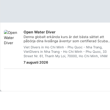
Open Water Diver
Denna globalt erkända kurs är det bästa sättet att
påbörja dina livslånga äventyr som certifierad Scuba
Diver. Personlig utbildning kombineras med övningar i
Viet Divers in Ho Chi Minh - Phu Quoc - Nha Trang,
vatten för att säkerställa att du har de färdigheter oc
VietDivers in Nha Trang - Ho Chi Minh - Phu Quoc, 33
den erfarenhet som krävs för att bli riktigt bekväm
Street Nr. 61, Thanh My Loi, 70000, Ho Chi Minh, VNM
under vattnet. Du kommer att erhålla SSI Open Water
Diver-certifiering.
7 augusti 2026