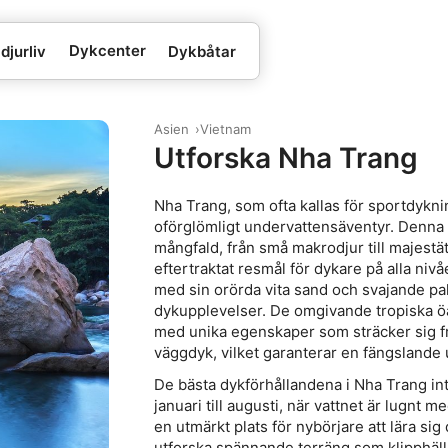
Dykcenter
djurliv
Dykbåtar
Asien
Vietnam
Utforska Nha Trang
Nha Trang, som ofta kallas för sportdykn
oförglömligt undervattensäventyr. Denna k
mångfald, från små makrodjur till majestäti
eftertraktat resmål för dykare på alla niv
med sin orörda vita sand och svajande palm
dykupplevelser. De omgivande tropiska öar
med unika egenskaper som sträcker sig från
väggdyk, vilket garanterar en fängslande
De bästa dykförhållandena i Nha Trang int
januari till augusti, när vattnet är lugnt 
en utmärkt plats för nybörjare att lära s
utforska spännande terräng som klipphälla