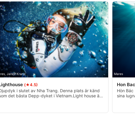
res, Janez Kranjc
Mares
Lighthouse
Hon Ba
(★4.5)
Djupdyk i slutet av Nha Trang. Denna plats är känd
Hòn Bác 
som det bästa Depp-dyket i Vietnam.Light house är
sina lugn
ett dubbelt pinnacle som gör att du kan gå till 40m.
Perfekt f
Du kommer att njuta av vacker mjuk korall på
varierar f
väggdelen av pinnaklet.