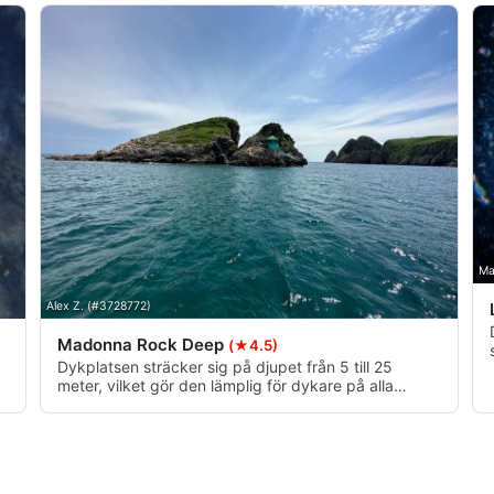
Ma
Alex Z. (#3728772)
Madonna Rock Deep
(★4.5)
Dykplatsen sträcker sig på djupet från 5 till 25
meter, vilket gör den lämplig för dykare på alla
nivåer. Det kristallklara vattnet möjliggör utmärkt
sikt, ofta över 20 meter, vilket ger perfekta
förutsättningar för att observera det rikliga marina
livet.