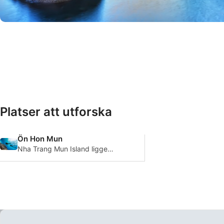
© Shutterstock/Huy Thoai
Platser att utforska
Ön Hon Mun
Nha Trang Mun Island ligger i
sin egen marina park och har
ett fantastiskt utbud av olika
mjuka och hårda koraller
samt en mängd marina arter.