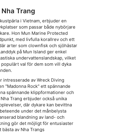
i Nha Trang
kustpärla i Vietnam, erbjuder en
ykplatser som passar både nybörjare
ykare. Hon Mun Marine Protected
punkt, med livfulla korallrev och ett
, där arter som clownfisk och sjöhästar
Landdyk på Mun Island ger enkel
antastiska undervattenslandskap, vilket
t populärt val för dem som vill dyka
randen.
r intresserade av Wreck Diving
sen "Madonna Rock" ett spännande
ina spännande klippformationer och
Nha Trang erbjuder också unika
plevelser, där dykare kan bevittna
t beteende under det månbelysta
lanserad blandning av land- och
ning gör det möjligt för entusiaster
et bästa av Nha Trangs