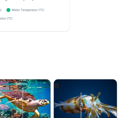
Shutterstock-Andrey Armyagov
Shutterstock_DiveIvanov