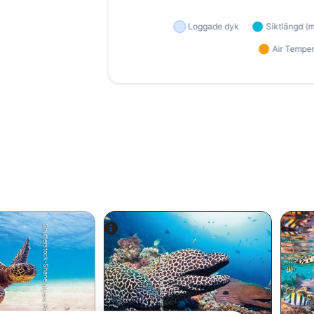
Shutterstock-Shane Myers Photography
Alamy-WaterFrame