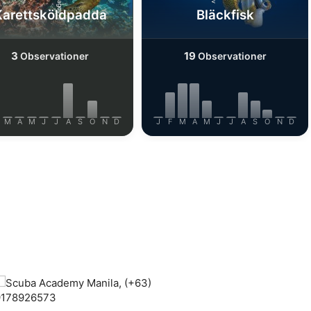
Karettsköldpadda
Bläckfisk
3
19
Observationer
Observationer
M
A
M
J
J
A
S
O
N
D
J
F
M
A
M
J
J
A
S
O
N
D