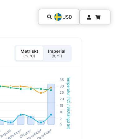
USD
Metriskt
Imperial
(m, °C)
(ft, °F)