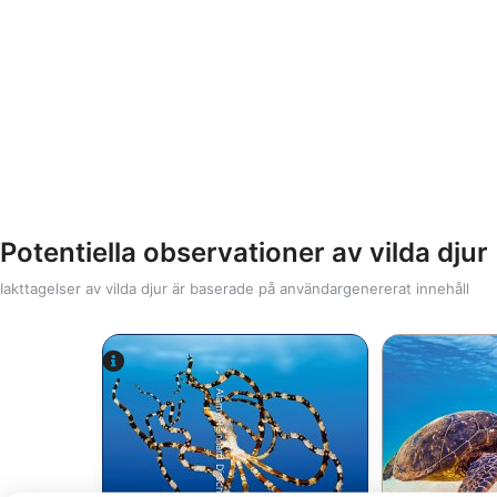
Potentiella observationer av vilda djur
Iakttagelser av vilda djur är baserade på användargenererat innehåll
Alamy/Reinhard Dirscherl