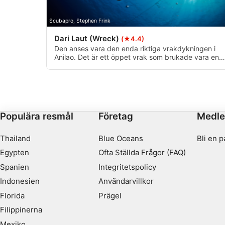
Använda begränsade data för att välja innehåll
Scubapro, Stephen Frink
IAB Special Features:
Dari Laut (Wreck)
(★4.4)
Använda exakta uppgifter om geografisk positionering
Den anses vara den enda riktiga vrakdykningen i
Anilao. Det är ett öppet vrak som brukade vara en
pråm som förvandlades till en flytande resort i
Identifiera enheter baserat på information som aktivt begärs
området under 1970-talet.
Behandlingsändamål som inte rör IAB:
Nödvändig
Populära resmål
Företag
Medl
Prestanda
Thailand
Blue Oceans
Bli en p
Funktionell
Egypten
Ofta Ställda Frågor (FAQ)
Reklam / marknadsföring
Spanien
Integritetspolicy
Indonesien
Användarvillkor
Florida
Prägel
Filippinerna
Mexiko