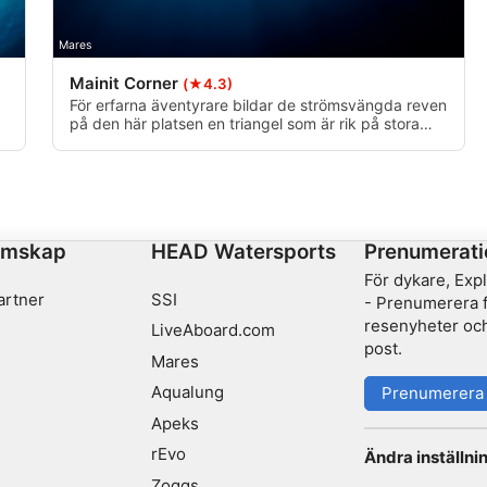
Mares
Mainit Corner
(★4.3)
För erfarna äventyrare bildar de strömsvängda reven
på den här platsen en triangel som är rik på stora
fiskar, havsfläktar och koraller. Den unika geografin
gör den tillgänglig året runt, men kan vara
utmanande på grund av de starka strömmarna,
nedströmsströmmarna, uppvällningarna och djupet.
emskap
HEAD Watersports
Prenumerati
För dykare, Exp
artner
SSI
- Prenumerera fö
resenyheter och
LiveAboard.com
post.
Mares
Aqualung
Prenumerera
Apeks
rEvo
Ändra inställni
Zoggs