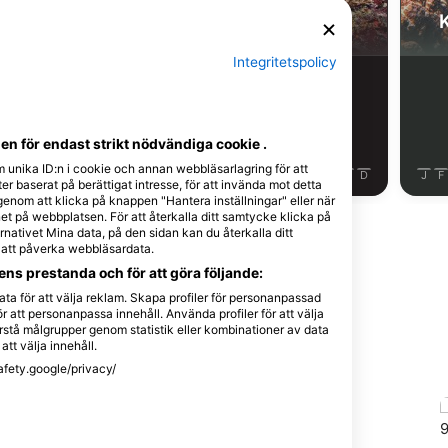
Sköldpadda
Muräna
Integritetspolicy
5
ervationer
Observationer
n för endast strikt nödvändiga cookie .
m unika ID:n i cookie och annan webbläsarlagring för att
J
J
A
S
O
N
D
J
F
M
A
M
J
J
A
S
O
N
D
J
F
r baserat på berättigat intresse, för att invända mot detta
 genom att klicka på knappen "Hantera inställningar" eller när
t på webbplatsen. För att återkalla ditt samtycke klicka på
Visa fler djur
nativet Mina data, på den sidan kan du återkalla ditt
e att påverka webbläsardata.
ns prestanda och för att göra följande:
ta för att välja reklam. Skapa profiler för personanpassad
r att personanpassa innehåll. Använda profiler för att välja
stå målgrupper genom statistik eller kombinationer av data
ts
att välja innehåll.
afety.google/privacy/
BEACH RESORT
Club J Dive Resort