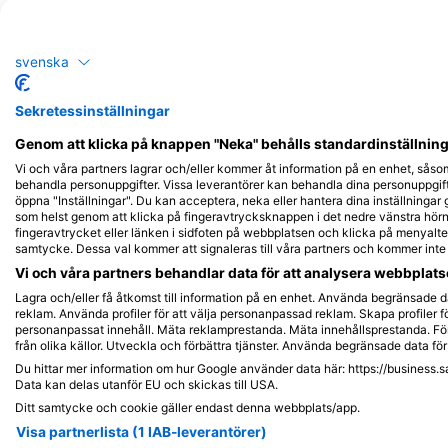
Bläckfisk
Grön 
svenska
29
5
Observationer
Obs
Sekretessinställningar
Genom att klicka på knappen "Neka" behålls standardinställninge
Vi och våra partners lagrar och/eller kommer åt information på en enhet, såso
J
F
M
A
M
J
J
A
S
O
N
D
J
F
M
A
M
behandla personuppgifter. Vissa leverantörer kan behandla dina personuppgifte
öppna "Inställningar". Du kan acceptera, neka eller hantera dina inställningar
som helst genom att klicka på fingeravtrycksknappen i det nedre vänstra hörne
fingeravtrycket eller länken i sidfoten på webbplatsen och klicka på menyalter
samtycke. Dessa val kommer att signaleras till våra partners och kommer int
Vi och våra partners behandlar data för att analysera webbplatse
Lagra och/eller få åtkomst till information på en enhet. Använda begränsade da
reklam. Använda profiler för att välja personanpassad reklam. Skapa profiler fö
personanpassat innehåll. Mäta reklamprestanda. Mäta innehållsprestanda. För
Dykcenter som serverar denna dykpla
från olika källor. Utveckla och förbättra tjänster. Använda begränsade data för 
Du hittar mer information om hur Google använder data här: https://business.s
Data kan delas utanför EU och skickas till USA.
Ditt samtycke och cookie gäller endast denna webbplats/app.
Visa partnerlista (1 IAB-leverantörer)
SALTITUDE DIVE & 