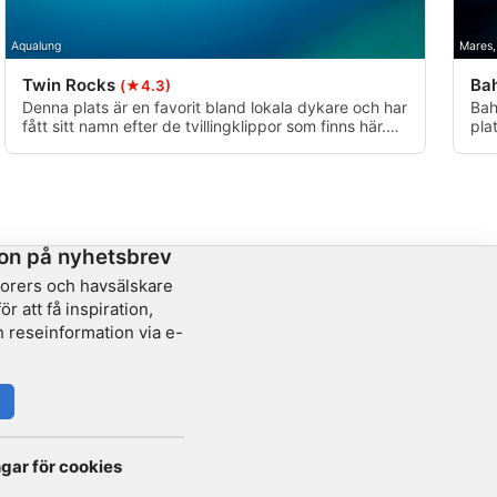
Aqualung
Mares,
Twin Rocks
Ba
(★4.3)
Denna plats är en favorit bland lokala dykare och har
Bah
fått sitt namn efter de tvillingklippor som finns här.
pla
Här finns ett fantastiskt rev med ett stort antal djur
rev
och marint liv.
sta
str
fin
on på nyhetsbrev
lorers och havsälskare
r att få inspiration,
 reseinformation via e-
ngar för cookies