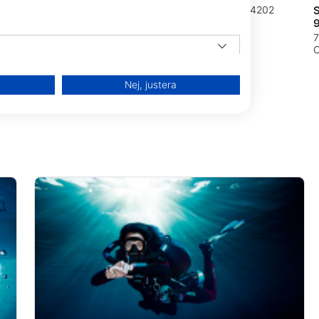
202 MABINI
Brgy Sanjose,Mabini,Batangas, 4202
ippiner
Batangas, Luzon - Filippiner
7
C
Nej, justera
från olika källor