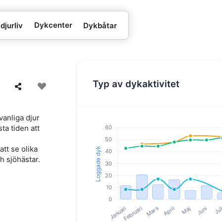
Dykcenter
djurliv
Dykbåtar
Typ av dykaktivitet
vanliga djur
ta tiden att
tt se olika
h sjöhästar.