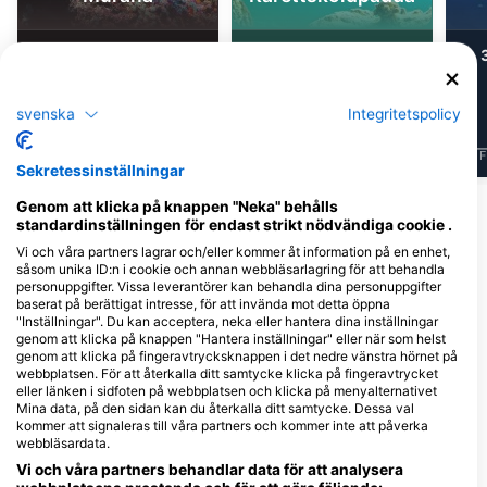
45
11
Observationer
Observationer
svenska
Integritetspolicy
J
F
M
A
M
J
J
A
S
O
N
D
J
F
M
A
M
J
J
A
S
O
N
D
J
F
Sekretessinställningar
Genom att klicka på knappen "Neka" behålls
standardinställningen för endast strikt nödvändiga cookie .
Dykcenter som serverar denna
dykplats
Vi och våra partners lagrar och/eller kommer åt information på en enhet,
såsom unika ID:n i cookie och annan webbläsarlagring för att behandla
personuppgifter. Vissa leverantörer kan behandla dina personuppgifter
baserat på berättigat intresse, för att invända mot detta öppna
"Inställningar". Du kan acceptera, neka eller hantera dina inställningar
Oceanids Diving Centre
genom att klicka på knappen "Hantera inställningar" eller när som helst
Andifli Mah. Ozturk Sk. No: 17/1 Kas,
DRAGOMAN DIVING CENTRE
genom att klicka på fingeravtrycksknappen i det nedre vänstra hörnet på
07580 Antalya, Turkiet
UZUNÇARŞI NO:15 KAŞ, 07580
webbplatsen. För att återkalla ditt samtycke klicka på fingeravtrycket
ANTALYA, Turkiet
eller länken i sidfoten på webbplatsen och klicka på menyalternativet
Mina data, på den sidan kan du återkalla ditt samtycke. Dessa val
kommer att signaleras till våra partners och kommer inte att påverka
webbläsardata.
Kara Balık Dalış Merkezi
300 Bar Dalış M
Kuruoba Köyü, Harapiçi
Andifli Mahallesi Esk
Vi och våra partners behandlar data för att analysera
Mevkii Harapiçi Küme Evleri
Antalya Caddesi No