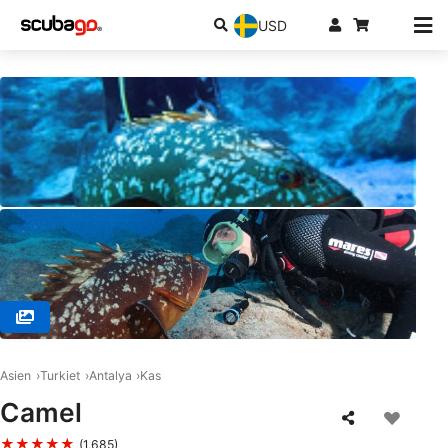
USD
© Denizatı Dalış Merkezi, 34940 Tuzla - Istanbul
Asien
Turkiet
Antalya
Kas
Camel
★★★★★
(1,685)