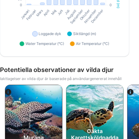
Potentiella observationer av vilda djur
Iakttagelser av vilda djur är baserade på användargenererat innehåll
Alamy-WaterFrame
iStock-ShaneGross
Oäkta
Muräna
Karettsköldpadda