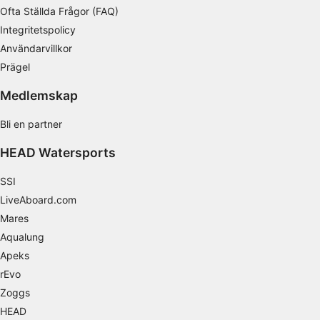
Använda exakta uppgifter om geografisk
Ofta Ställda Frågor (FAQ)
positionering
Integritetspolicy
Identifiera enheter baserat på information
Användarvillkor
som aktivt begärs
Prägel
Behandlingsändamål som inte rör IAB:
Medlemskap
Nödvändig
Bli en partner
Prestanda
HEAD Watersports
Funktionell
SSI
Reklam / marknadsföring
LiveAboard.com
Mares
Aqualung
Apeks
rEvo
Zoggs
HEAD