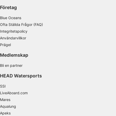
Mäta reklamprestanda
Företag
Mäta innehållsprestanda
Blue Oceans
Förstå målgrupper genom statistik eller
Ofta Ställda Frågor (FAQ)
kombinationer av data från olika källor
Integritetspolicy
Utveckla och förbättra tjänster
Användarvillkor
Prägel
Använda begränsade data för att välja
innehåll
Medlemskap
IAB Special Features:
Bli en partner
Använda exakta uppgifter om geografisk
positionering
HEAD Watersports
Identifiera enheter baserat på information
SSI
som aktivt begärs
LiveAboard.com
Behandlingsändamål som inte rör IAB:
Mares
Nödvändig
Aqualung
Apeks
Prestanda