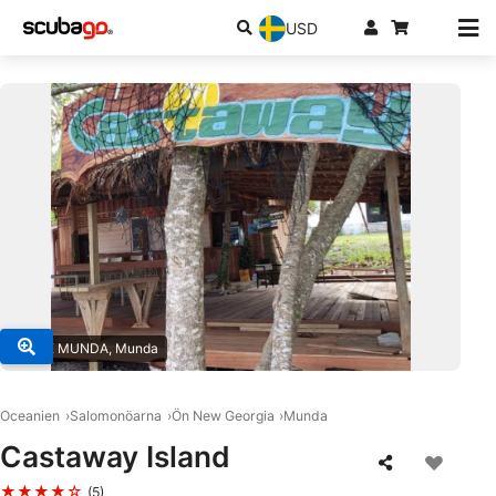
USD
© DIVE MUNDA, Munda
Oceanien
Salomonöarna
Ön New Georgia
Munda
Castaway Island
★★★★☆
(5)