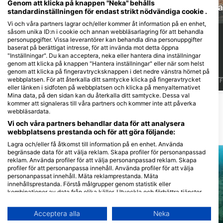
Genom att klicka på knappen "Neka" behålls
Muräna
Läppfisk
Ka
standardinställningen för endast strikt nödvändiga cookie .
Vi och våra partners lagrar och/eller kommer åt information på en enhet,
såsom unika ID:n i cookie och annan webbläsarlagring för att behandla
5
4
Observationer
Observationer
personuppgifter. Vissa leverantörer kan behandla dina personuppgifter
baserat på berättigat intresse, för att invända mot detta öppna
"Inställningar". Du kan acceptera, neka eller hantera dina inställningar
genom att klicka på knappen "Hantera inställningar" eller när som helst
genom att klicka på fingeravtrycksknappen i det nedre vänstra hörnet på
webbplatsen. För att återkalla ditt samtycke klicka på fingeravtrycket
J
F
M
A
M
J
J
A
S
O
N
D
J
F
M
A
M
J
J
A
S
O
N
D
J
F
eller länken i sidfoten på webbplatsen och klicka på menyalternativet
Mina data, på den sidan kan du återkalla ditt samtycke. Dessa val
kommer att signaleras till våra partners och kommer inte att påverka
Visa fler djur
webbläsardata.
Vi och våra partners behandlar data för att analysera
webbplatsens prestanda och för att göra följande:
Närliggande Dykplatser
Lagra och/eller få åtkomst till information på en enhet. Använda
begränsade data för att välja reklam. Skapa profiler för personanpassad
reklam. Använda profiler för att välja personanpassad reklam. Skapa
profiler för att personanpassa innehåll. Använda profiler för att välja
personanpassat innehåll. Mäta reklamprestanda. Mäta
innehållsprestanda. Förstå målgrupper genom statistik eller
kombinationer av data från olika källor. Utveckla och förbättra tjänster.
Använda begränsade data för att välja innehåll.
Du hittar mer information om hur Google använder data här:
Acceptera alla
Neka
https://business.safety.google/privacy/