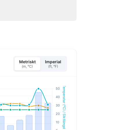
Metriskt
Imperial
(m, °C)
(ft, °F)