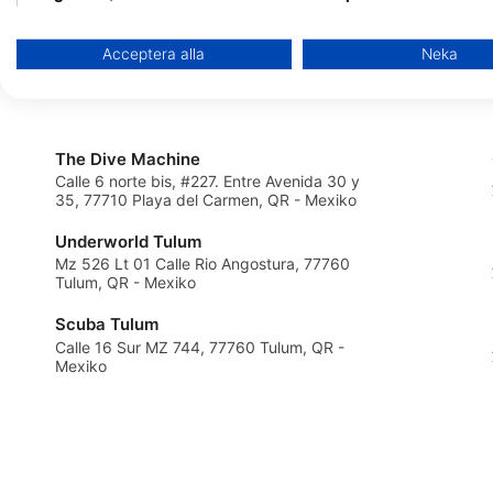
DIVE 48
A.C.Divers
C7 entre 55 y 60 Av s/n Col. Ejidal, 77710
Avenida 40, calle 20nte
Använda begränsade data för att välja reklam
Playa del Carmen, QR - Mexiko
77720 Playa del Carme
Acceptera alla
Neka
Skapa profiler för personaliserad reklam
Använda profiler för att välja personaliserad reklam
The Dive Machine
Skapa profiler för att personaliserad innehåll
Calle 6 norte bis, #227. Entre Avenida 30 y
35, 77710 Playa del Carmen, QR - Mexiko
Använda profiler för att välja personaliserad innehåll
Underworld Tulum
Mz 526 Lt 01 Calle Rio Angostura, 77760
Mäta reklamprestanda
Tulum, QR - Mexiko
Mäta innehållsprestanda
Scuba Tulum
Calle 16 Sur MZ 744, 77760 Tulum, QR -
Förstå målgrupper genom statistik eller kombinationer av data 
Mexiko
Utveckla och förbättra tjänster
Använda begränsade data för att välja innehåll
IAB Special Features: