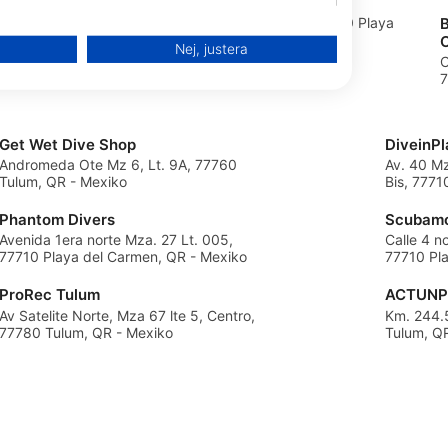
Be Diving, Bedivingmxmx
 y constituyentes,
Calle 1 Sur Entre 25 y 30, 77710 Playa
n, QR - Mexiko
del Carmen, QR - Mexiko
Nej, justera
C
7
Get Wet Dive Shop
DiveinP
Andromeda Ote Mz 6, Lt. 9A, 77760
Av. 40 Mz
Tulum, QR - Mexiko
Bis, 7771
Mexiko
Phantom Divers
Scubamo
Avenida 1era norte Mza. 27 Lt. 005,
Calle 4 n
77710 Playa del Carmen, QR - Mexiko
77710 Pl
ProRec Tulum
ACTUN
Av Satelite Norte, Mza 67 lte 5, Centro,
Km. 244.5
från olika källor
77780 Tulum, QR - Mexiko
Tulum, Q