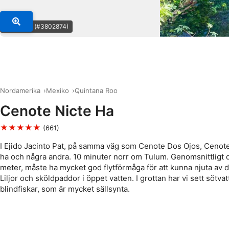
© Alma S. (#3802874)
Nordamerika
Mexiko
Quintana Roo
Cenote Nicte Ha
★★★★★
(661)
I Ejido Jacinto Pat, på samma väg som Cenote Dos Ojos, Cenote 
ha och några andra. 10 minuter norr om Tulum. Genomsnittligt 
meter, måste ha mycket god flytförmåga för att kunna njuta av d
Liljor och sköldpaddor i öppet vatten. I grottan har vi sett sötva
blindfiskar, som är mycket sällsynta.