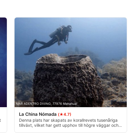
MAR ADENTRO DIVING, 77976 Mahahual
La China Nómada
(★4.7)
t
Denna plats har skapats av korallrevets tusenåriga
tillväxt, vilket har gett upphov till högre väggar och
en bred och en smal kanjon där en haj ibland