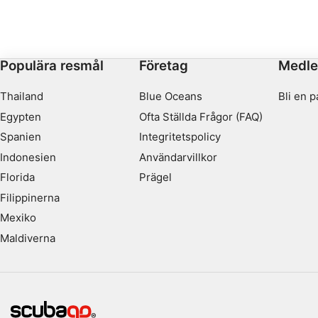
till 26 m/90 fot. Det är fullt av alkover där fiskar
gömmer sig och tornliknande strukturer av koraller i
slutet av dyket.
Populära resmål
Företag
Medl
Thailand
Blue Oceans
Bli en p
Egypten
Ofta Ställda Frågor (FAQ)
Spanien
Integritetspolicy
Indonesien
Användarvillkor
Florida
Prägel
Filippinerna
Mexiko
Maldiverna