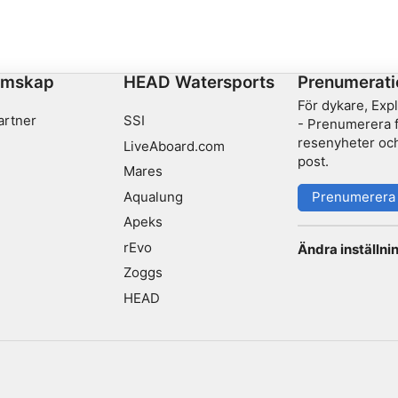
kommer för att vila. Om du följer väggarna medan du
jagar lejonfiskar kommer du till två öar omgivna av
stora exemplar av cylindersvampar.
emskap
HEAD Watersports
Prenumerati
För dykare, Exp
artner
SSI
- Prenumerera fö
resenyheter och
LiveAboard.com
post.
Mares
Aqualung
Prenumerera
Apeks
rEvo
Ändra inställni
Zoggs
HEAD