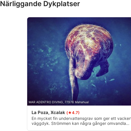
Närliggande Dykplatser
Använda exakta uppgifter om geografisk positionering
Identifiera enheter baserat på information som aktivt begärs
Behandlingsändamål som inte rör IAB:
Nödvändig
Prestanda
Funktionell
Reklam / marknadsföring
MAR ADENTRO DIVING, 77976 Mahahual
La Poza, Xcalak
(★4.7)
En mycket fin undervattensgrav som ger ett vacker
väggdyk. Strömmen kan några gånger omvandla
det till driftdykning. Djupet varierar från 5 m/15 fot