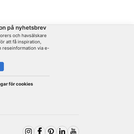
trä
båt
on på nyhetsbrev
lorers och havsälskare
r att få inspiration,
 reseinformation via e-
ngar för cookies