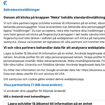
Shutterstock-zsolt_uveges
Sekretessinställningar
Havskatt (Anarhichas
lupus)
Genom att klicka på knappen "Neka" behålls standardinställninge
Vi och våra partners lagrar och/eller kommer åt information på en enhet, såso
behandla personuppgifter. Vissa leverantörer kan behandla dina personuppgifte
5
Observationer
öppna "Inställningar". Du kan acceptera, neka eller hantera dina inställningar
som helst genom att klicka på fingeravtrycksknappen i det nedre vänstra hörne
fingeravtrycket eller länken i sidfoten på webbplatsen och klicka på menyalter
samtycke. Dessa val kommer att signaleras till våra partners och kommer int
Vi och våra partners behandlar data för att analysera webbplatse
J
F
M
A
M
J
J
A
S
O
N
D
Lagra och/eller få åtkomst till information på en enhet. Använda begränsade da
reklam. Använda profiler för att välja personanpassad reklam. Skapa profiler fö
personanpassat innehåll. Mäta reklamprestanda. Mäta innehållsprestanda. För
från olika källor. Utveckla och förbättra tjänster. Använda begränsade data för 
Du hittar mer information om hur Google använder data här: https://business.s
Data kan delas utanför EU och skickas till USA.
Ditt samtycke och cookie gäller endast denna webbplats/app.
Dykcenter som serverar denna dykpla
Visa partnerlista (1 IAB-leverantörer)
Vi använder dina uppgifter för följande ändamål:
IAB:s ändamål med behandlingen:
Lagra och/eller få åtkomst till information på en enhet