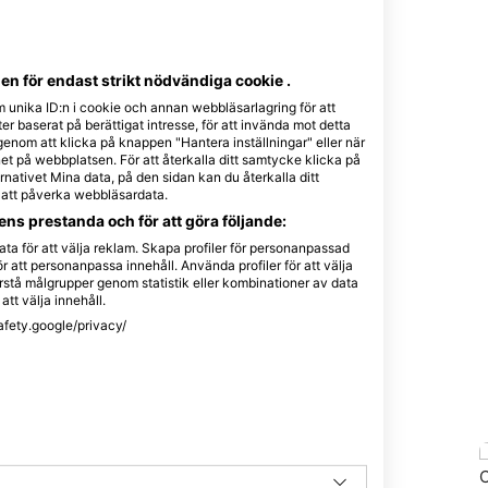
n för endast strikt nödvändiga cookie .
m unika ID:n i cookie och annan webbläsarlagring för att
r baserat på berättigat intresse, för att invända mot detta
 genom att klicka på knappen "Hantera inställningar" eller när
t på webbplatsen. För att återkalla ditt samtycke klicka på
nativet Mina data, på den sidan kan du återkalla ditt
e att påverka webbläsardata.
ns prestanda och för att göra följande:
ta för att välja reklam. Skapa profiler för personanpassad
r att personanpassa innehåll. Använda profiler för att välja
stå målgrupper genom statistik eller kombinationer av data
att välja innehåll.
afety.google/privacy/
ts