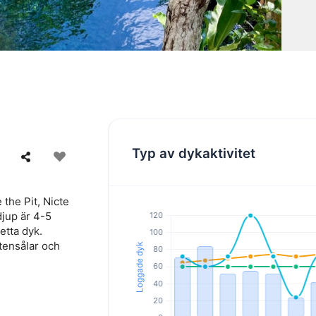
Typ av dykaktivitet
the Pit, Nicte
djup är 4-5
etta dyk.
ttensålar och