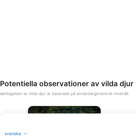
Potentiella observationer av vilda djur
Iakttagelser av vilda djur är baserade på användargenererat innehåll
svenska