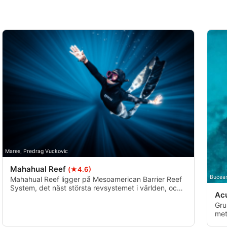
Mares, Predrag Vuckovic
Mahahual Reef
(★4.6)
Bucea
Mahahual Reef ligger på Mesoamerican Barrier Reef
System, det näst största revsystemet i världen, och
Ac
har kristallklart vatten, friska koraller, färgglada
svampar och massor av revliv.
Gru
met
för