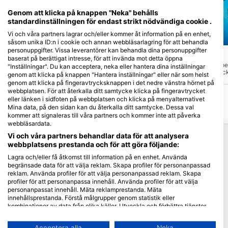
Genom att klicka på knappen "Neka" behålls
standardinställningen för endast strikt nödvändiga cookie .
Vi och våra partners lagrar och/eller kommer åt information på en enhet,
Aqualung
Aqualung
såsom unika ID:n i cookie och annan webbläsarlagring för att behandla
personuppgifter. Vissa leverantörer kan behandla dina personuppgifter
Rif010
Boothelling
(★0.0)
(★3.4)
baserat på berättigat intresse, för att invända mot detta öppna
RiF010 är en världsnyhet: den första
En vacker dykplats. Spec
"Inställningar". Du kan acceptera, neka eller hantera dina inställningar
urbana surfpoolen i världen! Här kan du
lerväggarna är det myck
genom att klicka på knappen "Hantera inställningar" eller när som helst
surfa i Rotterdams inlandshamnar på
dykning här. Mindre luf
genom att klicka på fingeravtrycksknappen i det nedre vänstra hörnet på
vågor som är upp till en och en halv
tillbaka? Dyk längs vasse
webbplatsen. För att återkalla ditt samtycke klicka på fingeravtrycket
meter höga!
ingången.
eller länken i sidfoten på webbplatsen och klicka på menyalternativet
Mina data, på den sidan kan du återkalla ditt samtycke. Dessa val
kommer att signaleras till våra partners och kommer inte att påverka
webbläsardata.
Populära resmål
Vi och våra partners behandlar data för att analysera
webbplatsens prestanda och för att göra följande:
Thailand
Lagra och/eller få åtkomst till information på en enhet. Använda
Egypten
begränsade data för att välja reklam. Skapa profiler för personanpassad
reklam. Använda profiler för att välja personanpassad reklam. Skapa
Spanien
profiler för att personanpassa innehåll. Använda profiler för att välja
Indonesien
personanpassat innehåll. Mäta reklamprestanda. Mäta
innehållsprestanda. Förstå målgrupper genom statistik eller
Florida
kombinationer av data från olika källor. Utveckla och förbättra tjänster.
Använda begränsade data för att välja innehåll.
Filippinerna
Du hittar mer information om hur Google använder data här:
Acceptera alla
Neka