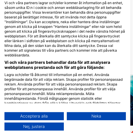
Vi och våra partners lagrar och/eller kommer åt information på en enhet,
såsom unika ID:n i cookie och annan webbläsarlagring för att behandla
personuppgifter. Vissa leverantörer kan behandla dina personuppgifter
baserat på berättigat intresse, för att invända mot detta öppna
"Inställningar". Du kan acceptera, neka eller hantera dina inställningar
ATLANTIS INFINITI
genom att klicka på knappen "Hantera inställningar" eller när som helst
LIVEABOARD
Palawan Scuba Diving
genom att klicka på fingeravtrycksknappen i det nedre vänstra hörnet på
LIPAYO, DAUIN, NEGROS
School, Puerto Princesa City
webbplatsen. För att återkalla ditt samtycke klicka på fingeravtrycket
ORIENTAL PHILIPPINES 6217, 6217
Palawan
eller länken i sidfoten på webbplatsen och klicka på menyalternativet
DAUIN, Negros - Filippiner
350 Rizal Ave, 5300 Puerto
Mina data, på den sidan kan du återkalla ditt samtycke. Dessa val
Princessa, Palawan - Filippiner
kommer att signaleras till våra partners och kommer inte att påverka
webbläsardata.
Vi och våra partners behandlar data för att analysera
Närliggande Dykplatser
webbplatsens prestanda och för att göra följande:
Lagra och/eller få åtkomst till information på en enhet. Använda
begränsade data för att välja reklam. Skapa profiler för personanpassad
reklam. Använda profiler för att välja personanpassad reklam. Skapa
profiler för att personanpassa innehåll. Använda profiler för att välja
personanpassat innehåll. Mäta reklamprestanda. Mäta
innehållsprestanda. Förstå målgrupper genom statistik eller
kombinationer av data från olika källor. Utveckla och förbättra tjänster.
Använda begränsade data för att välja innehåll.
Du hittar mer information om hur Google använder data här:
Acceptera alla
Neka
https://business.safety.google/privacy/
Mares, Predrag Vuckovic
Mares
Data kan delas utanför EU och skickas till USA.
Nej, justera
Ditt samtycke och cookie gäller endast denna webbplats/app.
Staghorn Point
Southwest Wall
(★4.7)
(★4