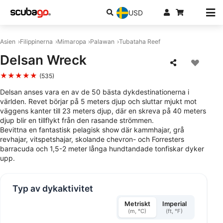
USD
Asien
Filippinerna
Mimaropa
Palawan
Tubataha Reef
Delsan Wreck
★★★★★
(535)
Delsan anses vara en av de 50 bästa dykdestinationerna i
världen. Revet börjar på 5 meters djup och sluttar mjukt mot
väggens kanter till 23 meters djup, där en skreva på 40 meters
djup blir en tillflykt från den rasande strömmen.
Bevittna en fantastisk pelagisk show där kammhajar, grå
revhajar, vitspetshajar, skolande chevron- och Forresters
barracuda och 1,5-2 meter långa hundtandade tonfiskar dyker
upp.
Typ av dykaktivitet
Metriskt
Imperial
(m, °C)
(ft, °F)