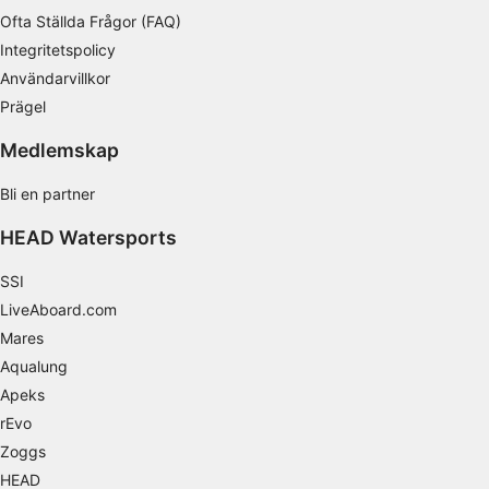
Mäta innehållsprestanda
Ofta Ställda Frågor (FAQ)
Integritetspolicy
Förstå målgrupper genom statistik eller
kombinationer av data från olika källor
Användarvillkor
Prägel
Utveckla och förbättra tjänster
Medlemskap
Använda begränsade data för att välja
innehåll
Bli en partner
IAB Special Features:
HEAD Watersports
Använda exakta uppgifter om geografisk
positionering
SSI
LiveAboard.com
Identifiera enheter baserat på information
som aktivt begärs
Mares
Behandlingsändamål som inte rör IAB:
Aqualung
Apeks
Nödvändig
rEvo
Prestanda
Zoggs
HEAD
Funktionell