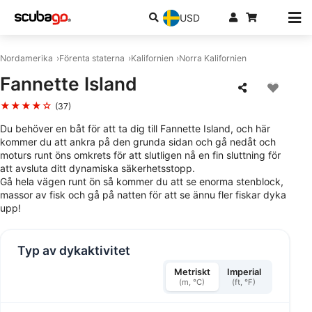
USD
Nordamerika
Förenta staterna
Kalifornien
Norra Kalifornien
Fannette Island
★★★★☆
(37)
Du behöver en båt för att ta dig till Fannette Island, och här
kommer du att ankra på den grunda sidan och gå nedåt och
moturs runt öns omkrets för att slutligen nå en fin sluttning för
att avsluta ditt dynamiska säkerhetsstopp.
Gå hela vägen runt ön så kommer du att se enorma stenblock,
massor av fisk och gå på natten för att se ännu fler fiskar dyka
upp!
Typ av dykaktivitet
Metriskt
Imperial
(m, °C)
(ft, °F)