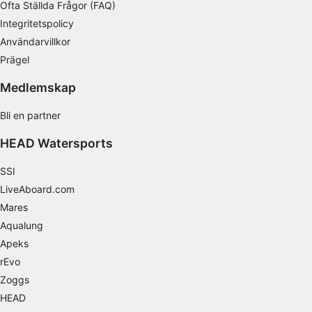
Ofta Ställda Frågor (FAQ)
Integritetspolicy
Förstå målgrupper genom statistik eller
kombinationer av data från olika källor
Användarvillkor
Prägel
Utveckla och förbättra tjänster
Medlemskap
Använda begränsade data för att välja
innehåll
Bli en partner
IAB Special Features:
HEAD Watersports
Använda exakta uppgifter om geografisk
positionering
SSI
LiveAboard.com
Identifiera enheter baserat på information
som aktivt begärs
Mares
Aqualung
Behandlingsändamål som inte rör IAB:
Apeks
Nödvändig
rEvo
Prestanda
Zoggs
HEAD
Funktionell