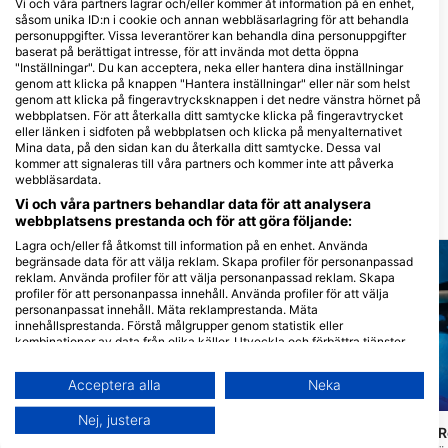
Vi och våra partners lagrar och/eller kommer åt information på en enhet,
såsom unika ID:n i cookie och annan webbläsarlagring för att behandla
personuppgifter. Vissa leverantörer kan behandla dina personuppgifter
baserat på berättigat intresse, för att invända mot detta öppna
"Inställningar". Du kan acceptera, neka eller hantera dina inställningar
genom att klicka på knappen "Hantera inställningar" eller när som helst
genom att klicka på fingeravtrycksknappen i det nedre vänstra hörnet på
webbplatsen. För att återkalla ditt samtycke klicka på fingeravtrycket
Tahoe Dive Center
eller länken i sidfoten på webbplatsen och klicka på menyalternativet
100 McFaul Way Suite F, 89448
Mina data, på den sidan kan du återkalla ditt samtycke. Dessa val
Zephyr Cove, NV - Usa
kommer att signaleras till våra partners och kommer inte att påverka
webbläsardata.
Vi och våra partners behandlar data för att analysera
Närliggande Dykplatser
webbplatsens prestanda och för att göra följande:
Lagra och/eller få åtkomst till information på en enhet. Använda
begränsade data för att välja reklam. Skapa profiler för personanpassad
reklam. Använda profiler för att välja personanpassad reklam. Skapa
profiler för att personanpassa innehåll. Använda profiler för att välja
personanpassat innehåll. Mäta reklamprestanda. Mäta
innehållsprestanda. Förstå målgrupper genom statistik eller
kombinationer av data från olika källor. Utveckla och förbättra tjänster.
Använda begränsade data för att välja innehåll.
Du hittar mer information om hur Google använder data här:
Acceptera alla
Neka
https://business.safety.google/privacy/
Mares
Mares
Data kan delas utanför EU och skickas till USA.
Nej, justera
Whaler’s Cove
Point Lobos State 
(★4.2)
Ditt samtycke och cookie gäller endast denna webbplats/app.