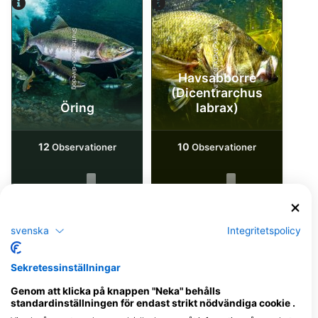
iStock-ANDY_BOWLIN
Shutterstock-divedog
Havsabborre
(Dicentrarchus
Öring
labrax)
12
10
Observationer
Observationer
J
F
M
A
M
J
J
A
S
O
N
D
J
F
M
A
M
J
J
A
S
O
N
D
svenska
Integritetspolicy
Dykcenter som serverar denna
Sekretessinställningar
dykplats
Genom att klicka på knappen "Neka" behålls
standardinställningen för endast strikt nödvändiga cookie .