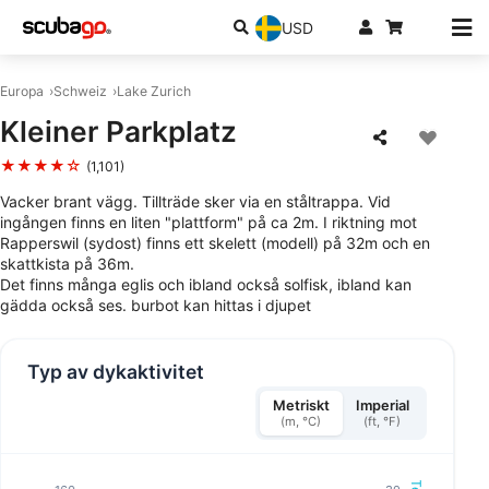
USD
Europa
Schweiz
Lake Zurich
Kleiner Parkplatz
★★★★☆
(1,101)
Vacker brant vägg. Tillträde sker via en ståltrappa. Vid
ingången finns en liten "plattform" på ca 2m. I riktning mot
Rapperswil (sydost) finns ett skelett (modell) på 32m och en
skattkista på 36m.
Det finns många eglis och ibland också solfisk, ibland kan
gädda också ses. burbot kan hittas i djupet
Typ av dykaktivitet
Metriskt
Imperial
(m, °C)
(ft, °F)