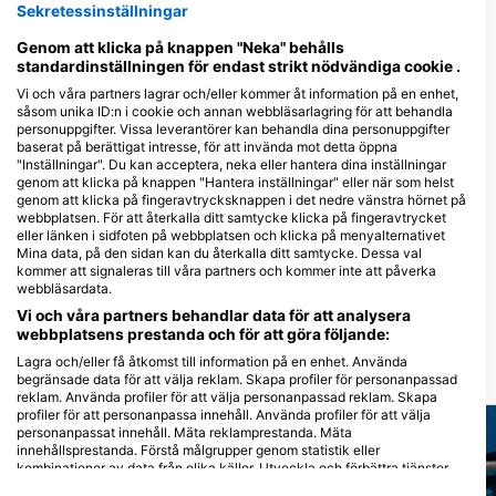
Zelgmatt 28, 8132 Egg, Schweiz
Tauchschule MIARU,
Sekretessinställningar
Jacqueline Meier
Ringstrasse 43, 8107 Buchs ZH,
Genom att klicka på knappen "Neka" behålls
Schweiz
standardinställningen för endast strikt nödvändiga cookie .
Vi och våra partners lagrar och/eller kommer åt information på en enhet,
såsom unika ID:n i cookie och annan webbläsarlagring för att behandla
Divecorner, Adventure Sports AG
personuppgifter. Vissa leverantörer kan behandla dina personuppgifter
Schützenstr.81, 8400
route d’Arvel 106, 1
baserat på berättigat intresse, för att invända mot detta öppna
Winterthur, Schweiz
Villeneuve, Schwei
"Inställningar". Du kan acceptera, neka eller hantera dina inställningar
genom att klicka på knappen "Hantera inställningar" eller när som helst
genom att klicka på fingeravtrycksknappen i det nedre vänstra hörnet på
Local Diving Center & tauche.ch, Mischa Schnyder & Martin Bolte
TSK Zürich
webbplatsen. För att återkalla ditt samtycke klicka på fingeravtrycket
Bruggetenstr. 6, 8833
Stauffacherquai 54
eller länken i sidfoten på webbplatsen och klicka på menyalternativet
Samstagern, Schweiz
Zürich, Schweiz
Mina data, på den sidan kan du återkalla ditt samtycke. Dessa val
kommer att signaleras till våra partners och kommer inte att påverka
Trimix im Bodensee, Tec Diving & Rebreather Training Center
webbläsardata.
Unterdorfstrasse 13, 8582
Industriestasse 18, 
Dozwil, Schweiz
Affoltern am Albis,
Vi och våra partners behandlar data för att analysera
Schweiz
webbplatsens prestanda och för att göra följande:
Lagra och/eller få åtkomst till information på en enhet. Använda
Närliggande Dykplatser
begränsade data för att välja reklam. Skapa profiler för personanpassad
reklam. Använda profiler för att välja personanpassad reklam. Skapa
profiler för att personanpassa innehåll. Använda profiler för att välja
personanpassat innehåll. Mäta reklamprestanda. Mäta
innehållsprestanda. Förstå målgrupper genom statistik eller
kombinationer av data från olika källor. Utveckla och förbättra tjänster.
Använda begränsade data för att välja innehåll.