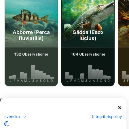
iStock-abadonian
iStock-jpa1999
Abborre (Perca
Gädda (Esox
fluviatilis)
lucius)
132
104
Observationer
Observationer
J
F
M
A
M
J
J
A
S
O
N
D
J
F
M
A
M
J
J
A
S
O
N
D
J
F
Dykcenter som serverar denna
dykplats
svenska
Integritetspolicy
Scuba Frogs