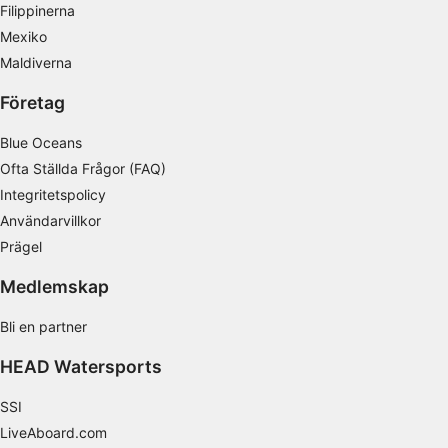
Filippinerna
Mexiko
Mäta reklamprestanda
Maldiverna
Mäta innehållsprestanda
Företag
Förstå målgrupper genom statistik eller
kombinationer av data från olika källor
Blue Oceans
Ofta Ställda Frågor (FAQ)
Utveckla och förbättra tjänster
Integritetspolicy
Använda begränsade data för att välja
Användarvillkor
innehåll
Prägel
IAB Special Features:
Medlemskap
Använda exakta uppgifter om geografisk
positionering
Bli en partner
Identifiera enheter baserat på information
HEAD Watersports
som aktivt begärs
SSI
Behandlingsändamål som inte rör IAB:
LiveAboard.com
Nödvändig