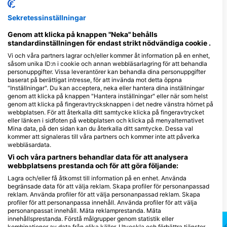
Sekretessinställningar
5
Observationer
Genom att klicka på knappen "Neka" behålls
standardinställningen för endast strikt nödvändiga cookie .
Vi och våra partners lagrar och/eller kommer åt information på en enhet,
såsom unika ID:n i cookie och annan webbläsarlagring för att behandla
personuppgifter. Vissa leverantörer kan behandla dina personuppgifter
J
F
M
A
M
J
J
A
S
O
N
D
baserat på berättigat intresse, för att invända mot detta öppna
"Inställningar". Du kan acceptera, neka eller hantera dina inställningar
genom att klicka på knappen "Hantera inställningar" eller när som helst
genom att klicka på fingeravtrycksknappen i det nedre vänstra hörnet på
Dykcenter som serverar denna
webbplatsen. För att återkalla ditt samtycke klicka på fingeravtrycket
dykplats
eller länken i sidfoten på webbplatsen och klicka på menyalternativet
Mina data, på den sidan kan du återkalla ditt samtycke. Dessa val
kommer att signaleras till våra partners och kommer inte att påverka
webbläsardata.
TIKI DIVE
Vi och våra partners behandlar data för att analysera
Q04 Quai Patrice Martin, 83240
webbplatsens prestanda och för att göra följande:
CAVALAIRE SUR MER, Frankrike
Lagra och/eller få åtkomst till information på en enhet. Använda
begränsade data för att välja reklam. Skapa profiler för personanpassad
reklam. Använda profiler för att välja personanpassad reklam. Skapa
Närliggande Dykplatser
profiler för att personanpassa innehåll. Använda profiler för att välja
personanpassat innehåll. Mäta reklamprestanda. Mäta
innehållsprestanda. Förstå målgrupper genom statistik eller
kombinationer av data från olika källor. Utveckla och förbättra tjänster.