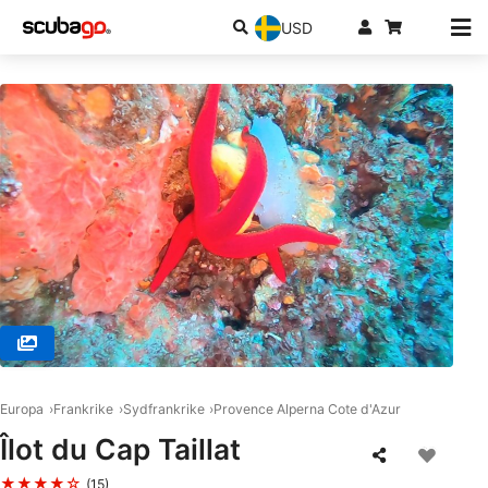
USD
© TIKI DIVE / SAS SEA PROJECT, 83240 CAVALAIRE SUR MER
Europa
Frankrike
Sydfrankrike
Provence Alperna Cote d'Azur
Îlot du Cap Taillat
★★★★☆
(15)