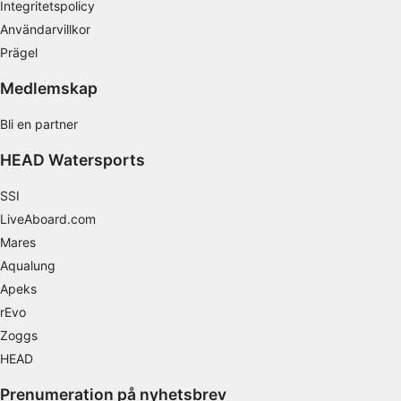
Integritetspolicy
Användarvillkor
Identifiera enheter baserat på information
som aktivt begärs
Prägel
Behandlingsändamål som inte rör IAB:
Medlemskap
Nödvändig
Bli en partner
Prestanda
HEAD Watersports
Funktionell
SSI
LiveAboard.com
Reklam / marknadsföring
Mares
Aqualung
Apeks
rEvo
Zoggs
HEAD
Prenumeration på nyhetsbrev