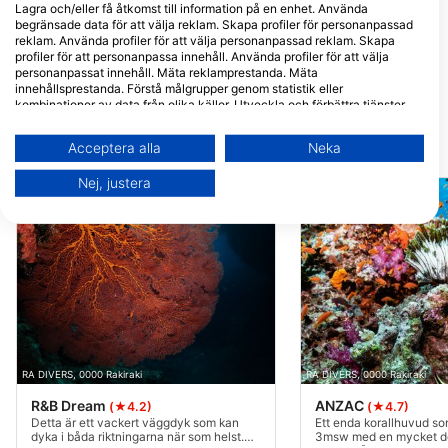
Lagra och/eller få åtkomst till information på en enhet. Använda
begränsade data för att välja reklam. Skapa profiler för personanpassad
reklam. Använda profiler för att välja personanpassad reklam. Skapa
profiler för att personanpassa innehåll. Använda profiler för att välja
RA DIVERS
personanpassat innehåll. Mäta reklamprestanda. Mäta
Volivoli Circular Road, 0000
innehållsprestanda. Förstå målgrupper genom statistik eller
Rakiraki, Fiji
kombinationer av data från olika källor. Utveckla och förbättra tjänster.
Använda begränsade data för att välja innehåll.
Du hittar mer information om hur Google använder data här:
Acceptera alla
Neka
Närliggande Dykplatser
https://business.safety.google/privacy/
Data kan delas utanför EU och skickas till USA.
Nej, justera
Ditt samtycke och cookie gäller endast denna webbplats/app.
Visa partnerlista (1 IAB-leverantörer)
Vi använder dina uppgifter för följande ändamål:
IAB:s ändamål med behandlingen:
Lagra och/eller få åtkomst till information på
en enhet
Använda begränsade data för att välja
RA DIVERS, 0000 Rakiraki
RA DIVERS, 0000 Rakiraki
reklam
R&B Dream
ANZAC
(★4.2)
(★4.7)
Skapa profiler för personaliserad reklam
Detta är ett vackert väggdyk som kan
Ett enda korallhuvud so
dyka i båda riktningarna när som helst.
3msw med en mycket d