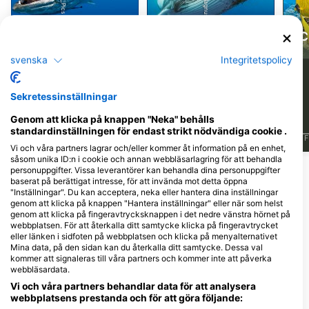
Barracuda
Knölval
(C
svenska
Integritetspolicy
7
4
Observationer
Observationer
Sekretessinställningar
Genom att klicka på knappen "Neka" behålls
standardinställningen för endast strikt nödvändiga cookie .
J
F
M
A
M
J
J
A
S
O
N
D
J
F
M
A
M
J
J
A
S
O
N
D
J
F
Vi och våra partners lagrar och/eller kommer åt information på en enhet,
såsom unika ID:n i cookie och annan webbläsarlagring för att behandla
personuppgifter. Vissa leverantörer kan behandla dina personuppgifter
Visa fler djur
baserat på berättigat intresse, för att invända mot detta öppna
"Inställningar". Du kan acceptera, neka eller hantera dina inställningar
genom att klicka på knappen "Hantera inställningar" eller när som helst
Dykcenter som serverar denna
genom att klicka på fingeravtrycksknappen i det nedre vänstra hörnet på
dykplats
webbplatsen. För att återkalla ditt samtycke klicka på fingeravtrycket
eller länken i sidfoten på webbplatsen och klicka på menyalternativet
Mina data, på den sidan kan du återkalla ditt samtycke. Dessa val
kommer att signaleras till våra partners och kommer inte att påverka
webbläsardata.
Vi och våra partners behandlar data för att analysera
webbplatsens prestanda och för att göra följande: