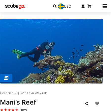
USD
© RA DIVERS, 0000 Rakiraki
Oceanien
Fiji
Viti Levu
Rakiraki
Mani’s Reef
★★★★☆
(102)