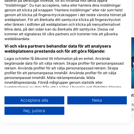
baserat på berättigat intresse, för att invända mot detta öppna
Rich Coast Diving
"Inställningar". Du kan acceptera, neka eller hantera dina inställningar
Playas del Coco, 50503 Playas del
genom att klicka på knappen "Hantera inställningar" eller när som helst
Coco, Costa Rica
genom att klicka på fingeravtrycksknappen i det nedre vänstra hörnet på
webbplatsen. För att återkalla ditt samtycke klicka på fingeravtrycket
eller länken i sidfoten på webbplatsen och klicka på menyalternativet
Närliggande Dykplatser
Mina data, på den sidan kan du återkalla ditt samtycke. Dessa val
kommer att signaleras till våra partners och kommer inte att påverka
webbläsardata.
Vi och våra partners behandlar data för att analysera
webbplatsens prestanda och för att göra följande:
Lagra och/eller få åtkomst till information på en enhet. Använda
begränsade data för att välja reklam. Skapa profiler för personanpassad
reklam. Använda profiler för att välja personanpassad reklam. Skapa
profiler för att personanpassa innehåll. Använda profiler för att välja
personanpassat innehåll. Mäta reklamprestanda. Mäta
innehållsprestanda. Förstå målgrupper genom statistik eller
Mares
Scubapro, Stephen Frink
kombinationer av data från olika källor. Utveckla och förbättra tjänster.
Använda begränsade data för att välja innehåll.
Roca Peligrosa, Danger Rock
Cuatro piedras, Cat
Du hittar mer information om hur Google använder data här:
(★4.5)
(★4.2)
Acceptera alla
Neka
https://business.safety.google/privacy/
Cirka 3 km söder om Catalinaöarna kan
Dykplatsen är idealisk f
Data kan delas utanför EU och skickas till USA.
du hitta denna höjdpunkt. Den har grunda
eftersom det mellan klip
Nej, justera
delar och även djupare delar. Det
grunt sandområde. Str
Ditt samtycke och cookie gäller endast denna webbplats/app.
rekommenderas inte för det första dyket i
ibland göra det svårt att 
öppet vatten för grundläggande dykare
sandområdet. Runt den
Visa partnerlista (1 IAB-leverantörer)
men kan göras som ett extra dyk om
finns många kanaler och
dykaren är bekväm. Vanligtvis går dyket
svårt att hitta rätt. Dj
Vi använder dina uppgifter för följande ändamål: