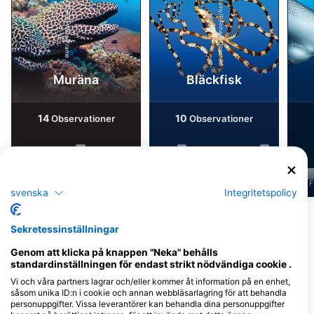
Alamy/Reinhard Dirscherl
Alamy-WaterFrame
Muräna
Bläckfisk
14
10
Observationer
Observationer
J
F
M
A
M
J
J
A
S
O
N
D
J
F
M
A
M
J
J
A
S
O
N
D
J
F
svenska
Integritetspolicy
Visa fler djur
Sekretessinställningar
Genom att klicka på knappen "Neka" behålls
Dykcenter som serverar denna
standardinställningen för endast strikt nödvändiga cookie .
dykplats
Vi och våra partners lagrar och/eller kommer åt information på en enhet,
såsom unika ID:n i cookie och annan webbläsarlagring för att behandla
personuppgifter. Vissa leverantörer kan behandla dina personuppgifter