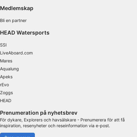
kombinationer av data från olika källor
Medlemskap
Utveckla och förbättra tjänster
Bli en partner
Använda begränsade data för att välja
HEAD Watersports
innehåll
IAB Special Features:
SSI
Använda exakta uppgifter om geografisk
LiveAboard.com
positionering
Mares
Aqualung
Identifiera enheter baserat på information
som aktivt begärs
Apeks
rEvo
Behandlingsändamål som inte rör IAB:
Zoggs
Nödvändig
HEAD
Prestanda
Prenumeration på nyhetsbrev
Funktionell
För dykare, Explorers och havsälskare - Prenumerera för att få
inspiration, resenyheter och reseinformation via e-post.
Reklam / marknadsföring