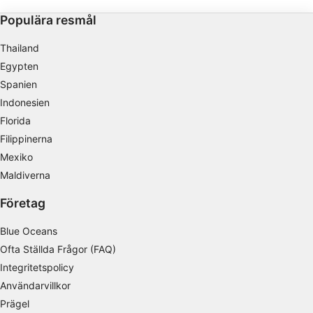
runt stenen som sticker upp ur vattnet.
mellan 7 och 28 meter.
IAB:s ändamål med behandlingen:
Populära resmål
Lagra och/eller få åtkomst till information på
en enhet
Thailand
Egypten
Använda begränsade data för att välja
reklam
Spanien
Indonesien
Skapa profiler för personaliserad reklam
Florida
Filippinerna
Använda profiler för att välja personaliserad
reklam
Mexiko
Maldiverna
Skapa profiler för att personaliserad innehåll
Företag
Använda profiler för att välja personaliserad
innehåll
Blue Oceans
Ofta Ställda Frågor (FAQ)
Mäta reklamprestanda
Integritetspolicy
Mäta innehållsprestanda
Användarvillkor
Prägel
Förstå målgrupper genom statistik eller