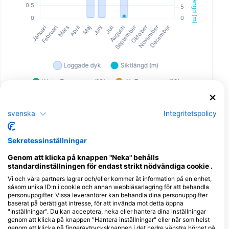
svenska
Integritetspolicy
Dykcenter som serverar denna
dykplats
Sekretessinställningar
Genom att klicka på knappen "Neka" behålls
standardinställningen för endast strikt nödvändiga cookie .
Mulberry Marine
Vi och våra partners lagrar och/eller kommer åt information på en enhet,
Experiences
såsom unika ID:n i cookie och annan webbläsarlagring för att behandla
Suite 2, Unit 16 Sherrington Mews,
personuppgifter. Vissa leverantörer kan behandla dina personuppgifter
PO20 0FJ Selsey, West Sussex,
baserat på berättigat intresse, för att invända mot detta öppna
Storbritannien
"Inställningar". Du kan acceptera, neka eller hantera dina inställningar
genom att klicka på knappen "Hantera inställningar" eller när som helst
genom att klicka på fingeravtrycksknappen i det nedre vänstra hörnet på