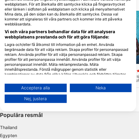
Närliggande Dykplatser
webbplatsen. För att återkalla ditt samtycke klicka på fingeravtrycket
eller länken i sidfoten på webbplatsen och klicka på menyalternativet
Mina data, på den sidan kan du återkalla ditt samtycke. Dessa val
kommer att signaleras till våra partners och kommer inte att påverka
webbläsardata.
Vi och våra partners behandlar data för att analysera
webbplatsens prestanda och för att göra följande:
Lagra och/eller få åtkomst till information på en enhet. Använda
begränsade data för att välja reklam. Skapa profiler för personanpassad
reklam. Använda profiler för att välja personanpassad reklam. Skapa
profiler för att personanpassa innehåll. Använda profiler för att välja
Mares, Predrag Vuckovic
Mares, Janez Kranjc
personanpassat innehåll. Mäta reklamprestanda. Mäta
innehållsprestanda. Förstå målgrupper genom statistik eller
UB1195
Hedwig Lunstedt
(★1.0)
(
kombinationer av data från olika källor. Utveckla och förbättra tjänster.
U-1195 var en tysk ubåt av typ VIIC. Hon
Detta lilla tyska fartyg s
Använda begränsade data för att välja innehåll.
sänktes den 7 april 1945 i Engelska
1974 efter att lasten skif
kanalen av sjunkbomber från den
styrbordssidan och är 9 
Du hittar mer information om hur Google använder data här:
Acceptera alla
Neka
brittiska förstöraren HMS Watchman. Den
maxdjup på 35 meter elle
https://business.safety.google/privacy/
sitter upprätt på 30 meter med
Sikten kan vara 10 mete
Data kan delas utanför EU och skickas till USA.
kommandotornet avskilt vid tryckskölden
det är ett utmärkt dyk i 
Nej, justera
och lutar sig åt sidan. Börjar visa tecken
toppen på cirka 23 mete
Ditt samtycke och cookie gäller endast denna webbplats/app.
på försämring.
Visa partnerlista (1 IAB-leverantörer)
Populära resmål
Vi använder dina uppgifter för följande ändamål:
IAB:s ändamål med behandlingen:
Thailand
Egypten
Lagra och/eller få åtkomst till information på