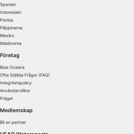
en enhet
Spanien
Indonesien
Använda begränsade data för att välja
reklam
Florida
Filippinerna
Skapa profiler för personaliserad reklam
Mexiko
Maldiverna
Använda profiler för att välja personaliserad
reklam
Företag
Skapa profiler för att personaliserad innehåll
Blue Oceans
Använda profiler för att välja personaliserad
Ofta Ställda Frågor (FAQ)
innehåll
Integritetspolicy
Användarvillkor
Mäta reklamprestanda
Prägel
Mäta innehållsprestanda
Medlemskap
Förstå målgrupper genom statistik eller
kombinationer av data från olika källor
Bli en partner
Utveckla och förbättra tjänster