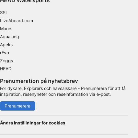
HEAD Watersports
Använda begränsade data för att välja
SSI
innehåll
LiveAboard.com
IAB Special Features:
Mares
Använda exakta uppgifter om geografisk
Aqualung
positionering
Apeks
rEvo
Identifiera enheter baserat på information
som aktivt begärs
Zoggs
HEAD
Behandlingsändamål som inte rör IAB:
Nödvändig
Prenumeration på nyhetsbrev
För dykare, Explorers och havsälskare - Prenumerera för att få
Prestanda
inspiration, resenyheter och reseinformation via e-post.
Funktionell
Prenumerera
Reklam / marknadsföring
Ändra inställningar för cookies