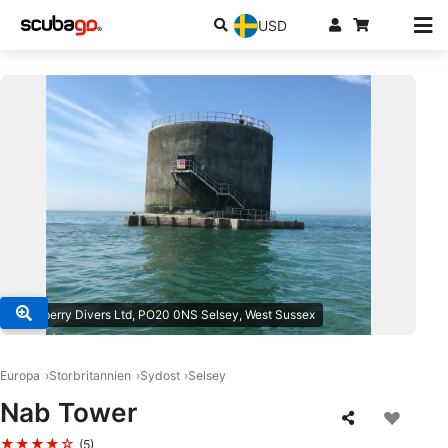
USD
© Mulberry Divers Ltd, PO20 0NS Selsey, West Sussex
Europa
Storbritannien
Sydost
Selsey
Nab Tower
★★★★☆
(5)