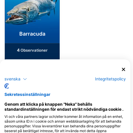
iStock-Global_Pics
Barracuda
4
Observationer
J
F
M
A
M
J
J
A
S
O
N
D
svenska
Integritetspolicy
Sekretessinställningar
Dykcenter som serverar denna
dykplats
Genom att klicka på knappen "Neka" behålls
standardinställningen för endast strikt nödvändiga cookie .
Vi och våra partners lagrar och/eller kommer åt information på en enhet,
såsom unika ID:n i cookie och annan webbläsarlagring för att behandla
personuppgifter. Vissa leverantörer kan behandla dina personuppgifter
Mariposa Diving@Pandan
baserat på berättigat intresse, för att invända mot detta öppna