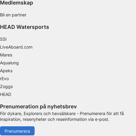
Medlemskap
Utveckla och förbättra tjänster
Bli en partner
Använda begränsade data för att välja
HEAD Watersports
innehåll
SSI
IAB Special Features:
LiveAboard.com
Använda exakta uppgifter om geografisk
positionering
Mares
Aqualung
Identifiera enheter baserat på information
Apeks
som aktivt begärs
rEvo
Behandlingsändamål som inte rör IAB:
Zoggs
Nödvändig
HEAD
Prestanda
Prenumeration på nyhetsbrev
För dykare, Explorers och havsälskare - Prenumerera för att få
Funktionell
inspiration, resenyheter och reseinformation via e-post.
Reklam / marknadsföring
Prenumerera