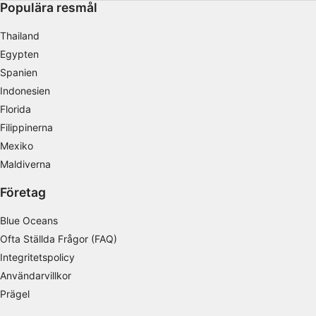
IAB:s ändamål med behandlingen:
Populära resmål
Lagra och/eller få åtkomst till information på
Thailand
en enhet
Egypten
Använda begränsade data för att välja
Spanien
reklam
Indonesien
Skapa profiler för personaliserad reklam
Florida
Filippinerna
Använda profiler för att välja personaliserad
Mexiko
reklam
Maldiverna
Skapa profiler för att personaliserad innehåll
Företag
Använda profiler för att välja personaliserad
innehåll
Blue Oceans
Ofta Ställda Frågor (FAQ)
Mäta reklamprestanda
Integritetspolicy
Mäta innehållsprestanda
Användarvillkor
Prägel
Förstå målgrupper genom statistik eller
kombinationer av data från olika källor