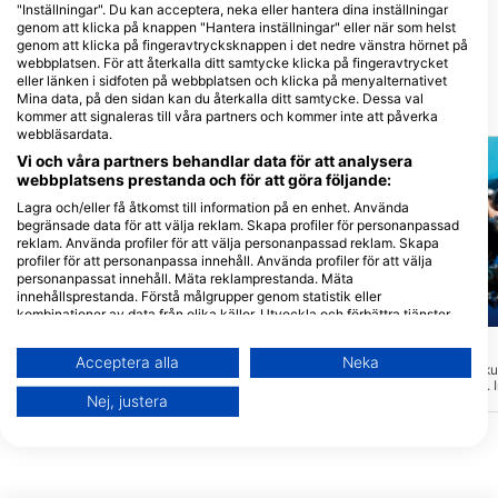
Island
"Inställningar". Du kan acceptera, neka eller hantera dina inställningar
Pandan Island Dive Resort, 5104
genom att klicka på knappen "Hantera inställningar" eller när som helst
Sablayan, Mindoro - Filippiner
genom att klicka på fingeravtrycksknappen i det nedre vänstra hörnet på
webbplatsen. För att återkalla ditt samtycke klicka på fingeravtrycket
eller länken i sidfoten på webbplatsen och klicka på menyalternativet
Mina data, på den sidan kan du återkalla ditt samtycke. Dessa val
Närliggande Dykplatser
kommer att signaleras till våra partners och kommer inte att påverka
webbläsardata.
Vi och våra partners behandlar data för att analysera
webbplatsens prestanda och för att göra följande:
Lagra och/eller få åtkomst till information på en enhet. Använda
begränsade data för att välja reklam. Skapa profiler för personanpassad
reklam. Använda profiler för att välja personanpassad reklam. Skapa
profiler för att personanpassa innehåll. Använda profiler för att välja
personanpassat innehåll. Mäta reklamprestanda. Mäta
innehållsprestanda. Förstå målgrupper genom statistik eller
kombinationer av data från olika källor. Utveckla och förbättra tjänster.
Aqualung
Mares
Använda begränsade data för att välja innehåll.
Corner
House Reef
(★4.6)
(★4.4)
Du hittar mer information om hur Google använder data här:
Acceptera alla
Neka
Denna dykplats på den sydvästra sidan
Perfekt för nybörjare, kur
https://business.safety.google/privacy/
av Pandan Island består av en brant
uppvärmningsdykning. 
Data kan delas utanför EU och skickas till USA.
Nej, justera
sluttning med enstaka stora stenar och
någonsin. Ändå kan ma
raviner som ger skydd åt ett brett utbud
olika korallfiskar. Närli
Ditt samtycke och cookie gäller endast denna webbplats/app.
av revfiskar och lockar till sig rovdjur som
den" består av en grupp 
Visa partnerlista (1 IAB-leverantörer)
makrill och trevallys. Det finns en
gömställe för många lejo
variation av olika koraller och stora
& kirurgfiskar.
Vi använder dina uppgifter för följande ändamål:
havsfläktar med en diameter på upp till 2
meter.