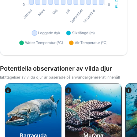
Potentiella observationer av vilda djur
Iakttagelser av vilda djur är baserade på användargenererat innehåll
Alamy-WaterFrame
iStock-Global_Pics
Barracuda
Muräna