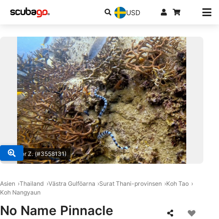
USD
© Fedor Z. (#3558131)
Asien
Thailand
Västra Gulföarna
Surat Thani-provinsen
Koh Tao
Koh Nangyaun
No Name Pinnacle