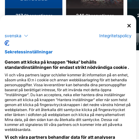
317
246
Observationer
Observationer
svenska
Integritetspolicy
J
F
M
A
M
J
J
A
S
O
N
D
J
F
M
A
M
J
J
A
S
O
N
D
J
F
Sekretessinställningar
Visa fler djur
Genom att klicka på knappen "Neka" behålls
standardinställningen för endast strikt nödvändiga cookie .
Vi och våra partners lagrar och/eller kommer åt information på en enhet,
Dykcenter som serverar denna
såsom unika ID:n i cookie och annan webbläsarlagring för att behandla
dykplats
personuppgifter. Vissa leverantörer kan behandla dina personuppgifter
baserat på berättigat intresse, för att invända mot detta öppna
"Inställningar". Du kan acceptera, neka eller hantera dina inställningar
genom att klicka på knappen "Hantera inställningar" eller när som helst
PURA VIDA KOH TAO
Koh Tao Scuba Club
genom att klicka på fingeravtrycksknappen i det nedre vänstra hörnet på
9/24 Moo 2, 84360 Koh Tao,
8/21 Moo 2, 84360 Koh Tao, Surat
webbplatsen. För att återkalla ditt samtycke klicka på fingeravtrycket
Thailand
Thani, Thailand
eller länken i sidfoten på webbplatsen och klicka på menyalternativet
Mina data, på den sidan kan du återkalla ditt samtycke. Dessa val
kommer att signaleras till våra partners och kommer inte att påverka
webbläsardata.
Nitro Dive Center
Vi och våra partners behandlar data för att analysera
8/9-10 Moo 2, 84360 Koh
25/3 moo.2, 84360