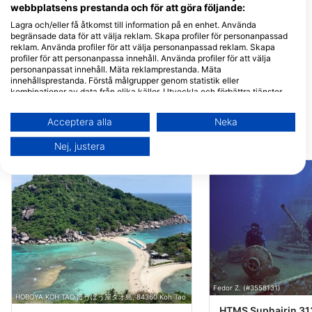
Tao, Thailand
Tao, Thailand
webbplatsens prestanda och för att göra följande:
Lagra och/eller få åtkomst till information på en enhet. Använda
Crystal Dive
Koh Tao Divers
begränsade data för att välja reklam. Skapa profiler för personanpassad
7/1 Moo 2, Koh Tao, 84360
Koh Tao Divers, 84
reklam. Använda profiler för att välja personanpassad reklam. Skapa
Koh Tao, Thailand
Koh Tao T. Koh Pha
profiler för att personanpassa innehåll. Använda profiler för att välja
Thailand
personanpassat innehåll. Mäta reklamprestanda. Mäta
Taco Divers
Onyx Divers Koh
innehållsprestanda. Förstå målgrupper genom statistik eller
27/11 Moo 1, 84360 Koh
1/24 Moo 1, Koh Tao
kombinationer av data från olika källor. Utveckla och förbättra tjänster.
Tao, Thailand
84360 Koh Phangan
Använda begränsade data för att välja innehåll.
Surat Thani, Thaila
Du hittar mer information om hur Google använder data här:
Acceptera alla
Neka
https://business.safety.google/privacy/
Data kan delas utanför EU och skickas till USA.
Närliggande Dykplatser
Nej, justera
Ditt samtycke och cookie gäller endast denna webbplats/app.
Visa partnerlista (1 IAB-leverantörer)
Vi använder dina uppgifter för följande ändamål:
IAB:s ändamål med behandlingen:
Lagra och/eller få åtkomst till information på
en enhet
Använda begränsade data för att välja
reklam
Fedor Z. (#3558131)
HOBOYA KOH TAO ほうぼう屋タオ島, 84360 Koh Tao
HTMS Suphairin 31
Skapa profiler för personaliserad reklam