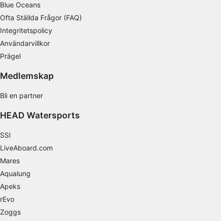
Blue Oceans
Använda exakta uppgifter om geografisk
positionering
Ofta Ställda Frågor (FAQ)
Integritetspolicy
Identifiera enheter baserat på information
som aktivt begärs
Användarvillkor
Prägel
Behandlingsändamål som inte rör IAB:
Nödvändig
Medlemskap
Prestanda
Bli en partner
Funktionell
HEAD Watersports
Reklam / marknadsföring
SSI
LiveAboard.com
Mares
Aqualung
Apeks
rEvo
Zoggs