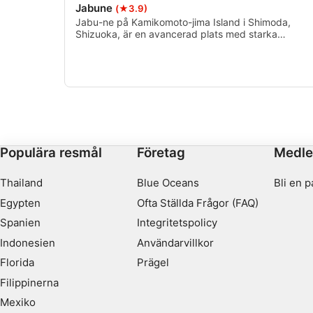
Jabune
(★3.9)
Jabu-ne på Kamikomoto-jima Island i Shimoda,
Använda profiler för att välja personaliserad innehåll
Shizuoka, är en avancerad plats med starka
strömmar och dynamisk terräng. Den är känd för
Mäta reklamprestanda
sina hammarhajsobservationer under sommar och
höst och är en av Japans bästa hajplatser.
Migrerande och bofasta fiskar bildar stora stim,
Mäta innehållsprestanda
vilket ger en spännande dykupplevelse med hög
energi.
Förstå målgrupper genom statistik eller kombinationer av data 
Utveckla och förbättra tjänster
Populära resmål
Företag
Medl
Använda begränsade data för att välja innehåll
Thailand
Blue Oceans
Bli en p
IAB Special Features:
Egypten
Ofta Ställda Frågor (FAQ)
Använda exakta uppgifter om geografisk positionering
Spanien
Integritetspolicy
Indonesien
Användarvillkor
Identifiera enheter baserat på information som aktivt begärs
Florida
Prägel
Behandlingsändamål som inte rör IAB:
Filippinerna
Nödvändig
Mexiko