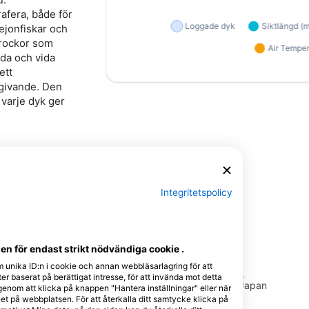
afera, både för
lejonfiskar och
 rockor som
da och vida
ett
givande. Den
 varje dyk ger
Integritetspolicy
ts
n för endast strikt nödvändiga cookie .
INJUKU
海旅, umitabi
m unika ID:n i cookie och annan webbläsarlagring för att
160-0022
沖縄県中頭郡読谷村高志保429-1,
r baserat på berättigat intresse, för att invända mot detta
-17-1-1F, Tokyo -
9040323 Okinawa, Okinawa - Japan
 genom att klicka på knappen "Hantera inställningar" eller när
t på webbplatsen. För att återkalla ditt samtycke klicka på