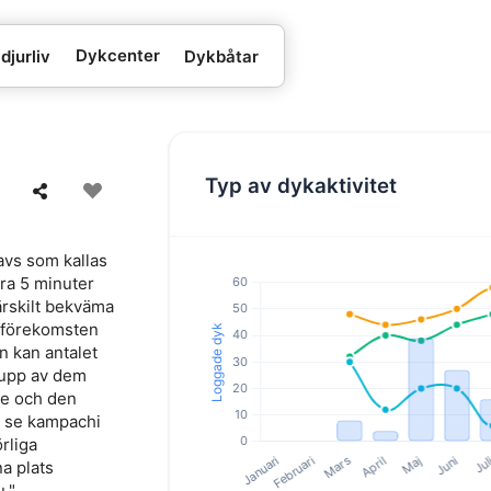
Dykcenter
djurliv
Dykbåtar
Typ av dykaktivitet
avs som kallas
ra 5 minuter
ärskilt bekväma
r förekomsten
n kan antalet
rupp av dem
tre och den
n se kampachi
rliga
a plats
u."