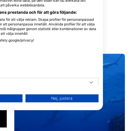
nativet Mina data, på den sidan kan du återkalla ditt
e att påverka webbläsardata.
ns prestanda och för att göra följande:
ta för att välja reklam. Skapa profiler för personanpassad
r att personanpassa innehåll. Använda profiler för att välja
stå målgrupper genom statistik eller kombinationer av data
att välja innehåll.
afety.google/privacy/
Nej, justera