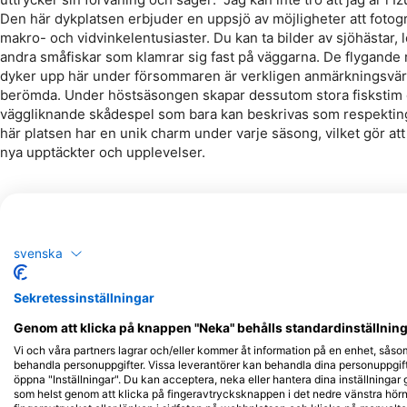
Den här dykplatsen erbjuder en uppsjö av möjligheter att fotogr
makro- och vidvinkelentusiaster. Du kan ta bilder av sjöhästar, 
andra småfiskar som klamrar sig fast på väggarna. De flygande
dyker upp här under försommaren är verkligen anmärkningsvär
berömda. Under höstsäsongen skapar dessutom stora fiskstim 
väggliknande skådespel som bara kan beskrivas som respektin
här platsen har en unik charm under varje säsong, vilket gör att
nya upptäckter och upplevelser.
svenska
Dykcenter som serverar denna dykpla
Sekretessinställningar
Genom att klicka på knappen "Neka" behålls standardinställninge
WITH 新宿, WITH SH
Vi och våra partners lagrar och/eller kommer åt information på en enhet, såso
SUN La IZU DIVING, サンライズダイビ
東京都新宿区新宿1-17-1, 
behandla personuppgifter. Vissa leverantörer kan behandla dina personuppgifte
Shinjuku-ku Shinjuku 1
ング
öppna "Inställningar". Du kan acceptera, neka eller hantera dina inställningar
Japan
som helst genom att klicka på fingeravtrycksknappen i det nedre vänstra hörne
静岡県伊東市川奈286-1, 4140044 Ito,