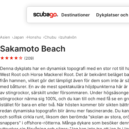
Destinationer
Dykplatser och 
Asien
Japan
Honshu
Chubu
Izuhalvön
Sakamoto Beach
★★★★☆
(209)
Denna dykplats har en dynamisk topografi med en stor rot till h
West Root och Horse Mackerel Root. Det är bekvämt beläget ba
från hamnen, vilket gör det lämpligt även för dem som inte är s
med båtturer. En av de mest spektakulära höjdpunkterna här ä
av stingrockor, särskilt under försommaren. Under högsäsonge
stingrockor närma sig 100%, och du kan till och med få se en g
istället för bara en eller två. När hösten kommer blir sikten bät
redan dynamiska topografin blir ännu mer fascinerande. Du ka
och solfisk cirkla runt, liksom den berömda "skolan av stora, orö
snappers" i offshore-rötterna. Många dykare som besöker denn
uttrycker sin förvåning och säger: "Jag kan inte tro att jag är i Iz