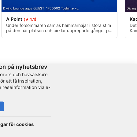
Diving Lounge aqua QUEST, 1700002 Toshima-ku,
Diving
A Point
Ka
(★4.1)
Under försommaren samlas hammarhajar i stora stim
Det
på den här platsen och cirklar upprepade gånger på
Kam
ett fängslande sätt. Dykare kan njuta av långa
Dju
observationsperioder när hajarna navigerar runt
med
rötter eller vilar på stenar.
sju
sto
särs
on på nyhetsbrev
lorers och havsälskare
r att få inspiration,
 reseinformation via e-
ngar för cookies