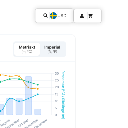
USD
Metriskt
Imperial
(m, °C)
(ft, °F)