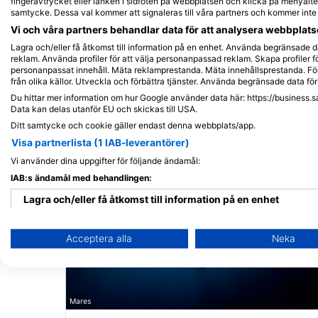
fingeravtrycket eller länken i sidfoten på webbplatsen och klicka på menyalter
Shizuoka - Japan
samtycke. Dessa val kommer att signaleras till våra partners och kommer int
Vi och våra partners behandlar data för att analysera webbplatse
Lagra och/eller få åtkomst till information på en enhet. Använda begränsade da
reklam. Använda profiler för att välja personanpassad reklam. Skapa profiler fö
personanpassat innehåll. Mäta reklamprestanda. Mäta innehållsprestanda. För
från olika källor. Utveckla och förbättra tjänster. Använda begränsade data för 
Närliggande Dykplatser
Du hittar mer information om hur Google använder data här: https://business.s
Data kan delas utanför EU och skickas till USA.
Ditt samtycke och cookie gäller endast denna webbplats/app.
Visa partnerlista (1 IAB-leverantörer)
Vi använder dina uppgifter för följande ändamål:
IAB:s ändamål med behandlingen:
Lagra och/eller få åtkomst till information på en enhet
Använda begränsade data för att välja reklam
Acceptera alla
Neka
Skapa profiler för personaliserad reklam
Använda profiler för att välja personaliserad reklam
Mares
Skapa profiler för att personaliserad innehåll