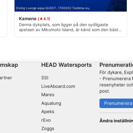
Diving Lounge aqua QUEST, 1700002 Toshima-ku,
Kamene
(★4.1)
Denna dykplats, som ligger på den sydligaste
spetsen av Mikomoto Island, är känd som den bästa
platsen för att träffa på hammarhajar och vitspetsiga
revhajar. Den utmärker sig som den främsta platsen
för sådana möten.
från olika källor
emskap
HEAD Watersports
Prenumerati
För dykare, Exp
artner
SSI
- Prenumerera fö
resenyheter och
LiveAboard.com
post.
Mares
Aqualung
Prenumerera
Apeks
rEvo
Ändra inställni
Zoggs