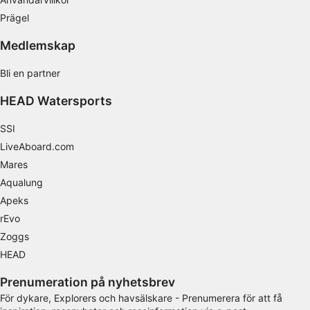
Förstå målgrupper genom statistik eller
Prägel
kombinationer av data från olika källor
Medlemskap
Utveckla och förbättra tjänster
Bli en partner
Använda begränsade data för att välja
innehåll
HEAD Watersports
IAB Special Features:
SSI
Använda exakta uppgifter om geografisk
positionering
LiveAboard.com
Mares
Identifiera enheter baserat på information
Aqualung
som aktivt begärs
Apeks
Behandlingsändamål som inte rör IAB:
rEvo
Nödvändig
Zoggs
HEAD
Prestanda
Prenumeration på nyhetsbrev
Funktionell
För dykare, Explorers och havsälskare - Prenumerera för att få