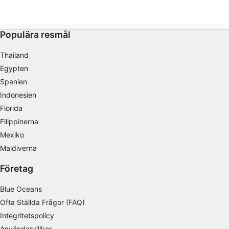
Vi använder dina uppgifter för följande ändamål:
historia.
IAB:s ändamål med behandlingen:
Lagra och/eller få åtkomst till information på
Populära resmål
en enhet
Thailand
Använda begränsade data för att välja
Egypten
reklam
Spanien
Skapa profiler för personaliserad reklam
Indonesien
Florida
Använda profiler för att välja personaliserad
reklam
Filippinerna
Mexiko
Skapa profiler för att personaliserad innehåll
Maldiverna
Använda profiler för att välja personaliserad
Företag
innehåll
Blue Oceans
Mäta reklamprestanda
Ofta Ställda Frågor (FAQ)
Mäta innehållsprestanda
Integritetspolicy
Användarvillkor