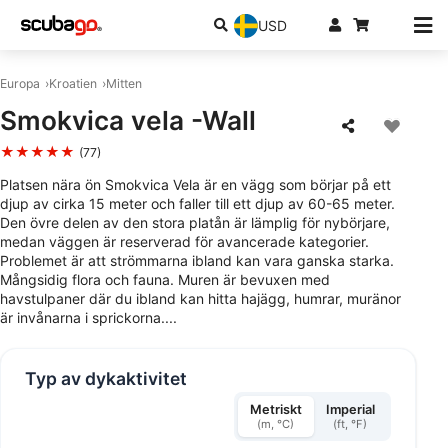
USD
Europa
Kroatien
Mitten
Smokvica vela -Wall
★★★★★
(77)
Platsen nära ön Smokvica Vela är en vägg som börjar på ett
djup av cirka 15 meter och faller till ett djup av 60-65 meter.
Den övre delen av den stora platån är lämplig för nybörjare,
medan väggen är reserverad för avancerade kategorier.
Problemet är att strömmarna ibland kan vara ganska starka.
Mångsidig flora och fauna. Muren är bevuxen med
havstulpaner där du ibland kan hitta hajägg, humrar, muränor
är invånarna i sprickorna....
Typ av dykaktivitet
Metriskt
Imperial
(m, °C)
(ft, °F)