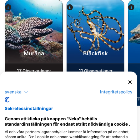
Alamy/Reinhard Dirscherl
Alamy-WaterFrame
Muräna
Bläckfisk
17
11
Observationer
Observationer
svenska
Integritetspolicy
J
F
M
A
M
J
J
A
S
O
N
D
J
F
M
A
M
J
J
A
S
O
N
D
J
F
Sekretessinställningar
Genom att klicka på knappen "Neka" behålls
Dykcenter som serverar denna
standardinställningen för endast strikt nödvändiga cookie .
dykplats
Vi och våra partners lagrar och/eller kommer åt information på en enhet,
såsom unika ID:n i cookie och annan webbläsarlagring för att behandla