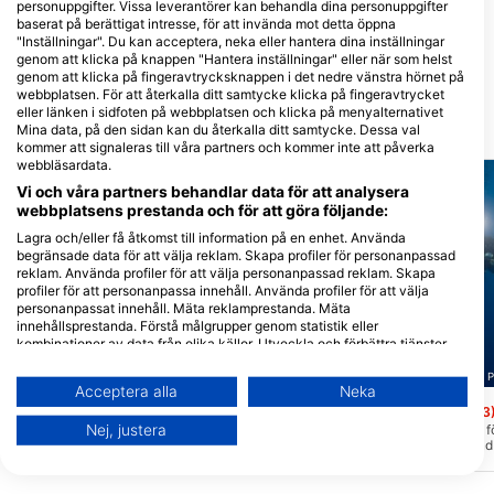
personuppgifter. Vissa leverantörer kan behandla dina personuppgifter
baserat på berättigat intresse, för att invända mot detta öppna
Deep Blue Diving
"Inställningar". Du kan acceptera, neka eller hantera dina inställningar
Miline 120, 22203 Rogoznica,
genom att klicka på knappen "Hantera inställningar" eller när som helst
Kroatien
genom att klicka på fingeravtrycksknappen i det nedre vänstra hörnet på
webbplatsen. För att återkalla ditt samtycke klicka på fingeravtrycket
eller länken i sidfoten på webbplatsen och klicka på menyalternativet
Mina data, på den sidan kan du återkalla ditt samtycke. Dessa val
Närliggande Dykplatser
kommer att signaleras till våra partners och kommer inte att påverka
webbläsardata.
Vi och våra partners behandlar data för att analysera
webbplatsens prestanda och för att göra följande:
Lagra och/eller få åtkomst till information på en enhet. Använda
begränsade data för att välja reklam. Skapa profiler för personanpassad
reklam. Använda profiler för att välja personanpassad reklam. Skapa
profiler för att personanpassa innehåll. Använda profiler för att välja
personanpassat innehåll. Mäta reklamprestanda. Mäta
innehållsprestanda. Förstå målgrupper genom statistik eller
kombinationer av data från olika källor. Utveckla och förbättra tjänster.
Använda begränsade data för att välja innehåll.
Diving Center Pongo, 22202 Primosten
Diving Center Pongo, 22202 
Du hittar mer information om hur Google använder data här:
Acceptera alla
Neka
https://business.safety.google/privacy/
SS Zagreb Wreck
Punta Planka
(★4.3)
(★4.3
Data kan delas utanför EU och skickas till USA.
Nej, justera
Denna plats är endast för avancerade
På denna plats kan du fö
trimixdykare på grund av det djup som
från lugnt hav utan vind 
Ditt samtycke och cookie gäller endast denna webbplats/app.
vraket ligger på. Den grundaste delen
havsströmmar som kan v
Visa partnerlista (1 IAB-leverantörer)
ligger på ca 64 m och den djupaste på 70
riktning på olika djup. E
m.
för dykning, men också n