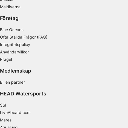
Maldiverna
IAB Special Features:
Använda exakta uppgifter om geografisk
Företag
positionering
Blue Oceans
Identifiera enheter baserat på information
Ofta Ställda Frågor (FAQ)
som aktivt begärs
Integritetspolicy
Behandlingsändamål som inte rör IAB:
Användarvillkor
Nödvändig
Prägel
Prestanda
Medlemskap
Funktionell
Bli en partner
Reklam / marknadsföring
HEAD Watersports
SSI
LiveAboard.com
Mares
Aqualung