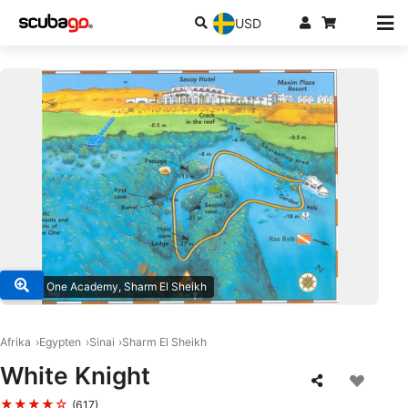
USD
© Dive One Academy, Sharm El Sheikh
Afrika
Egypten
Sinai
Sharm El Sheikh
White Knight
★★★★☆
(617)