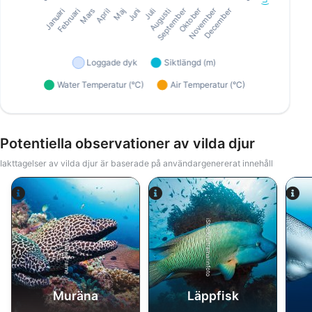
Potentiella observationer av vilda djur
Iakttagelser av vilda djur är baserade på användargenererat innehåll
iStock/ultramarinfoto
Alamy-WaterFrame
Muräna
Läppfisk