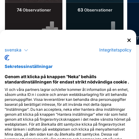
74
63
Observationer
Observationer
J
F
M
A
M
J
J
A
S
O
N
D
J
F
M
A
M
J
J
A
S
O
N
D
J
F
svenska
Integritetspolicy
Visa fler djur
Sekretessinställningar
Dykcenter som serverar denna
Genom att klicka på knappen "Neka" behålls
dykplats
standardinställningen för endast strikt nödvändiga cookie .
Vi och våra partners lagrar och/eller kommer åt information på en enhet,
såsom unika ID:n i cookie och annan webbläsarlagring för att behandla
Camel Dive Club
personuppgifter. Vissa leverantörer kan behandla dina personuppgifter
P.O Box 10, 46619 Sharm El Sheikh,
baserat på berättigat intresse, för att invända mot detta öppna
Egypten
"Inställningar". Du kan acceptera, neka eller hantera dina inställningar
genom att klicka på knappen "Hantera inställningar" eller när som helst
genom att klicka på fingeravtrycksknappen i det nedre vänstra hörnet på
webbplatsen. För att återkalla ditt samtycke klicka på fingeravtrycket
eller länken i sidfoten på webbplatsen och klicka på menyalternativet
Pirates Dive Club
Mina data, på den sidan kan du återkalla ditt samtycke. Dessa val
Falcon Hills Hotel, 46619 South