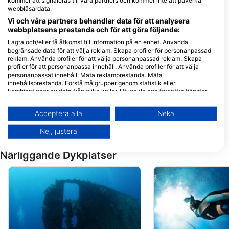
kommer att signaleras till våra partners och kommer inte att påverka
Sinai, Sharm El-Sheikh, Egypten
webbläsardata.
Vi och våra partners behandlar data för att analysera
webbplatsens prestanda och för att göra följande:
Sunshine Divers Mary & Klaus
Lagra och/eller få åtkomst till information på en enhet. Använda
El-Khan Mall no.(10), 46619
begränsade data för att välja reklam. Skapa profiler för personanpassad
Sharm El Sheikh, Egypten
reklam. Använda profiler för att välja personanpassad reklam. Skapa
profiler för att personanpassa innehåll. Använda profiler för att välja
Mr.Diver Red Sea
personanpassat innehåll. Mäta reklamprestanda. Mäta
Hollywood Palma Di Sharm
innehållsprestanda. Förstå målgrupper genom statistik eller
Resort, 46619 Sharm El
kombinationer av data från olika källor. Utveckla och förbättra tjänster.
Sheikh, Egypten
Använda begränsade data för att välja innehåll.
Du hittar mer information om hur Google använder data här:
Acceptera alla
Neka
https://business.safety.google/privacy/
Data kan delas utanför EU och skickas till USA.
Nej, justera
Ditt samtycke och cookie gäller endast denna webbplats/app.
Visa partnerlista (1 IAB-leverantörer)
Närliggande Dykplatser
Vi använder dina uppgifter för följande ändamål:
IAB:s ändamål med behandlingen:
Lagra och/eller få åtkomst till information på
en enhet
Använda begränsade data för att välja