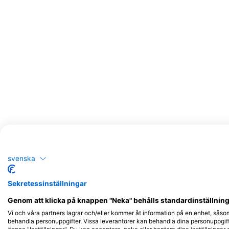
Potentiella observationer av vilda djur
Iakttagelser av vilda djur är baserade på användargenererat innehåll
svenska
Sekretessinställningar
Genom att klicka på knappen "Neka" behålls standardinställninge
Vi och våra partners lagrar och/eller kommer åt information på en enhet, såso
behandla personuppgifter. Vissa leverantörer kan behandla dina personuppgifte