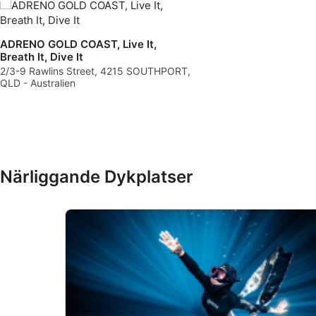
Skapa profiler för att personaliserad innehåll
ADRENO GOLD COAST, Live It,
Använda profiler för att välja personaliserad innehåll
Breath It, Dive It
2/3-9 Rawlins Street, 4215 SOUTHPORT,
Mäta reklamprestanda
QLD - Australien
Mäta innehållsprestanda
Förstå målgrupper genom statistik eller kombinationer av data 
Utveckla och förbättra tjänster
Närliggande Dykplatser
Använda begränsade data för att välja innehåll
IAB Special Features:
Använda exakta uppgifter om geografisk positionering
Identifiera enheter baserat på information som aktivt begärs
Behandlingsändamål som inte rör IAB:
Nödvändig