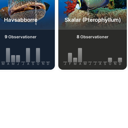
Shutterstock-Henry_and_Laura_Whittaker
Shutterstock-Rich Carey
Havsabborre
Skalar (Pterophyllum)
9
8
Observationer
Observationer
M
A
M
J
J
A
S
O
N
D
J
F
M
A
M
J
J
A
S
O
N
D