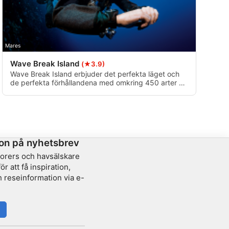
Mares
Wave Break Island
(★3.9)
Wave Break Island erbjuder det perfekta läget och
de perfekta förhållandena med omkring 450 arter av
fiskar att möta! Oavsett om du är en kvalificerad
dykare eller om det är första gången du är i vattnet
garanterar din erfarna guide en professionell, säker
och rolig upplevelse.
on på nyhetsbrev
lorers och havsälskare
r att få inspiration,
 reseinformation via e-