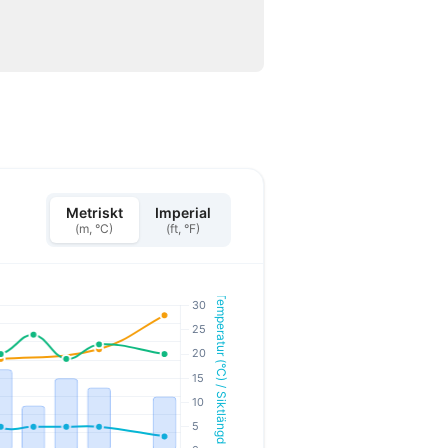
Metriskt
Imperial
(m, °C)
(ft, °F)