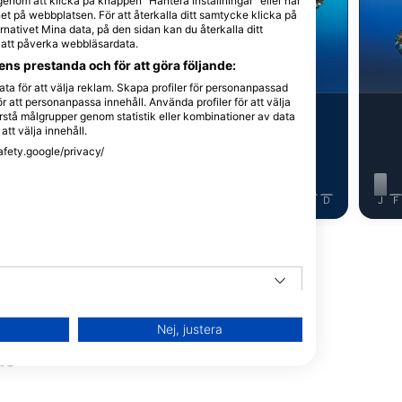
einhard Dirscherl
AdobeStock-Magnus
 genom att klicka på knappen "Hantera inställningar" eller när
t på webbplatsen. För att återkalla ditt samtycke klicka på
nativet Mina data, på den sidan kan du återkalla ditt
e att påverka webbläsardata.
äckfisk
Knölval
ns prestanda och för att göra följande:
ta för att välja reklam. Skapa profiler för personanpassad
r att personanpassa innehåll. Använda profiler för att välja
3
ervationer
Observationer
stå målgrupper genom statistik eller kombinationer av data
att välja innehåll.
afety.google/privacy/
J
J
A
S
O
N
D
J
F
M
A
M
J
J
A
S
O
N
D
J
F
Visa fler djur
Nej, justera
ts