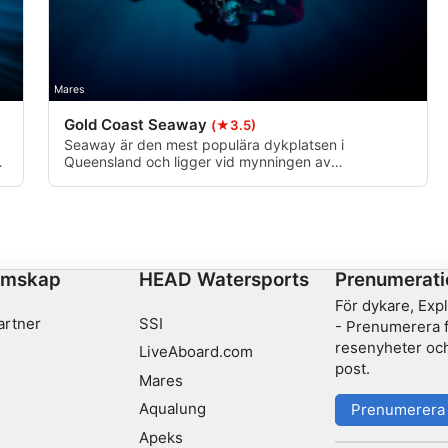
Mares
Gold Coast Seaway
(★3.5)
Seaway är den mest populära dykplatsen i
.
Queensland och ligger vid mynningen av
Nerangfloden i Southport. Det finns flera olika
områden som kan dykas vid The Seaway, där Short
Pipe och Sand Pipe är de mest populära och lättast
tillgängliga.
emskap
HEAD Watersports
Prenumerati
För dykare, Exp
artner
SSI
- Prenumerera fö
resenyheter och
LiveAboard.com
post.
Mares
Aqualung
Prenumerera
Apeks