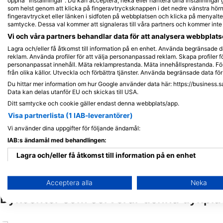
Alamy/R
iStock/Juliosanjuan
öppna "Inställningar". Du kan acceptera, neka eller hantera dina inställningar
som helst genom att klicka på fingeravtrycksknappen i det nedre vänstra hörne
fingeravtrycket eller länken i sidfoten på webbplatsen och klicka på menyalter
samtycke. Dessa val kommer att signaleras till våra partners och kommer int
Örnrocka
Bl
Vi och våra partners behandlar data för att analysera webbplatse
Lagra och/eller få åtkomst till information på en enhet. Använda begränsade da
reklam. Använda profiler för att välja personanpassad reklam. Skapa profiler fö
8
4
Observationer
Obs
personanpassat innehåll. Mäta reklamprestanda. Mäta innehållsprestanda. För
från olika källor. Utveckla och förbättra tjänster. Använda begränsade data för 
Du hittar mer information om hur Google använder data här: https://business.s
Data kan delas utanför EU och skickas till USA.
Ditt samtycke och cookie gäller endast denna webbplats/app.
J
F
M
A
M
J
J
A
S
O
N
D
J
F
M
A
M
Visa partnerlista (1 IAB-leverantörer)
Vi använder dina uppgifter för följande ändamål:
IAB:s ändamål med behandlingen:
Lagra och/eller få åtkomst till information på en enhet
Använda begränsade data för att välja reklam
Acceptera alla
Neka
Dykcenter som serverar denna dykpla
Skapa profiler för personaliserad reklam
Använda profiler för att välja personaliserad reklam