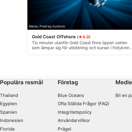
Prestanda
Funktionell
Mares, Predrag Vuckovic
Reklam / marknadsföring
Gold Coast Offshore
(★4.0)
Tio minuter utanför Gold Coast finns öppet vatten
som lämpar sig för utbildning och kurser i fridykning
Bottendjupet är cirka 40 meter.
Populära resmål
Företag
Medl
Thailand
Blue Oceans
Bli en p
Egypten
Ofta Ställda Frågor (FAQ)
Spanien
Integritetspolicy
Indonesien
Användarvillkor
Florida
Prägel