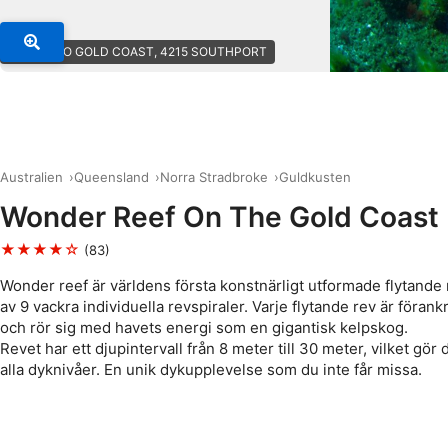
© ADRENO GOLD COAST, 4215 SOUTHPORT
Australien
Queensland
Norra Stradbroke
Guldkusten
Wonder Reef On The Gold Coast
★★★★☆
(83)
Wonder reef är världens första konstnärligt utformade flytande
av 9 vackra individuella revspiraler. Varje flytande rev är förank
och rör sig med havets energi som en gigantisk kelpskog.
Revet har ett djupintervall från 8 meter till 30 meter, vilket gör d
alla dyknivåer. En unik dykupplevelse som du inte får missa.