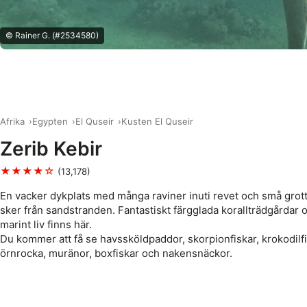
© Rainer G. (#2534580)
Afrika
Egypten
El Quseir
Kusten El Quseir
Zerib Kebir
★★★★☆
(13,178)
En vacker dykplats med många raviner inuti revet och små grot
sker från sandstranden. Fantastiskt färgglada korallträdgårdar o
marint liv finns här.
Du kommer att få se havssköldpaddor, skorpionfiskar, krokodilfis
örnrocka, muränor, boxfiskar och nakensnäckor.