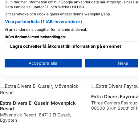
Du hittar mer information om hur Google använder data här: https://business.s
Data kan delas utanför EU och skickas till USA.
Ditt samtycke och cookie gäller endast denna webbplats/app.
J
F
M
A
M
J
J
A
S
O
N
D
J
F
M
A
M
Visa partnerlista (1 IAB-leverantörer)
Vi använder dina uppgifter för följande ändamål:
IAB:s ändamål med behandlingen:
Lagra och/eller få åtkomst till information på en enhet
Använda begränsade data för att välja reklam
Acceptera alla
Neka
Dykcenter som serverar denna dykpla
Skapa profiler för personaliserad reklam
Använda profiler för att välja personaliserad reklam
Extra Divers Fayrouz
Skapa profiler för att personaliserad innehåll
Extra Divers El Quseir, Mövenpick
Three Corners Fayrouz 
00000 3 km South of Po
Resort
Använda profiler för att välja personaliserad innehåll
Egypten
Mövenpick Resort, 84712 El Quseir,
Egypten
Mäta reklamprestanda
Mäta innehållsprestanda