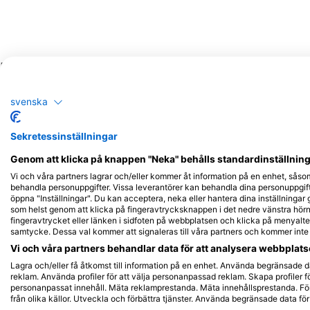
och är inte tillgängligt på plats
Potentiella observationer av vilda djur
Iakttagelser av vilda djur är baserade på användargenererat innehåll
svenska
Sekretessinställningar
Genom att klicka på knappen "Neka" behålls standardinställninge
Alamy-WaterFrame
iStock-Global_Pics
Vi och våra partners lagrar och/eller kommer åt information på en enhet, såso
behandla personuppgifter. Vissa leverantörer kan behandla dina personuppgifte
öppna "Inställningar". Du kan acceptera, neka eller hantera dina inställningar
som helst genom att klicka på fingeravtrycksknappen i det nedre vänstra hörne
fingeravtrycket eller länken i sidfoten på webbplatsen och klicka på menyalter
samtycke. Dessa val kommer att signaleras till våra partners och kommer int
Muräna
Ba
Vi och våra partners behandlar data för att analysera webbplatse
Lagra och/eller få åtkomst till information på en enhet. Använda begränsade da
996
581
Observationer
Ob
reklam. Använda profiler för att välja personanpassad reklam. Skapa profiler fö
personanpassat innehåll. Mäta reklamprestanda. Mäta innehållsprestanda. För
från olika källor. Utveckla och förbättra tjänster. Använda begränsade data för 