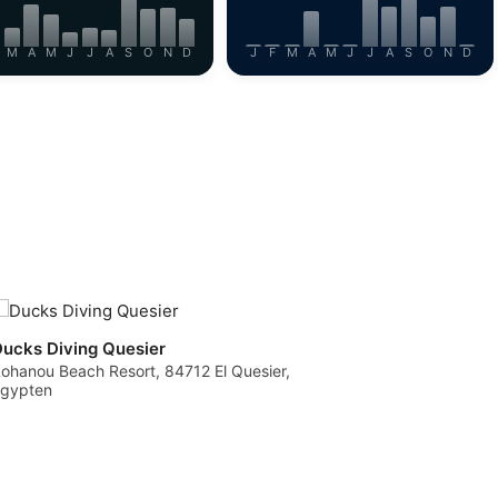
M
A
M
J
J
A
S
O
N
D
J
F
M
A
M
J
J
A
S
O
N
D
ucks Diving Quesier
ohanou Beach Resort, 84712 El Quesier,
gypten