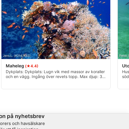
Jens L. (#2147483)
Peter 
Maheleg
Ut
(★4.4)
Dykplats: Dykplats: Lugn vik med massor av koraller
Hus
och en vägg. Ingång över revets topp. Max djup: 30
söd
meter Restid: Restid: Cirka 35 minuter med minibuss
är 
norrut.
sky
kor
on på nyhetsbrev
lorers och havsälskare