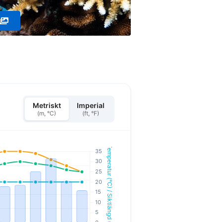
Metriskt
Imperial
(m, °C)
(ft, °F)