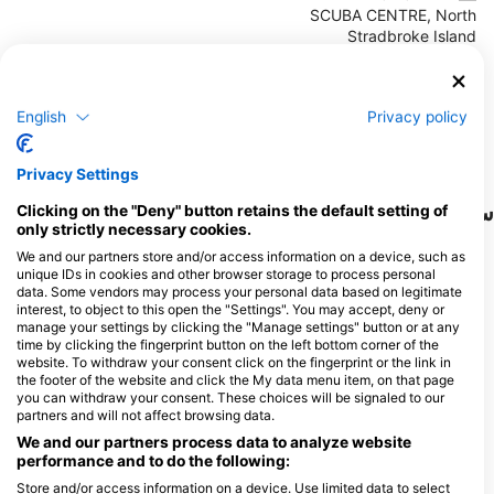
MANTA LODGE AND SCUBA
CENTRE, North Stradbroke
Island
English
Privacy policy
132 Dickson Way, 4183 POINT
LOOKOUT, QLD - استرالیا
Privacy Settings
سایت‌های غواصی نزدیک
Clicking on the "Deny" button retains the default setting of
only strictly necessary cookies.
We and our partners store and/or access information on a device, such as
unique IDs in cookies and other browser storage to process personal
data. Some vendors may process your personal data based on legitimate
interest, to object to this open the "Settings". You may accept, deny or
manage your settings by clicking the "Manage settings" button or at any
time by clicking the fingerprint button on the left bottom corner of the
website. To withdraw your consent click on the fingerprint or the link in
the footer of the website and click the My data menu item, on that page
you can withdraw your consent. These choices will be signaled to our
partners and will not affect browsing data.
We and our partners process data to analyze website
T DIVE CENTRE, 4220 MIAMI
GOLD COAST DIVE CENTRE, 4220 MIAMI
performance and to do the following:
Store and/or access information on a device. Use limited data to select
ine Mile Reef
Cook Island - North Wall
(★4.3)
(★4.3)