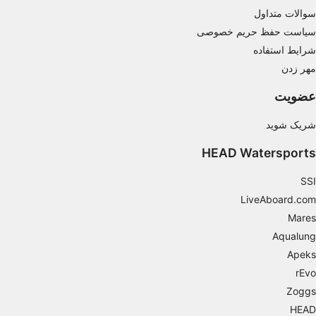
سوالات متداول
Create profiles to personalise content
سیاست حفظ حریم خصوصی
Use profiles to select personalised content
شرایط استفاده
مهر زدن
Measure advertising performance
عضویت
Measure content performance
شریک شوید
Understand audiences through statistics or
combinations of data from different sources
HEAD Watersports
Develop and improve services
SSI
LiveAboard.com
Use limited data to select content
Mares
IAB Special Features:
Aqualung
Use precise geolocation data
Apeks
rEvo
Identify devices based on information
actively requested
Zoggs
HEAD
Non-IAB processing purposes: