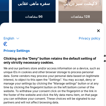
لاکپشت سبز دریایی
سفره ماهی عقابی
96
128
مشاهدات
مشاهدات
English
Privacy policy
F
J
D
N
O
S
A
J
J
M
A
M
F
J
D
N
O
S
A
J
J
M
A
M
F
J
Privacy Settings
مراکز غواصی که از این سایت غواصی پذیرایی
Clicking on the "Deny" button retains the default setting of
می‌کنند
only strictly necessary cookies.
We and our partners store and/or access information on a device, such as
unique IDs in cookies and other browser storage to process personal
data. Some vendors may process your personal data based on legitimate
interest, to object to this open the "Settings". You may accept, deny or
manage your settings by clicking the "Manage settings" button or at any
MANTA LODGE AND SCUBA
time by clicking the fingerprint button on the left bottom corner of the
CENTRE, North Stradbroke
website. To withdraw your consent click on the fingerprint or the link in
Island
the footer of the website and click the My data menu item, on that page
132 Dickson Way, 4183 POINT
you can withdraw your consent. These choices will be signaled to our
LOOKOUT, QLD - استرالیا
BRISBANE DIVE ACADEMY
partners and will not affect browsing data.