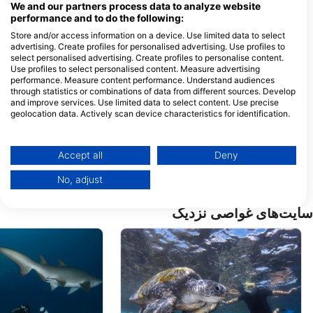
1315 WYNNUM ROAD, 4173
We and our partners process data to analyze website
TINGALPA, QLD - استرالیا
performance and to do the following:
Store and/or access information on a device. Use limited data to select
advertising. Create profiles for personalised advertising. Use profiles to
ADRENO GOLD COAST, Live It, Breath It, Dive It
select personalised advertising. Create profiles to personalise content.
2/3-9 Rawlins Street, 4215
Use profiles to select personalised content. Measure advertising
SOUTHPORT, QLD - استرالیا
performance. Measure content performance. Understand audiences
through statistics or combinations of data from different sources. Develop
and improve services. Use limited data to select content. Use precise
geolocation data. Actively scan device characteristics for identification.
You can find further information on data usage by Google here:
https://business.safety.google/privacy/
Data may be shared outside of the European Union and send to the USA.
Accept all
Deny
Your consent and the cookie policy applies solely to this website/app.
No, adjust
View Partner List (1 IAB Vendors)
We use your data for the following purposes:
سایت‌های غواصی نزدیک
IAB processing purposes:
Store and/or access information on a device
Use limited data to select advertising
Create profiles for personalised advertising