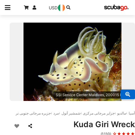
USD
© SSI Service Center Maldives, 200015 Male
آسیا
مالدیو
جزایر مرجانی مرکزی
شمشیر آتول
مرد
جزیره مرجانی جنوبی نر
Kuda Giri Wreck
★★★★☆
(1,110)