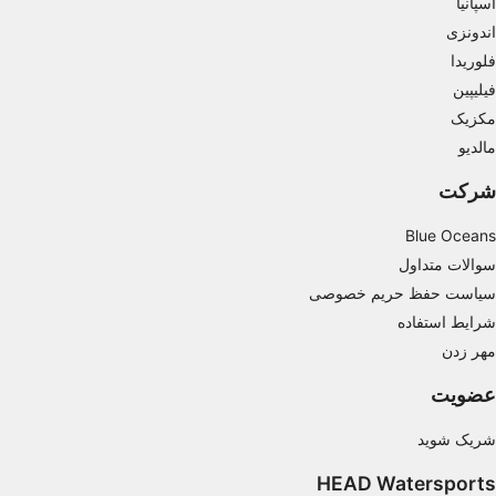
اسپانیا
اندونزی
Measure content performance
فلوریدا
Understand audiences through statistics or
فیلیپین
combinations of data from different sources
مکزیک
Develop and improve services
مالدیو
شرکت
Use limited data to select content
IAB Special Features:
Blue Oceans
Use precise geolocation data
سوالات متداول
سیاست حفظ حریم خصوصی
Identify devices based on information
شرایط استفاده
actively requested
مهر زدن
Non-IAB processing purposes:
عضویت
Necessary
شریک شوید
Performance
HEAD Watersports
Functional