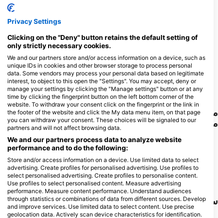
34
58
مشاهدات
مشاهدات
Privacy Settings
Clicking on the "Deny" button retains the default setting of
only strictly necessary cookies.
We and our partners store and/or access information on a device, such as
F
J
D
N
O
S
A
J
J
M
A
M
F
J
D
N
O
S
A
J
J
M
A
M
F
J
unique IDs in cookies and other browser storage to process personal
data. Some vendors may process your personal data based on legitimate
interest, to object to this open the "Settings". You may accept, deny or
نمایش حیوانات بیشتر
manage your settings by clicking the "Manage settings" button or at any
time by clicking the fingerprint button on the left bottom corner of the
website. To withdraw your consent click on the fingerprint or the link in
مراکز غواصی که از این سایت غواصی پذیرایی
the footer of the website and click the My data menu item, on that page
you can withdraw your consent. These choices will be signaled to our
می‌کنند
partners and will not affect browsing data.
We and our partners process data to analyze website
performance and to do the following:
Diverland Embudu
Ocean Warriors
Store and/or access information on a device. Use limited data to select
Diverland, 00000 Embudu Village,
Henveiru Meenaaz, 20006 Male’,
advertising. Create profiles for personalised advertising. Use profiles to
مالدیو
مالدیو
select personalised advertising. Create profiles to personalise content.
Use profiles to select personalised content. Measure advertising
performance. Measure content performance. Understand audiences
سایت‌های غواصی نزدیک
through statistics or combinations of data from different sources. Develop
and improve services. Use limited data to select content. Use precise
geolocation data. Actively scan device characteristics for identification.