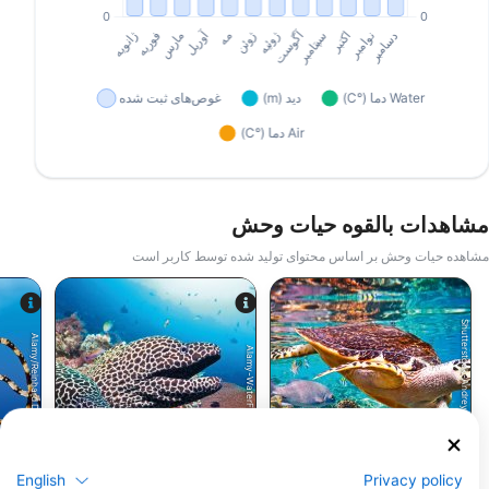
مشاهدات بالقوه حیات وحش
مشاهده حیات وحش بر اساس محتوای تولید شده توسط کاربر است
Shutterstock-Andrey Armyagov
Alamy/Reinhard Dirscherl
Alamy-WaterFrame
لاکپشت پوزه عقابی
مارماهی مورای
English
Privacy policy