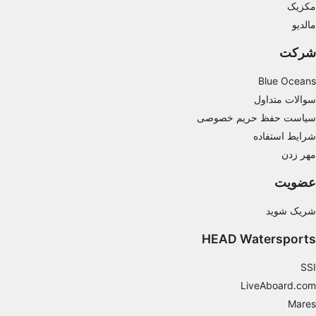
مکزیک
Use profiles to select personalised
مالدیو
advertising
شرکت
Create profiles to personalise content
Blue Oceans
Use profiles to select personalised content
سوالات متداول
Measure advertising performance
سیاست حفظ حریم خصوصی
شرایط استفاده
Measure content performance
مهر زدن
Understand audiences through statistics or
عضویت
combinations of data from different sources
شریک شوید
Develop and improve services
HEAD Watersports
Use limited data to select content
SSI
IAB Special Features:
LiveAboard.com
Use precise geolocation data
Mares