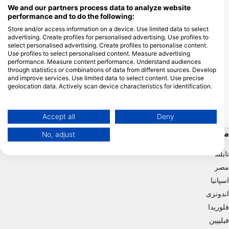
We and our partners process data to analyze website
performance and to do the following:
Store and/or access information on a device. Use limited data to select
advertising. Create profiles for personalised advertising. Use profiles to
select personalised advertising. Create profiles to personalise content.
Aqualung
Mares
Use profiles to select personalised content. Measure advertising
unken Island
Cabakungan
(★4.2)
(★4.6)
performance. Measure content performance. Understand audiences
ام «تاکوت شول» نیز شناخته
به دلیل سنگ های متخلخلش معروف است، در
through statistics or combinations of data from different sources. Develop
‌ای زیبا و زیر آب است که با
سطح، انواع خلیج ها و غارهای آب کم عمق را
and improve services. Use limited data to select content. Use precise
 نرم پوشیده شده است. هم
خواهید دید. در زیر آب، این صخره ها پر از
geolocation data. Actively scan device characteristics for identification.
م برای غواصی شگفت انگیز
مرجان بوده و انواع ماهی های صخره ای در آن
You can find further information on data usage by Google here:
است.
زندگی می کنند.
https://business.safety.google/privacy/
Data may be shared outside of the European Union and send to the USA.
Accept all
Deny
Your consent and the cookie policy applies solely to this website/app.
مقاصد محبوب
No, adjust
View Partner List (1 IAB Vendors)
We use your data for the following purposes:
تایلند
IAB processing purposes:
مصر
Store and/or access information on a device
اسپانیا
اندونزی
Use limited data to select advertising
فلوریدا
فیلیپین
Create profiles for personalised advertising