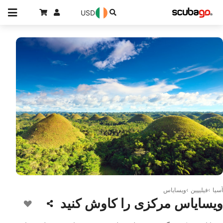
USD
© iStock/GoodOlga
آسیا
فیلیپین
ویسایاس
ویسایاس مرکزی را کاوش کنید