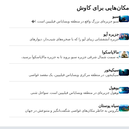
مکان‌هایی برای کاوش
سبو
سبو جزیره‌ای بزرگ واقع در منطقه ویسایاس فیلیپین است. ا�
جزیره آپو
جزیره آتشفشانی زیبای آپو را که با صخره‌های شیب‌دار، دیوارهای
چشمگیر و پرتگاه‌های بی‌پایان پوشیده از مرجان‌های سالم و خیره‌کننده
احاطه شده است، کاوش کنید.
مالاپاسکوا
به سمت شمال شرقی جزیره سبو بروید تا به جزیره مالاپاسکوآ برسید،
که مجموعه وسیعی از غواصی های ماکرو/مک با صخره ها و صخره
های مرجانی را ارائه می دهد.
سیکیخور
سیکیجور، در منطقه مرکزی ویسایاس فیلیپین، یک مقصد غواصی
بوهول
بوهول جزیره‌ای در منطقه ویسایاس فیلیپین است. سواحل شنی
سیاه پوستان
نگروس به خاطر مکان‌های غواصی شگفت‌انگیز و متنوعش در جهان
مشهور است، جایی که غواصان با هر سطح تجربه‌ای می‌توانند برخی از
زیباترین مکان‌های غواصی را پیدا کنند.