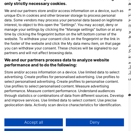
هیجان‌انگیز در لاشه کشتی‌ها و غواصی‌های آرام در ساحل را ارائه
only strictly necessary cookies.
می‌دهد. از جمله نقاط برجسته آن، لاشه کشتی "MV San Juan" در
We and our partners store and/or access information on a device, such as
نزدیکی لیلوآن، سبو است که غواصان را به کاوش در تاریخ جذاب زیر آب
unique IDs in cookies and other browser storage to process personal
خود دعوت می‌کند. برای کسانی که غواصی در ساحل را ترجیح می‌دهند،
data. Some vendors may process your personal data based on legitimate
interest, to object to this open the "Settings". You may accept, deny or
Dauin در Negros Oriental دسترسی آسان به باغ‌های مرجانی پر جنب
manage your settings by clicking the "Manage settings" button or at any
و جوش و موجودات منحصر به فردی مانند ماهی مرکب پر زرق و برق را
time by clicking the fingerprint button on the left bottom corner of the
فراهم می‌کند که برای علاقه‌مندان به عکاسی ماکرو عالی است.
website. To withdraw your consent click on the fingerprint or the link in
the footer of the website and click the My data menu item, on that page
غواصی شبانه در موآلبوآل، سبو، دنیایی متفاوت را آشکار می‌کند، جایی
you can withdraw your consent. These choices will be signaled to our
که جریان معروف ساردین‌ها، حال و هوایی شبانه به خود می‌گیرد و
partners and will not affect browsing data.
شکارچیان بزرگتر را برای تماشای مناظر خیره‌کننده زیر آب جذب
We and our partners process data to analyze website
می‌کند. این منطقه با گزینه‌هایی برای غواصی ساحلی و غواصی روی
performance and to do the following:
آب، همه سلیقه‌ها را برآورده می‌کند و دسترسی آسان به گنجینه‌های زیر
Store and/or access information on a device. Use limited data to select
آب را تضمین می‌کند، چه انعطاف‌پذیری ورودی‌های ساحلی را ترجیح
advertising. Create profiles for personalised advertising. Use profiles to
دهید و چه طیف گسترده‌ای از گشت‌های روی آب.
select personalised advertising. Create profiles to personalise content.
Use profiles to select personalised content. Measure advertising
performance. Measure content performance. Understand audiences
مراکز غوص
through statistics or combinations of data from different sources. Develop
and improve services. Use limited data to select content. Use precise
geolocation data. Actively scan device characteristics for identification.
er
You can find further information on data usage by Google here:
13
bu
https://business.safety.google/privacy/
French Touch Diving Panglao
Atlas Divers Malapascua,
Data may be shared outside of the European Union and send to the USA.
Accept all
Deny
Atlas Divers Philippines, Inc.
Bolod Purok 6, 6340 Panglao
Island, Bohol - فیلیپین
Malapascua Island, Barrio Proper,
Your consent and the cookie policy applies solely to this website/app.