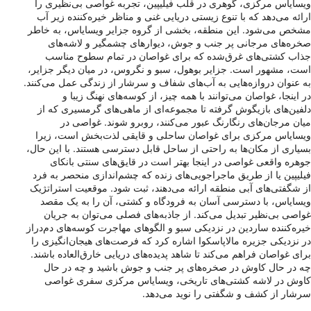
ویسایاس مرکزی، گوهری در قلب فیلیپین، تجربه غواصی بی‌نظیری را
ارائه می‌دهد که با تنوع زیستی دریایی غنی و مناظر خیره‌کننده زیر آب
مشخص می‌شود. این منطقه، بخشی از گروه جزایر ویسایاس، به خاطر
صخره‌های مرجانی پر جنب و جوش، دیوارهای چشمگیر و لاشه‌های
جذاب کشتی‌های غرق‌شده که برای غواصان در تمام سطوح مناسب
است، مشهور است. جزایر بوهول، سبو و نگروس، در میان دیگر جزایر،
به عنوان دروازه‌هایی به آب‌های شفاف و سرشار از زندگی عمل می‌کنند.
در اینجا، غواصان می‌توانند با همه چیز، از کوسه‌های نهنگ زیبا و
دلفین‌های بازیگوش گرفته تا مجموعه‌ای از ماهی‌های گرمسیری که از
میان مرجان‌های رنگارنگ عبور می‌کنند، روبرو شوند. غواصی در
ویسایاس مرکزی برای غواصان ساحلی و قایقی لذت‌بخش است، زیرا
بسیاری از مکان‌ها به راحتی از ساحل قابل دسترسی هستند. با این حال،
جوهره واقعی غواصی در اینجا بهتر است در قایق‌های سنتی بانکای
فیلیپین یا از طریق ماجراجویی‌های زنده که چشم‌اندازی منحصر به فرد
از شگفتی‌های آبی منطقه ارائه می‌دهند، ثبت شود. موقعیت استراتژیک
ویسایاس، با دسترسی آسان به فرودگاه و کشتی، آن را به یک مقصد
غواصی بی‌نظیر تبدیل می‌کند. از جاذبه‌های فصلی می‌توان به جریان
خیره‌کننده ساردین در نزدیکی سبو و الگوهای مهاجرت کوسه‌های دم‌دراز
در نزدیکی جزیره مالاپاسکوا اشاره کرد که فرصت‌های هیجان‌انگیزی را
برای غواصان فراهم می‌کند تا شاهد پدیده‌های دریایی خارق‌العاده باشند.
چه در حال کاوش در صخره‌های پر جنب و جوش باشید و چه در حال
کاوش در لاشه کشتی‌های تاریخی، ویسایاس مرکزی سفری غواصی
سرشار از کشف و شگفتی را نوید می‌دهد.