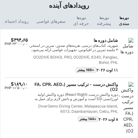
رویدادهای آینده
دوره‌ها
دوره‌ها
دوره‌ها
سفرهای غواصی
رویداد اجتماعی
مبتدی
پیشرفته
حرفه ای
‎$۳۹۴٫۶۵
شامل دوره ها
‎PHP ۲۴٬۰۰۰٫۰۰
شهریه، کتاب‌های درسی، هزینه‌های صدور، تمرین در استخر،
۴ جلسه تمرین در اقیانوس، تجهیزات غواصی ارائه می‌شود،
ناهار
GO2DIVE BOHOL PRO, GO2DIVE, 6340, Panglao,
Bohol, PHL
۱۱ اوت ۲۰۲۶
+169 بیشتر
‎$۱۸۹٫۱۰
واکنش درست - ترکیب مسیر (FA، CPR، AED،
‎PHP ۱۱٬۵۰۰٫۰۰
O2)
دوره واکنش درست (React Right) دوره واکنش اولیه
اورژانسی SSI است و آموزش و دانش لازم برای عمل به
عنوان امدادگر اولیه در فوریت‌های پزشکی را در اختیار شما
DiverGems Diving Center, Malapascua Island,
قرار می‌دهد. در این برنامه غواصی انعطاف‌پذیر، می‌توانید
6013, Daanbantayan, Cebu, PHL
موضوعات مورد نظر خود را انتخاب کنید، از جمله ارزیابی
اولیه، کمک‌های اولیه، احیای قلبی ریوی (CPR) و تکنیک‌های
۸ اوت ۲۰۲۶
+144 بیشتر
تثبیت اولیه. همچنین می‌توانید در مورد نحوه استفاده از
اکسیژن در مواقع اضطراری غواصی و اصول اولیه دفیبریلاتور
خارجی خودکار (AED) بیاموزید. این برنامه با استفاده از
ترکیبی از جلسات آکادمیک و سناریوهای آموزشی عملی،
ابزار و اعتماد به نفس لازم برای واکنش اضطراری را به شما