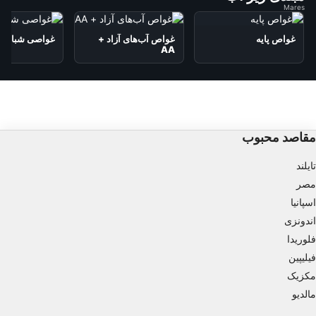
Mares
غواص پایه
غواص آب‌های آزاد +
غواصی شبانه
AA
مقاصد محبوب
تایلند
مصر
اسپانیا
اندونزی
فلوریدا
فیلیپین
مکزیک
مالدیو