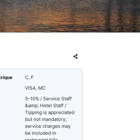
trique
C, F
VISA, MC
5–10% / Service Staff
&amp; Hotel Staff /
Tipping is appreciated
but not mandatory;
service charges may
be included in
restaurant bills.