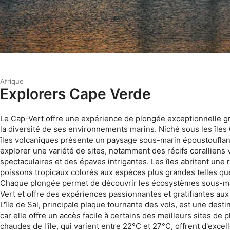
Afrique
Explorers Cape Verde
Le Cap-Vert offre une expérience de plongée exceptionnelle grâ
la diversité de ses environnements marins. Niché sous les îles 
îles volcaniques présente un paysage sous-marin époustouflan
explorer une variété de sites, notamment des récifs coralliens 
spectaculaires et des épaves intrigantes. Les îles abritent une 
poissons tropicaux colorés aux espèces plus grandes telles que
Chaque plongée permet de découvrir les écosystèmes sous-ma
Vert et offre des expériences passionnantes et gratifiantes au
L'île de Sal, principale plaque tournante des vols, est une desti
car elle offre un accès facile à certains des meilleurs sites de
chaudes de l'île, qui varient entre 22°C et 27°C, offrent d'excel