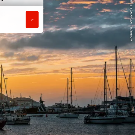
© /Shutterstock-Igor Tichonow