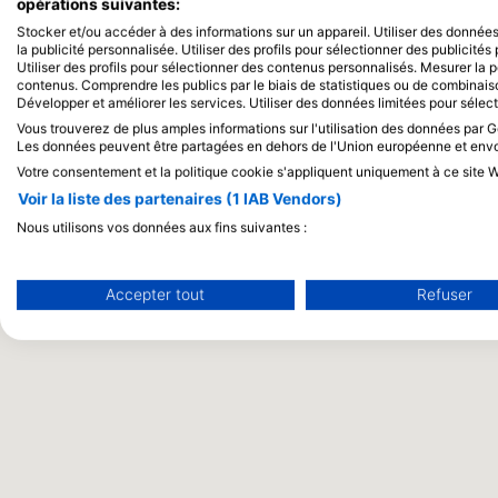
opérations suivantes:
Stocker et/ou accéder à des informations sur un appareil. Utiliser des données 
la publicité personnalisée. Utiliser des profils pour sélectionner des publicité
Utiliser des profils pour sélectionner des contenus personnalisés. Mesurer la
contenus. Comprendre les publics par le biais de statistiques ou de combinai
Développer et améliorer les services. Utiliser des données limitées pour sélec
Vous trouverez de plus amples informations sur l'utilisation des données par Go
Les données peuvent être partagées en dehors de l'Union européenne et env
Votre consentement et la politique cookie s'appliquent uniquement à ce site W
Voir la liste des partenaires (1 IAB Vendors)
Nous utilisons vos données aux fins suivantes :
Objectifs de traitement de l'IAB :
Stocker et/ou accéder à des informations sur un appareil
Accepter tout
Refuser
Utiliser des données limitées pour sélectionner la publicité
Créer des profils pour la publicité personnalisée
Utiliser des profils pour sélectionner des publicités personna
Créer des profils de contenus personnalisés