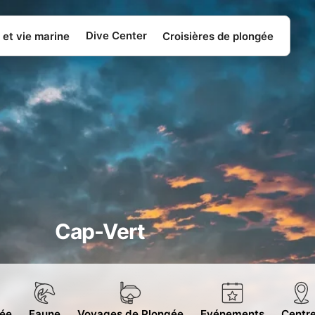
Dive Center
 et vie marine
Croisières de plongée
Cap-Vert
gée
Faune
Voyages de Plongée
Evénements
Centr