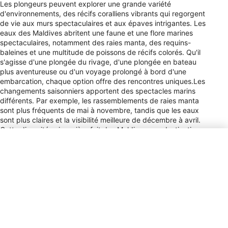
Les plongeurs peuvent explorer une grande variété
d'environnements, des récifs coralliens vibrants qui regorgent
de vie aux murs spectaculaires et aux épaves intrigantes. Les
eaux des Maldives abritent une faune et une flore marines
spectaculaires, notamment des raies manta, des requins-
baleines et une multitude de poissons de récifs colorés. Qu'il
s'agisse d'une plongée du rivage, d'une plongée en bateau
plus aventureuse ou d'un voyage prolongé à bord d'une
embarcation, chaque option offre des rencontres uniques.Les
changements saisonniers apportent des spectacles marins
différents. Par exemple, les rassemblements de raies manta
sont plus fréquents de mai à novembre, tandis que les eaux
sont plus claires et la visibilité meilleure de décembre à avril.
Cette diversité saisonnière fait des Maldives une destination
captivante pour les plongeurs qui recherchent à la fois
l'aventure et la tranquillité sous les vagues.
Type de prise électrique
C, D, G, J, K, L
Paiement
VISA, MC, AMEX, DIS, JCB,
Cir, Plus
Pourboires
0-10% / Restaurant Staff /