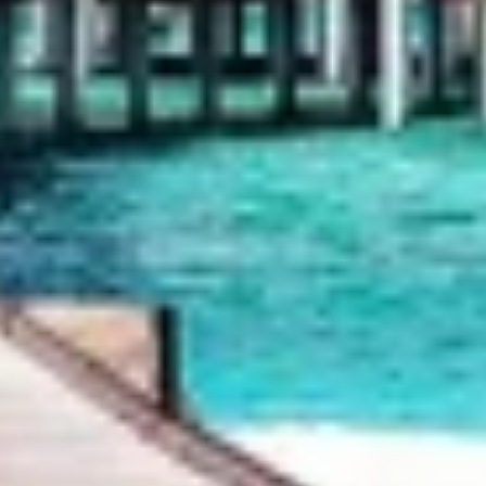
contenus personnalisés
Mesurer la performance des publicités
Mesurer la performance des contenus
Comprendre les publics par le biais de
statistiques ou de combinaisons de données
provenant de différentes sources
Développer et améliorer les services
Utiliser des données limitées pour
sélectionner le contenu
Caractéristiques spéciales de l'IAB :
Utiliser des données de géolocalisation
précises
Identifier les appareils à partir des
informations demandées explicitement
Finalités de traitement non liées à l'IAB :