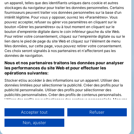
un appareil, telles que des identifiants uniques dans cookie et autres
stockages du navigateur pour traiter les données personnelles. Certains
fournisseurs peuvent traiter vos données personnelles sur la base d'un
intérêt légitime. Pour vous y opposer, ouvrez les «Paramètres». Vous
pouvez accepter, refuser ou gérer vos paramètres en cliquant sur le
bouton «Gérer les paramètres» ou à tout moment en cliquant sur le
bouton d'empreinte digitale dans le coin inférieur gauche du site Web.
Pour retirer votre consentement, cliquez sur l'empreinte digitale ou sur le
lien dans le pied de page du site Web et cliquez sur l'élément de menu
Mes données, sur cette page, vous pouvez retirer votre consentement.
Ces choix seront signalés à nos partenaires et n'affecteront pas les
données de navigation.
Nous et nos partenaires traitons les données pour analyser
les performances du site Web et pour effectuer les
opérations suivantes:
Stocker et/ou accéder à des informations sur un appareil. Utiliser des
données limitées pour sélectionner la publicité. Créer des profils pour la
publicité personnalisée. Utiliser des profils pour sélectionner des
publicités personnalisées. Créer des profils de contenus personnalisés.
Utiliser des profils pour sélectionner des contenus personnalisés. Mesurer
la performance des publicités. Mesurer la performance des contenus.
Comprendre les publics par le biais de statistiques ou de combinaisons de
Accepter tout
Refuser
données provenant de différentes sources. Développer et améliorer les
services. Utiliser des données limitées pour sélectionner le contenu.
Non, ajuster
Vous trouverez de plus amples informations sur l'utilisation des données
par Google ici : https://business.safety.google/privacy/