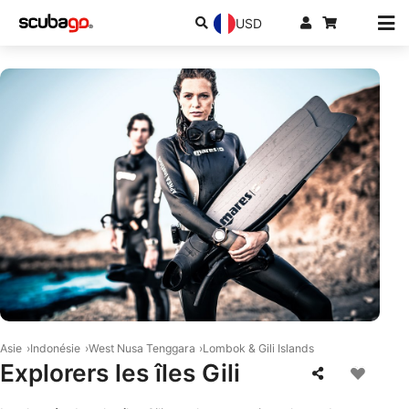
USD
© Mares
Asie
Indonésie
West Nusa Tenggara
Lombok & Gili Islands
Explorers les îles Gili