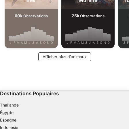
mer
Murène
To
60k
25k
Observations
Observations
J
F
M
A
M
J
J
A
S
O
N
D
J
F
M
A
M
J
J
A
S
O
N
D
J
F
Afficher plus d'animaux
Destinations Populaires
Thaïlande
Égypte
Espagne
Indonésie