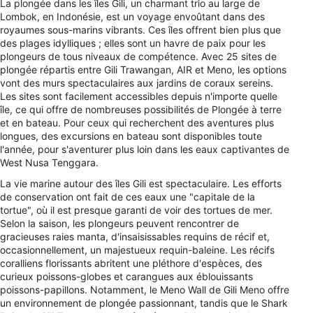
La plongée dans les îles Gili, un charmant trio au large de
Lombok, en Indonésie, est un voyage envoûtant dans des
royaumes sous-marins vibrants. Ces îles offrent bien plus que
des plages idylliques ; elles sont un havre de paix pour les
plongeurs de tous niveaux de compétence. Avec 25 sites de
plongée répartis entre Gili Trawangan, AIR et Meno, les options
vont des murs spectaculaires aux jardins de coraux sereins.
Les sites sont facilement accessibles depuis n'importe quelle
île, ce qui offre de nombreuses possibilités de Plongée à terre
et en bateau. Pour ceux qui recherchent des aventures plus
longues, des excursions en bateau sont disponibles toute
l'année, pour s'aventurer plus loin dans les eaux captivantes de
West Nusa Tenggara.
La vie marine autour des îles Gili est spectaculaire. Les efforts
de conservation ont fait de ces eaux une "capitale de la
tortue", où il est presque garanti de voir des tortues de mer.
Selon la saison, les plongeurs peuvent rencontrer de
gracieuses raies manta, d'insaisissables requins de récif et,
occasionnellement, un majestueux requin-baleine. Les récifs
coralliens florissants abritent une pléthore d'espèces, des
curieux poissons-globes et carangues aux éblouissants
poissons-papillons. Notamment, le Meno Wall de Gili Meno offre
un environnement de plongée passionnant, tandis que le Shark