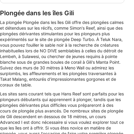
faisait de respirer sous l'eau, le programme SSI
Basic Diver à Oceans 5 Gili Air est l'endroit idéal
pour commencer votre aventure.
Plongée dans les îles Gili
La plongée Plongée dans les îles Gili offre des plongées calmes
et détendues sur les récifs, comme Simon's Reef, ainsi que des
plongées dérivantes stimulantes pour les plongeurs plus
expérimentés sur le site de plongée Deep Turbo. À Teluk Nara,
vous pouvez fouiller le sable noir à la recherche de créatures
inhabituelles lors de NO DIVE semblables à celles du détroit de
Lembeh, à Sulawesi, ou chercher de jeunes requins à pointe
blanche sous de grandes boules de corail à Gili's Manta Point.
Suivez des murs de 30 mètres à Meno Wall ou admirez les
surplombs, les affleurements et les plongées traversantes à
Takat Malang, entourés d'impressionnantes gorgones et de
coraux de table.
Les sites sans courant tels que Hans Reef sont parfaits pour les
plongeurs débutants qui apprennent à plonger, tandis que les
plongées dérivantes plus difficiles vous prépareront à des
cours de plongée plus avancés. De nombreux sites de plongée
de Gili descendent en dessous de 18 mètres, un cours
Advanced I est donc nécessaire si vous voulez explorer tout ce
que les îles ont à offrir. Si vous êtes novice en matière de
plongée, vous aurez l'occasion de faire votre première plongée