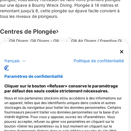
sur une épave à Bounty Wreck Diving. Plongée à 18 mètres et
remontant jusqu'à 8, cette plongée sur épave facile convient à
tous les niveaux de plongeurs.
Centres de Plongée
G
T
Gili Divers, Gili Divers - Gili
Gili Air Divers / Freedive Gili
Trawangan
Air
français
Politique de confidentialité
Jl Raja Gili Trawangan Gili
West Beach Road, Gili Air, NB -
Trawangan, Gili Indah, Pemenang,
Indonesie
Lombok, Nusa Tenggara Bar, 83352
Paramètres de confidentialité
Gili Trawangan, NB - Indonesie
Cliquer sur le bouton «Refuser» conserve le paramétrage
Moana Dive Air
MANTA DIVE GIL
par défaut des seuls cookie strictement nécessaires.
Gili Air, Pemenang, 83352
GILI AIR, Indonesie
Lombok Utara, NB -
Nous et nos partenaires stockons et/ou accédons à des informations sur
Indonesie
un appareil, telles que des identifiants uniques dans cookie et autres
dpm diving Gili
stockages du navigateur pour traiter les données personnelles. Certains
fournisseurs peuvent traiter vos données personnelles sur la base d'un
Gili Trawangan, - Lombok,
Gili Air, 83352 NTB,
NB - Indonesie
Indonesie
intérêt légitime. Pour vous y opposer, ouvrez les «Paramètres». Vous
pouvez accepter, refuser ou gérer vos paramètres en cliquant sur le
bouton «Gérer les paramètres» ou à tout moment en cliquant sur le
DPM Gili Air
Freedive Gili
bouton d'empreinte digitale dans le coin inférieur gauche du site Web.