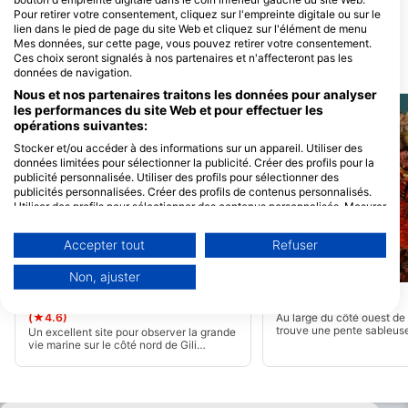
Jalan Pantai, Gili Indah,
Jalan Pantai Gili
Pour retirer votre consentement, cliquez sur l'empreinte digitale ou sur le
83352 Gili Air - Lombok, NB
Trawangan, 83352 G
lien dans le pied de page du site Web et cliquez sur l'élément de menu
- Indonesie
Trawangan, NB -
Indonesie
Mes données, sur cette page, vous pouvez retirer votre consentement.
Ces choix seront signalés à nos partenaires et n'affecteront pas les
Sites de plongée
données de navigation.
Nous et nos partenaires traitons les données pour analyser
les performances du site Web et pour effectuer les
opérations suivantes:
Stocker et/ou accéder à des informations sur un appareil. Utiliser des
données limitées pour sélectionner la publicité. Créer des profils pour la
publicité personnalisée. Utiliser des profils pour sélectionner des
publicités personnalisées. Créer des profils de contenus personnalisés.
Utiliser des profils pour sélectionner des contenus personnalisés. Mesurer
la performance des publicités. Mesurer la performance des contenus.
Comprendre les publics par le biais de statistiques ou de combinaisons de
Accepter tout
Refuser
données provenant de différentes sources. Développer et améliorer les
services. Utiliser des données limitées pour sélectionner le contenu.
MANTA DIVE, Gili Trawangan
MANTA DIVE, Gili Trawangan
Non, ajuster
Vous trouverez de plus amples informations sur l'utilisation des données
par Google ici : https://business.safety.google/privacy/
Shark Point, Gili Trawangan
Gili Air Slope
(★4.4)
Les données peuvent être partagées en dehors de l'Union européenne et
(★4.6)
Au large du côté ouest de G
envoyées aux États-Unis.
trouve une pente sableus
Un excellent site pour observer la grande
ses bombes de corail, son
vie marine sur le côté nord de Gili
Votre consentement et la politique cookie s'appliquent uniquement à ce
sa macro vie marine. Parmi
Trawangan. Un fond sablonneux plat se
site Web/application.
on trouve des bancs de fus
transforme en une série de canyons
vivaneaux. C'est un excell
progressivement plus profonds qui
Voir la liste des partenaires (1 IAB Vendors)
tous les niveaux de plong
s'étendent parallèlement au rivage.