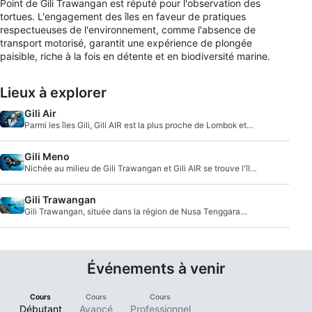
Point de Gili Trawangan est réputé pour l'observation des
tortues. L'engagement des îles en faveur de pratiques
respectueuses de l'environnement, comme l'absence de
transport motorisé, garantit une expérience de plongée
paisible, riche à la fois en détente et en biodiversité marine.
Lieux à explorer
Gili Air
Parmi les îles Gili, Gili AIR est la plus proche de Lombok et
son atmosphère est complètement dif
Gili Meno
Nichée au milieu de Gili Trawangan et Gili AIR se trouve l'île
idyllique de Gili Meno. La plus pet
Gili Trawangan
Gili Trawangan, située dans la région de Nusa Tenggara
Ouest, près de Lombok, est un terrain de j
Événements à venir
Cours
Cours
Cours
Débutant
Avancé
Professionnel