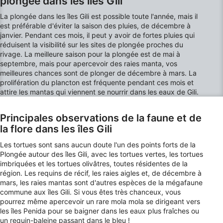
plongée dans les îles Gili
Comprendre les publics par le biais de
La plongée dans les îles Gili est possible toute l'année, mais il
statistiques ou de combinaisons de données
est préférable d'éviter la saison des pluies, de décembre à
provenant de différentes sources
janvier. Pendant ces mois, il peut y avoir de fortes pluies qui
réduisent la visibilité sur les sites de plongée proches du
Développer et améliorer les services
rivage. La meilleure saison pour la plongée est de mai à
septembre, mais pour apercevoir des raies manta, vos
Utiliser des données limitées pour
meilleures chances sont de plonger de décembre à mars. La
sélectionner le contenu
prolifération du plancton est fréquente pendant ces mois et
attire les mantas qui viennent se nourrir dans les eaux de Gili.
Caractéristiques spéciales de l'IAB :
Utiliser des données de géolocalisation
Principales observations de la faune et de
précises
la flore dans les îles Gili
Identifier les appareils à partir des
Les tortues sont sans aucun doute l'un des points forts de la
informations demandées explicitement
Plongée autour des îles Gili, avec les tortues vertes, les tortues
Finalités de traitement non liées à l'IAB :
imbriquées et les tortues olivâtres, toutes résidentes de la
région. Les requins de récif, les raies aigles et, de décembre à
Nécessaire
mars, les raies mantas sont d'autres espèces de la mégafaune
commune aux îles Gili. Si vous êtes très chanceux, vous
Performance
pourrez même apercevoir un rare mola mola se dirigeant vers
les îles Penida pour se baigner dans les eaux plus fraîches ou
Fonctionnel
un requin-baleine passant dans le bleu !