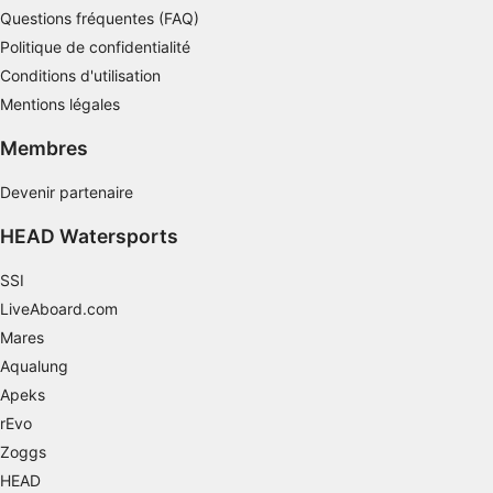
Développer et améliorer les services
Questions fréquentes (FAQ)
Politique de confidentialité
Utiliser des données limitées pour
sélectionner le contenu
Conditions d'utilisation
Mentions légales
Caractéristiques spéciales de l'IAB :
Utiliser des données de géolocalisation
Membres
précises
Devenir partenaire
Identifier les appareils à partir des
informations demandées explicitement
HEAD Watersports
Finalités de traitement non liées à l'IAB :
SSI
Nécessaire
LiveAboard.com
Performance
Mares
Aqualung
Fonctionnel
Apeks
rEvo
La publicité
Zoggs
HEAD