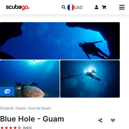
USD
© Scuba Guam, 96913 Tamuning
Océanie
Guam
Sud de Guam
Blue Hole - Guam
★★★★☆
(995)