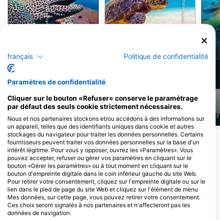
Shutterstock-Shane Myers Photography
Alamy-WaterFrame
Tortue verte de
Murène
mer
français
Politique de confidentialité
86
78
Observations
Observations
Paramètres de confidentialité
Cliquer sur le bouton «Refuser» conserve le paramétrage
par défaut des seuls cookie strictement nécessaires.
J
F
M
A
M
J
J
A
S
O
N
D
J
F
M
A
M
J
J
A
S
O
N
D
J
F
Nous et nos partenaires stockons et/ou accédons à des informations sur
un appareil, telles que des identifiants uniques dans cookie et autres
stockages du navigateur pour traiter les données personnelles. Certains
Afficher plus d'animaux
fournisseurs peuvent traiter vos données personnelles sur la base d'un
intérêt légitime. Pour vous y opposer, ouvrez les «Paramètres». Vous
pouvez accepter, refuser ou gérer vos paramètres en cliquant sur le
bouton «Gérer les paramètres» ou à tout moment en cliquant sur le
Centres de plongée desservant ce site
bouton d'empreinte digitale dans le coin inférieur gauche du site Web.
de plongée
Pour retirer votre consentement, cliquez sur l'empreinte digitale ou sur le
lien dans le pied de page du site Web et cliquez sur l'élément de menu
Mes données, sur cette page, vous pouvez retirer votre consentement.
Ces choix seront signalés à nos partenaires et n'affecteront pas les
Scuba Guam
données de navigation.
167 Marine Corp Dr, 96910