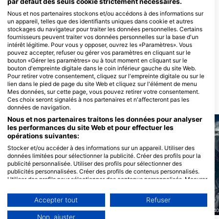
par défaut des seuls cookie strictement nécessaires.
de plongée
Nous et nos partenaires stockons et/ou accédons à des informations sur
un appareil, telles que des identifiants uniques dans cookie et autres
stockages du navigateur pour traiter les données personnelles. Certains
fournisseurs peuvent traiter vos données personnelles sur la base d'un
Lynnhaven Dive Center
intérêt légitime. Pour vous y opposer, ouvrez les «Paramètres». Vous
1413 N Great Neck Road, 23454
Chesapeake Bay Dive &
pouvez accepter, refuser ou gérer vos paramètres en cliquant sur le
Virginia Beach, VA - États-unis
Aquatic Center
bouton «Gérer les paramètres» ou à tout moment en cliquant sur le
1725 Laskin Road, 23454 Virginia
bouton d'empreinte digitale dans le coin inférieur gauche du site Web.
Beach, VA - États-unis
Pour retirer votre consentement, cliquez sur l'empreinte digitale ou sur le
lien dans le pied de page du site Web et cliquez sur l'élément de menu
Mes données, sur cette page, vous pouvez retirer votre consentement.
Ces choix seront signalés à nos partenaires et n'affecteront pas les
SITES DE PLONGÉE À PROXIMITÉ
données de navigation.
Nous et nos partenaires traitons les données pour analyser
les performances du site Web et pour effectuer les
opérations suivantes:
Stocker et/ou accéder à des informations sur un appareil. Utiliser des
données limitées pour sélectionner la publicité. Créer des profils pour la
publicité personnalisée. Utiliser des profils pour sélectionner des
publicités personnalisées. Créer des profils de contenus personnalisés.
Utiliser des profils pour sélectionner des contenus personnalisés. Mesurer
la performance des publicités. Mesurer la performance des contenus.
Comprendre les publics par le biais de statistiques ou de combinaisons de
Accepter tout
Refuser
données provenant de différentes sources. Développer et améliorer les
services. Utiliser des données limitées pour sélectionner le contenu.
Scuba Guam, 96913 Tamuning
Nep2une Scuba Diving, 00840
Non, ajuster