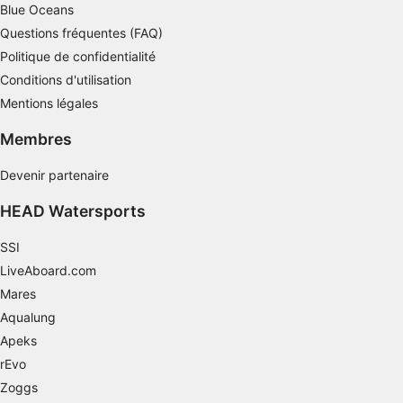
Blue Oceans
Utiliser des profils pour sélectionner des
Questions fréquentes (FAQ)
contenus personnalisés
Politique de confidentialité
Mesurer la performance des publicités
Conditions d'utilisation
Mentions légales
Mesurer la performance des contenus
Membres
Comprendre les publics par le biais de
statistiques ou de combinaisons de données
Devenir partenaire
provenant de différentes sources
HEAD Watersports
Développer et améliorer les services
SSI
Utiliser des données limitées pour
sélectionner le contenu
LiveAboard.com
Mares
Caractéristiques spéciales de l'IAB :
Aqualung
Utiliser des données de géolocalisation
précises
Apeks
rEvo
Identifier les appareils à partir des
Zoggs
informations demandées explicitement