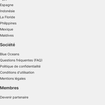
Espagne
Utiliser des profils pour sélectionner des
Indonésie
publicités personnalisées
La Floride
Créer des profils de contenus personnalisés
Philippines
Mexique
Utiliser des profils pour sélectionner des
contenus personnalisés
Maldives
Société
Mesurer la performance des publicités
Mesurer la performance des contenus
Blue Oceans
Questions fréquentes (FAQ)
Comprendre les publics par le biais de
Politique de confidentialité
statistiques ou de combinaisons de données
provenant de différentes sources
Conditions d'utilisation
Mentions légales
Développer et améliorer les services
Membres
Utiliser des données limitées pour
sélectionner le contenu
Devenir partenaire
Caractéristiques spéciales de l'IAB :