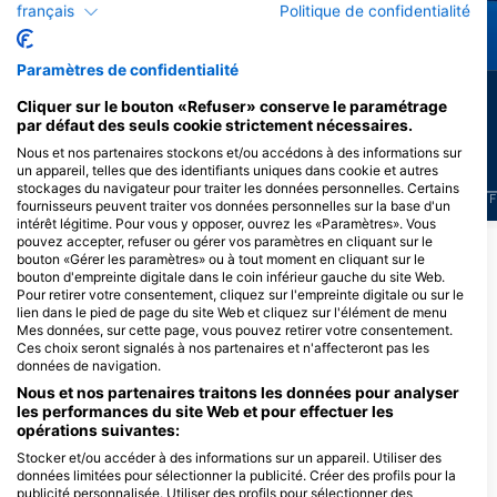
français
Politique de confidentialité
Murène
Poulpe
Paramètres de confidentialité
25
9
Observations
Observations
Cliquer sur le bouton «Refuser» conserve le paramétrage
par défaut des seuls cookie strictement nécessaires.
Nous et nos partenaires stockons et/ou accédons à des informations sur
un appareil, telles que des identifiants uniques dans cookie et autres
stockages du navigateur pour traiter les données personnelles. Certains
J
F
M
A
M
J
J
A
S
O
N
D
J
F
M
A
M
J
J
A
S
O
N
D
J
F
fournisseurs peuvent traiter vos données personnelles sur la base d'un
intérêt légitime. Pour vous y opposer, ouvrez les «Paramètres». Vous
pouvez accepter, refuser ou gérer vos paramètres en cliquant sur le
bouton «Gérer les paramètres» ou à tout moment en cliquant sur le
Centres de plongée desservant ce site
bouton d'empreinte digitale dans le coin inférieur gauche du site Web.
Pour retirer votre consentement, cliquez sur l'empreinte digitale ou sur le
de plongée
lien dans le pied de page du site Web et cliquez sur l'élément de menu
Mes données, sur cette page, vous pouvez retirer votre consentement.
Ces choix seront signalés à nos partenaires et n'affecteront pas les
données de navigation.
TIKI DIVE
Q04 Quai Patrice Martin, 83240
Nous et nos partenaires traitons les données pour analyser
CAVALAIRE SUR MER, France
les performances du site Web et pour effectuer les
opérations suivantes:
Stocker et/ou accéder à des informations sur un appareil. Utiliser des
SITES DE PLONGÉE À PROXIMITÉ
données limitées pour sélectionner la publicité. Créer des profils pour la
publicité personnalisée. Utiliser des profils pour sélectionner des