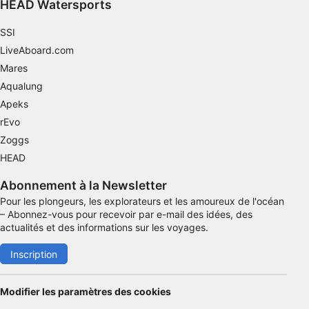
HEAD Watersports
Utiliser des données de géolocalisation
précises
SSI
LiveAboard.com
Identifier les appareils à partir des
informations demandées explicitement
Mares
Aqualung
Finalités de traitement non liées à l'IAB :
Apeks
Nécessaire
rEvo
Performance
Zoggs
HEAD
Fonctionnel
Abonnement à la Newsletter
La publicité
Pour les plongeurs, les explorateurs et les amoureux de l'océan
– Abonnez-vous pour recevoir par e-mail des idées, des
actualités et des informations sur les voyages.
Inscription
Modifier les paramètres des cookies