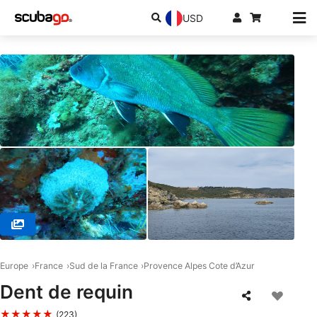
USD
© TIKI DIVE / SAS SEA PROJECT, 83240 CAVALAIRE SUR MER
Europe
France
Sud de la France
Provence Alpes Cote d’Azur
Dent de requin
★★★★★
(223)