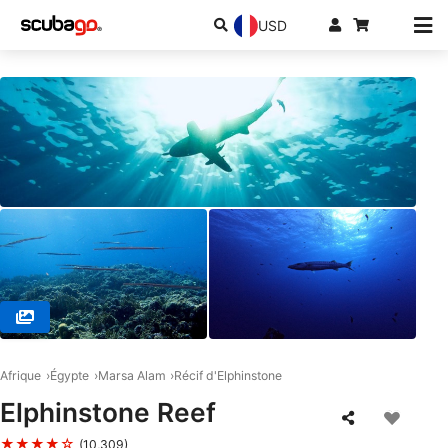
USD
© SSI Service Center Egypt, 84517 Hurghada
Afrique
Égypte
Marsa Alam
Récif d'Elphinstone
Elphinstone Reef
★★★★☆
(10,309)