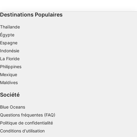
profond du plateau, à 40 m.
peine de faire le voyage
Mesurer la performance des publicités
Destinations Populaires
Mesurer la performance des contenus
Thaïlande
Comprendre les publics par le biais de
Égypte
statistiques ou de combinaisons de données
Espagne
provenant de différentes sources
Indonésie
Développer et améliorer les services
La Floride
Philippines
Utiliser des données limitées pour
sélectionner le contenu
Mexique
Maldives
Caractéristiques spéciales de l'IAB :
Utiliser des données de géolocalisation
Société
précises
Blue Oceans
Identifier les appareils à partir des
Questions fréquentes (FAQ)
informations demandées explicitement
Politique de confidentialité
Finalités de traitement non liées à l'IAB :
Conditions d'utilisation
Nécessaire