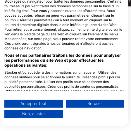
J
F
M
A
M
J
J
A
S
O
N
D
J
F
M
A
M
J
J
A
S
O
N
D
J
F
stockages du navigateur pour traiter les données personnelles. Certains
fournisseurs peuvent traiter vos données personnelles sur la base d'un
intérêt légitime. Pour vous y opposer, ouvrez les «Paramètres». Vous
Afficher plus d'animaux
pouvez accepter, refuser ou gérer vos paramètres en cliquant sur le
bouton «Gérer les paramètres» ou à tout moment en cliquant sur le
bouton d'empreinte digitale dans le coin inférieur gauche du site Web.
Pour retirer votre consentement, cliquez sur l'empreinte digitale ou sur le
Centres de plongée desservant ce site
lien dans le pied de page du site Web et cliquez sur l'élément de menu
de plongée
Mes données, sur cette page, vous pouvez retirer votre consentement.
Ces choix seront signalés à nos partenaires et n'affecteront pas les
données de navigation.
Nous et nos partenaires traitons les données pour analyser
Extra Divers Fayrouz
les performances du site Web et pour effectuer les
Three Corners Fayrouz Plaza
Extra Divers El Quseir,
opérations suivantes:
Resort, 00000 3 km South of Port
Mövenpick Resort
Ghalib, Egypte
Mövenpick Resort, 84712 El Quseir,
Stocker et/ou accéder à des informations sur un appareil. Utiliser des
Egypte
données limitées pour sélectionner la publicité. Créer des profils pour la
publicité personnalisée. Utiliser des profils pour sélectionner des
publicités personnalisées. Créer des profils de contenus personnalisés.
Utiliser des profils pour sélectionner des contenus personnalisés. Mesurer
Diving.DE Abu Dabab
la performance des publicités. Mesurer la performance des contenus.
30 km South of Marsa Alam
Concorde Moreen 
Comprendre les publics par le biais de statistiques ou de combinaisons de
Airport, 00000 Marsa Alam,
Hotel Marsa Alam, 
Accepter tout
Refuser
données provenant de différentes sources. Développer et améliorer les
Egypte
Marsa Alam, Egypte
services. Utiliser des données limitées pour sélectionner le contenu.
Werner Lau
Extra Divers Eq
Non, ajuster
Vous trouverez de plus amples informations sur l'utilisation des données
The Oasis Dive Resort, El
Three Corners Equi
par Google ici : https://business.safety.google/privacy/
Quseir Road, KM 20,
26694 Marsa Alam,
Les données peuvent être partagées en dehors de l'Union européenne et
1920210 Marsa Alam, Red
Egypte
envoyées aux États-Unis.
Sea, Egypte