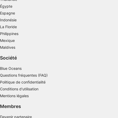
Voir la liste des partenaires (1 IAB Vendors)
Égypte
Nous utilisons vos données aux fins suivantes :
Espagne
Objectifs de traitement de l'IAB :
Indonésie
Stocker et/ou accéder à des informations sur
La Floride
un appareil
Philippines
Mexique
Utiliser des données limitées pour
sélectionner la publicité
Maldives
Créer des profils pour la publicité
Société
personnalisée
Blue Oceans
Utiliser des profils pour sélectionner des
Questions fréquentes (FAQ)
publicités personnalisées
Politique de confidentialité
Créer des profils de contenus personnalisés
Conditions d'utilisation
Mentions légales
Utiliser des profils pour sélectionner des
contenus personnalisés
Membres
Mesurer la performance des publicités
Devenir partenaire