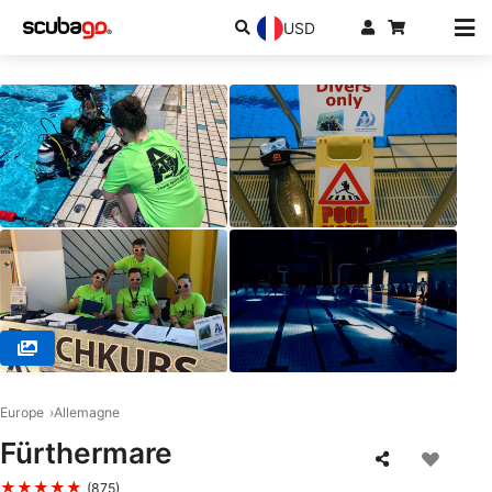
USD
© TSA -Tauch Sport Akademie, 90762 Fürth
Europe
Allemagne
Fürthermare
★★★★★
(875)