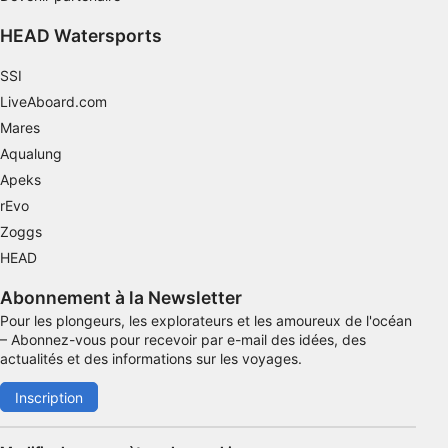
Mesurer la performance des contenus
HEAD Watersports
Comprendre les publics par le biais de
SSI
statistiques ou de combinaisons de données
provenant de différentes sources
LiveAboard.com
Mares
Développer et améliorer les services
Aqualung
Utiliser des données limitées pour
Apeks
sélectionner le contenu
rEvo
Caractéristiques spéciales de l'IAB :
Zoggs
HEAD
Utiliser des données de géolocalisation
précises
Abonnement à la Newsletter
Identifier les appareils à partir des
Pour les plongeurs, les explorateurs et les amoureux de l'océan
informations demandées explicitement
– Abonnez-vous pour recevoir par e-mail des idées, des
actualités et des informations sur les voyages.
Finalités de traitement non liées à l'IAB :
Inscription
Nécessaire
Performance