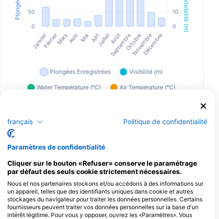
français
Politique de confidentialité
Centres de plongée desservant ce site
de plongée
Paramètres de confidentialité
Cliquer sur le bouton «Refuser» conserve le paramétrage
TSA-Tauch Sport Akademie
par défaut des seuls cookie strictement nécessaires.
Tannenstraße 1, 90762 Fürth,
Nous et nos partenaires stockons et/ou accédons à des informations sur
Allemagne
un appareil, telles que des identifiants uniques dans cookie et autres
stockages du navigateur pour traiter les données personnelles. Certains
fournisseurs peuvent traiter vos données personnelles sur la base d'un
intérêt légitime. Pour vous y opposer, ouvrez les «Paramètres». Vous
SITES DE PLONGÉE À PROXIMITÉ