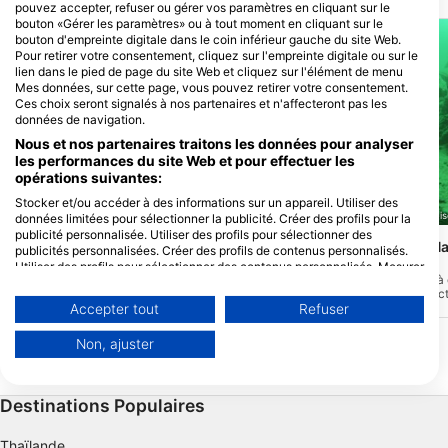
pouvez accepter, refuser ou gérer vos paramètres en cliquant sur le
bouton «Gérer les paramètres» ou à tout moment en cliquant sur le
bouton d'empreinte digitale dans le coin inférieur gauche du site Web.
Pour retirer votre consentement, cliquez sur l'empreinte digitale ou sur le
lien dans le pied de page du site Web et cliquez sur l'élément de menu
Mes données, sur cette page, vous pouvez retirer votre consentement.
Ces choix seront signalés à nos partenaires et n'affecteront pas les
données de navigation.
Nous et nos partenaires traitons les données pour analyser
les performances du site Web et pour effectuer les
opérations suivantes:
Stocker et/ou accéder à des informations sur un appareil. Utiliser des
Giovanni Demmel, 85290 Geisenfeld-Zell
Giovanni Demmel, 85290 Geise
données limitées pour sélectionner la publicité. Créer des profils pour la
publicité personnalisée. Utiliser des profils pour sélectionner des
Walchensee, Einsiedlbucht
Walchensee, Am Ha
publicités personnalisées. Créer des profils de contenus personnalisés.
Käfer)
(★3.3)
(★3.6)
Utiliser des profils pour sélectionner des contenus personnalisés. Mesurer
Vous êtes-vous déjà demandé ce que
Sur la rive sud du lac, 
la performance des publicités. Mesurer la performance des contenus.
cela ferait de travailler sur votre
après le péage en direc
Comprendre les publics par le biais de statistiques ou de combinaisons de
ordinateur sous l'eau ? Ce site est équipé
vous trouverez l'entrée
Accepter tout
Refuser
données provenant de différentes sources. Développer et améliorer les
d'une table de travail complète parmi
grand parking. A 10 m d
services. Utiliser des données limitées pour sélectionner le contenu.
d'autres débris tels que des épaves plus
vous trouverez l'épave 
Non, ajuster
petites et d'autres déchets. L'accès est
gauche, devant et derri
Vous trouverez de plus amples informations sur l'utilisation des données
facile par une passerelle, la profondeur
des rochers.
par Google ici : https://business.safety.google/privacy/
peut atteindre 20 m maximum.
Les données peuvent être partagées en dehors de l'Union européenne et
envoyées aux États-Unis.
Destinations Populaires
Votre consentement et la politique cookie s'appliquent uniquement à ce
site Web/application.
Thaïlande