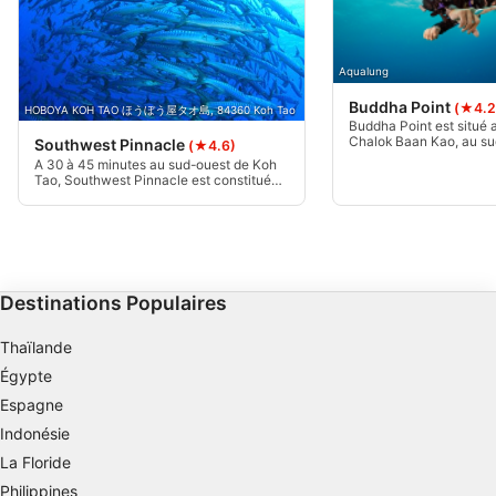
Objectifs de traitement de l'IAB :
Stocker et/ou accéder à des informations sur
un appareil
Aqualung
Utiliser des données limitées pour
Buddha Point
(★4.2
HOBOYA KOH TAO ほうぼう屋タオ島, 84360 Koh Tao
sélectionner la publicité
Buddha Point est situé 
Chalok Baan Kao, au su
Southwest Pinnacle
(★4.6)
site est un joyau cach
Créer des profils pour la publicité
A 30 à 45 minutes au sud-ouest de Koh
sous le nom de Hin Taa 
Tao, Southwest Pinnacle est constitué
personnalisée
Buddah. Ce site de plon
de pinacles sous-marins de 30 à 5 m de
un récif peu profond sit
profondeur. Habituellement, deux lignes
baie, près de la plage de
d'achat sont présentes pour permettre
Utiliser des profils pour sélectionner des
aux bateaux de s'amarrer. Le fond de
publicités personnalisées
l'océan est sablonneux, avec de gros
rochers sur le côté sud.
Créer des profils de contenus personnalisés
Destinations Populaires
Utiliser des profils pour sélectionner des
Thaïlande
contenus personnalisés
Égypte
Mesurer la performance des publicités
Espagne
Indonésie
Mesurer la performance des contenus
La Floride
Philippines
Comprendre les publics par le biais de