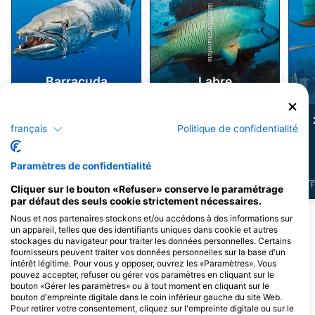
iStock/ultramarinfoto
iStock-Global_Pics
Barracuda
Labre
101
51
Observations
Observations
français
Politique de confidentialité
Paramètres de confidentialité
J
F
M
A
M
J
J
A
S
O
N
D
J
F
M
A
M
J
J
A
S
O
N
D
J
F
Cliquer sur le bouton «Refuser» conserve le paramétrage
par défaut des seuls cookie strictement nécessaires.
Nous et nos partenaires stockons et/ou accédons à des informations sur
Afficher plus d'animaux
un appareil, telles que des identifiants uniques dans cookie et autres
stockages du navigateur pour traiter les données personnelles. Certains
fournisseurs peuvent traiter vos données personnelles sur la base d'un
Centres de plongée desservant ce site
intérêt légitime. Pour vous y opposer, ouvrez les «Paramètres». Vous
de plongée
pouvez accepter, refuser ou gérer vos paramètres en cliquant sur le
bouton «Gérer les paramètres» ou à tout moment en cliquant sur le
bouton d'empreinte digitale dans le coin inférieur gauche du site Web.
Pour retirer votre consentement, cliquez sur l'empreinte digitale ou sur le