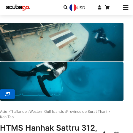
USD
© Koh Tao Divers, 84360 Koh Tao
Asie
Thaïlande
Western Gulf Islands
Province de Surat Thani
Koh Tao
HTMS Hanhak Sattru 312,