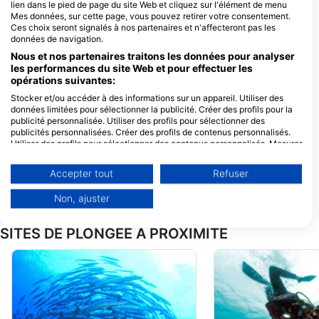
Koh Tao Scuba Club
Crystal Dive
lien dans le pied de page du site Web et cliquez sur l'élément de menu
Mes données, sur cette page, vous pouvez retirer votre consentement.
8/21 Moo 2, 84360 Koh Tao, Surat
7/1 Moo 2, Koh Tao, 84360 Koh
Thani, Thailande
Tao, Thailande
Ces choix seront signalés à nos partenaires et n'affecteront pas les
données de navigation.
Nous et nos partenaires traitons les données pour analyser
les performances du site Web et pour effectuer les
Echo Divers
Seashell Divers
opérations suivantes:
25/11 Moo 2, Koh Tao,
9 Sairee Beach, 1, 
84360 Koh Phangan,
Ko Tao, 84360 Koh
Stocker et/ou accéder à des informations sur un appareil. Utiliser des
Thailande
Phangan, Surat Tha
données limitées pour sélectionner la publicité. Créer des profils pour la
Thailande
Finsanity
Chalok Reef Div
publicité personnalisée. Utiliser des profils pour sélectionner des
9/27 Moo 2, 84360 Koh Tao,
11/50 Moo3, 84360
publicités personnalisées. Créer des profils de contenus personnalisés.
Thailande
Tao, Thailande
Utiliser des profils pour sélectionner des contenus personnalisés. Mesurer
la performance des publicités. Mesurer la performance des contenus.
Comprendre les publics par le biais de statistiques ou de combinaisons de
The Coral Tribe
Abyssal Deep Di
Accepter tout
Refuser
données provenant de différentes sources. Développer et améliorer les
7/1 Moo 2, Koh Tao, 84360
25/111 MOO 2, KOH
services. Utiliser des données limitées pour sélectionner le contenu.
Koh Phangan, Surat Thani,
84360 SURAT THAN
Non, ajuster
Thailande
Thailande
Vous trouverez de plus amples informations sur l'utilisation des données
par Google ici : https://business.safety.google/privacy/
Les données peuvent être partagées en dehors de l'Union européenne et
SITES DE PLONGÉE À PROXIMITÉ
envoyées aux États-Unis.
Votre consentement et la politique cookie s'appliquent uniquement à ce
site Web/application.
Voir la liste des partenaires (1 IAB Vendors)
Nous utilisons vos données aux fins suivantes :