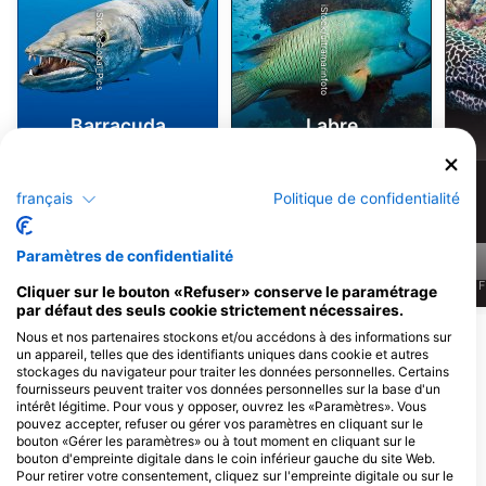
iStock/ultramarinfoto
iStock-Global_Pics
Barracuda
Labre
384
122
Observations
Observations
français
Politique de confidentialité
Paramètres de confidentialité
J
F
M
A
M
J
J
A
S
O
N
D
J
F
M
A
M
J
J
A
S
O
N
D
J
F
Cliquer sur le bouton «Refuser» conserve le paramétrage
par défaut des seuls cookie strictement nécessaires.
Nous et nos partenaires stockons et/ou accédons à des informations sur
Afficher plus d'animaux
un appareil, telles que des identifiants uniques dans cookie et autres
stockages du navigateur pour traiter les données personnelles. Certains
fournisseurs peuvent traiter vos données personnelles sur la base d'un
Centres de plongée desservant ce site
intérêt légitime. Pour vous y opposer, ouvrez les «Paramètres». Vous
de plongée
pouvez accepter, refuser ou gérer vos paramètres en cliquant sur le
bouton «Gérer les paramètres» ou à tout moment en cliquant sur le
bouton d'empreinte digitale dans le coin inférieur gauche du site Web.
Pour retirer votre consentement, cliquez sur l'empreinte digitale ou sur le