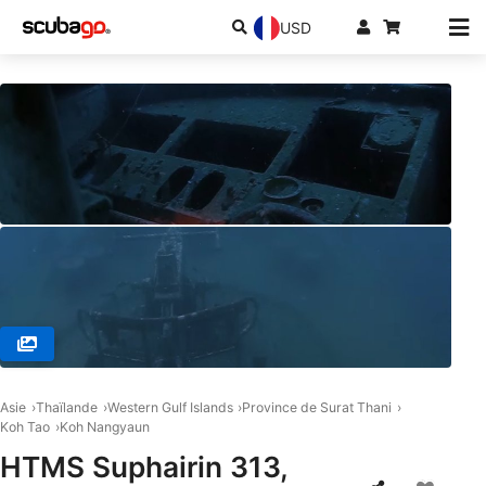
USD
© Fedor Z. (#3558131)
Asie
Thaïlande
Western Gulf Islands
Province de Surat Thani
Koh Tao
Koh Nangyaun
HTMS Suphairin 313,