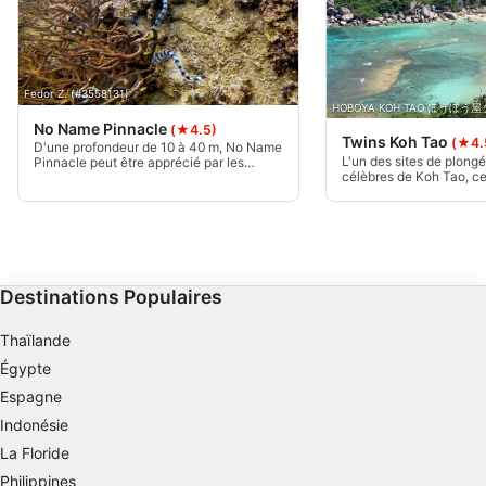
Objectifs de traitement de l'IAB :
Stocker et/ou accéder à des informations sur
un appareil
Utiliser des données limitées pour
Fedor Z. (#3558131)
HOBOYA KOH TAO ほうぼう屋タオ
sélectionner la publicité
No Name Pinnacle
(★4.5)
Twins Koh Tao
(★4.
D'une profondeur de 10 à 40 m, No Name
Créer des profils pour la publicité
L'un des sites de plongé
Pinnacle peut être apprécié par les
célèbres de Koh Tao, ce
plongeurs débutants, mais seuls ceux qui
personnalisée
quelque chose pour ch
ont une formation en plongée profonde
d'expérience. D'une pro
tireront le meilleur parti de ce site.
mètres, Twins est situé 
Utiliser des profils pour sélectionner des
pittoresque Koh Nanguan
publicités personnalisées
préféré des étudiants e
amateurs.
Créer des profils de contenus personnalisés
Destinations Populaires
Utiliser des profils pour sélectionner des
Thaïlande
contenus personnalisés
Égypte
Mesurer la performance des publicités
Espagne
Indonésie
Mesurer la performance des contenus
La Floride
Philippines
Comprendre les publics par le biais de