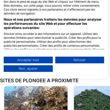
Koh Tao Scuba Club
Crystal Dive
lien dans le pied de page du site Web et cliquez sur l'élément de menu
Mes données, sur cette page, vous pouvez retirer votre consentement.
8/21 Moo 2, 84360 Koh Tao, Surat
7/1 Moo 2, Koh Tao, 84360 Koh
Thani, Thailande
Tao, Thailande
Ces choix seront signalés à nos partenaires et n'affecteront pas les
données de navigation.
Nous et nos partenaires traitons les données pour analyser
les performances du site Web et pour effectuer les
Onyx Divers Koh Tao
Seashell Divers
opérations suivantes:
1/24 Moo 1, Koh Tao, 84360
9 Sairee Beach, 1, 
Koh Phangan, Surat Thani,
Ko Tao, 84360 Koh
Stocker et/ou accéder à des informations sur un appareil. Utiliser des
Thailande
Phangan, Surat Tha
données limitées pour sélectionner la publicité. Créer des profils pour la
Thailande
Echo Divers
Chalok Reef Div
publicité personnalisée. Utiliser des profils pour sélectionner des
25/11 Moo 2, Koh Tao,
11/50 Moo3, 84360
publicités personnalisées. Créer des profils de contenus personnalisés.
84360 Koh Phangan,
Tao, Thailande
Utiliser des profils pour sélectionner des contenus personnalisés. Mesurer
Thailande
la performance des publicités. Mesurer la performance des contenus.
Comprendre les publics par le biais de statistiques ou de combinaisons de
The Coral Tribe
Happydive.net
Accepter tout
Refuser
données provenant de différentes sources. Développer et améliorer les
7/1 Moo 2, Koh Tao, 84360
7/54 Moo 6 Soi Kha
services. Utiliser des données limitées pour sélectionner le contenu.
Koh Phangan, Surat Thani,
Tabaek 13, 20180
Non, ajuster
Thailande
Chonburi, Thailand
Vous trouverez de plus amples informations sur l'utilisation des données
par Google ici : https://business.safety.google/privacy/
Les données peuvent être partagées en dehors de l'Union européenne et
SITES DE PLONGÉE À PROXIMITÉ
envoyées aux États-Unis.
Votre consentement et la politique cookie s'appliquent uniquement à ce
site Web/application.
Voir la liste des partenaires (1 IAB Vendors)
Nous utilisons vos données aux fins suivantes :