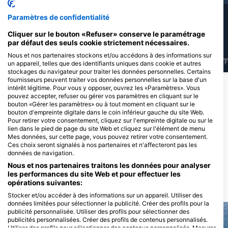
8
29
Observations
Observations
Paramètres de confidentialité
Cliquer sur le bouton «Refuser» conserve le paramétrage
par défaut des seuls cookie strictement nécessaires.
Nous et nos partenaires stockons et/ou accédons à des informations sur
J
F
M
A
M
J
J
A
S
O
N
D
J
F
M
A
M
J
J
A
S
O
N
D
J
F
un appareil, telles que des identifiants uniques dans cookie et autres
stockages du navigateur pour traiter les données personnelles. Certains
fournisseurs peuvent traiter vos données personnelles sur la base d'un
intérêt légitime. Pour vous y opposer, ouvrez les «Paramètres». Vous
Centres de plongée desservant ce site
pouvez accepter, refuser ou gérer vos paramètres en cliquant sur le
bouton «Gérer les paramètres» ou à tout moment en cliquant sur le
de plongée
bouton d'empreinte digitale dans le coin inférieur gauche du site Web.
Pour retirer votre consentement, cliquez sur l'empreinte digitale ou sur le
lien dans le pied de page du site Web et cliquez sur l'élément de menu
Mes données, sur cette page, vous pouvez retirer votre consentement.
Chania Diving Center
Salty Descents
Ces choix seront signalés à nos partenaires et n'affecteront pas les
Agiou Onoufriou 12, 73100 Chania,
OLD NATIONAL ROAD RETHIMNO-
données de navigation.
Grece
CHANIA, 73003 CHANIA, Grece
Nous et nos partenaires traitons les données pour analyser
les performances du site Web et pour effectuer les
opérations suivantes:
SITES DE PLONGÉE À PROXIMITÉ
Stocker et/ou accéder à des informations sur un appareil. Utiliser des
données limitées pour sélectionner la publicité. Créer des profils pour la
publicité personnalisée. Utiliser des profils pour sélectionner des
publicités personnalisées. Créer des profils de contenus personnalisés.
Utiliser des profils pour sélectionner des contenus personnalisés. Mesurer