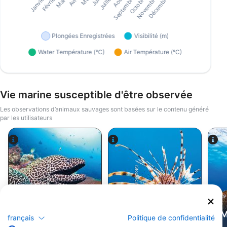
Vie marine susceptible d'être observée
Les observations d’animaux sauvages sont basées sur le contenu généré
par les utilisateurs
Alamy-WaterFrame
iStock/cinoby
Murène
Pterois
M
français
Politique de confidentialité