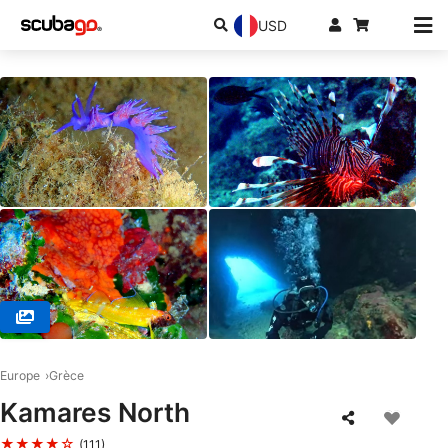
USD
© Chania Diving Center, 73100 Chania
Europe
Grèce
Kamares North
★★★★☆
(111)