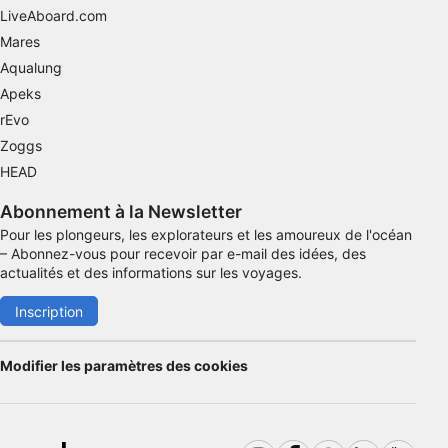
précises
LiveAboard.com
Mares
Identifier les appareils à partir des
informations demandées explicitement
Aqualung
Apeks
Finalités de traitement non liées à l'IAB :
rEvo
Nécessaire
Zoggs
HEAD
Performance
Abonnement à la Newsletter
Fonctionnel
Pour les plongeurs, les explorateurs et les amoureux de l'océan
– Abonnez-vous pour recevoir par e-mail des idées, des
La publicité
actualités et des informations sur les voyages.
Inscription
Modifier les paramètres des cookies