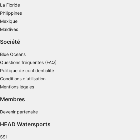
Utiliser des profils pour sélectionner des
La Floride
publicités personnalisées
Philippines
Créer des profils de contenus personnalisés
Mexique
Maldives
Utiliser des profils pour sélectionner des
contenus personnalisés
Société
Mesurer la performance des publicités
Blue Oceans
Questions fréquentes (FAQ)
Mesurer la performance des contenus
Politique de confidentialité
Comprendre les publics par le biais de
Conditions d'utilisation
statistiques ou de combinaisons de données
provenant de différentes sources
Mentions légales
Membres
Développer et améliorer les services
Devenir partenaire
Utiliser des données limitées pour
sélectionner le contenu
HEAD Watersports
Caractéristiques spéciales de l'IAB :
SSI
Utiliser des données de géolocalisation