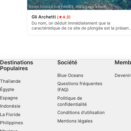
SHARK SCUOLA SUB FIRENZE, 50012 Bagno a Ripoli
Gli Archetti
(★4.3)
Du nom, on déduit immédiatement que la
caractéristique de ce site de plongée est la présen
de deux belles arches naturelles placées sur 5 et 12
mètres. Un circuit pour les avancés et les débutants
avec un mur qui descend jusqu'à 15 mètres. En
continuant sur les posidonies, tu descends lenteme
sur 30 mètres.
Destinations
Société
Memb
Populaires
Blue Oceans
Devenir
Thaïlande
Questions fréquentes
Égypte
(FAQ)
Espagne
Politique de
confidentialité
Indonésie
Conditions d'utilisation
La Floride
Mentions légales
Philippines