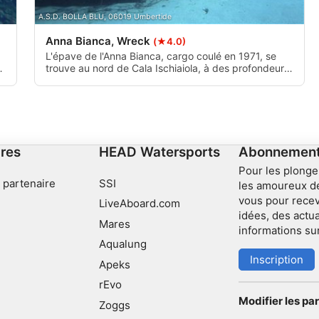
A.S.D. BOLLA BLU, 06019 Umbertide
Anna Bianca, Wreck
(★4.0)
L'épave de l'Anna Bianca, cargo coulé en 1971, se
ce
trouve au nord de Cala Ischiaiola, à des profondeurs
comprises entre 33 et 52 m. Divisée en deux
chapitres, elle présente une poupe bien conservée et
une proue fragmentée. Avec une excellente visibilité,
nt
il abrite des murènes, des congres, des langoustes
et des bancs de crevettes.
res
HEAD Watersports
Abonnement 
Pour les plonge
 partenaire
SSI
les amoureux d
vous pour recev
LiveAboard.com
idées, des actua
Mares
informations su
Aqualung
Inscription
Apeks
rEvo
Modifier les p
Zoggs