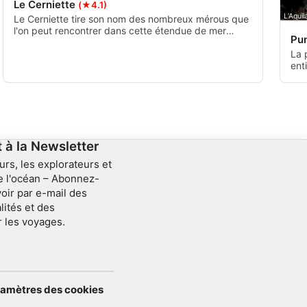
Le Cerniette
(★4.1)
L’Aqui
Le Cerniette tire son nom des nombreux mérous que
l'on peut rencontrer dans cette étendue de mer
Pu
particulière. C'est l'une des plongées les plus visitées
de l'aire marine protégée de Giannutri. Fond marin
La 
qui s'incline doucement de 10 mètres à 25 mètres
ent
jusqu'au bord qui descend à 50 mètres.
Gia
spe
est
une
roc
à la Newsletter
urs, les explorateurs et
e l'océan – Abonnez-
oir par e-mail des
lités et des
r les voyages.
aramètres des cookies