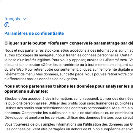
Alamy-WaterFrame
iStock-Global_Pics
français
Murène
Ba
Paramètres de confidentialité
225
141
Observations
Ob
Cliquer sur le bouton «Refuser» conserve le paramétrage par dé
Nous et nos partenaires stockons et/ou accédons à des informations sur un app
autres stockages du navigateur pour traiter les données personnelles. Certain
la base d'un intérêt légitime. Pour vous y opposer, ouvrez les «Paramètres». 
cliquant sur le bouton «Gérer les paramètres» ou à tout moment en cliquant sur
J
F
M
A
M
J
J
A
S
O
N
D
J
F
M
A
M
du site Web. Pour retirer votre consentement, cliquez sur l'empreinte digitale o
l'élément de menu Mes données, sur cette page, vous pouvez retirer votre con
n'affecteront pas les données de navigation.
Nous et nos partenaires traitons les données pour analyser les 
opérations suivantes:
Stocker et/ou accéder à des informations sur un appareil. Utiliser des données 
la publicité personnalisée. Utiliser des profils pour sélectionner des publicité
Centres de plongée desservant ce site
Utiliser des profils pour sélectionner des contenus personnalisés. Mesurer la
contenus. Comprendre les publics par le biais de statistiques ou de combinai
Développer et améliorer les services. Utiliser des données limitées pour sélec
Vous trouverez de plus amples informations sur l'utilisation des données par Go
Les données peuvent être partagées en dehors de l'Union européenne et env