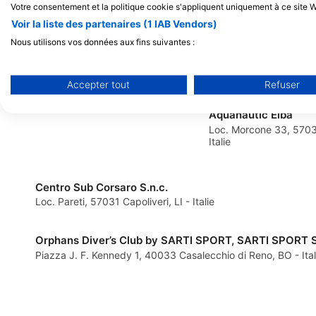
Diving in Elba
Votre consentement et la politique cookie s'appliquent uniquement à ce site W
Via del mare, 2, 57030 Procchio -
Voir la liste des partenaires (1 IAB Vendors)
Marciana, LI - Italie
Nous utilisons vos données aux fins suivantes :
Objectifs de traitement de l'IAB :
Stocker et/ou accéder à des informations sur un appareil
Accepter tout
Refuser
Utiliser des données limitées pour sélectionner la publicité
Aquanautic Elba
Loc. Morcone 33, 57031
Créer des profils pour la publicité personnalisée
Italie
Utiliser des profils pour sélectionner des publicités personna
Centro Sub Corsaro S.n.c.
Créer des profils de contenus personnalisés
Loc. Pareti, 57031 Capoliveri, LI - Italie
Utiliser des profils pour sélectionner des contenus personnal
Orphans Diver’s Club by SARTI SPORT, SARTI SPORT S
Mesurer la performance des publicités
Piazza J. F. Kennedy 1, 40033 Casalecchio di Reno, BO - Ital
Mesurer la performance des contenus
Comprendre les publics par le biais de statistiques ou de c