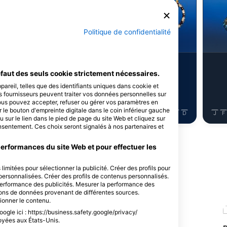
Alamy/Reinhard Dirscherl
Politique de confidentialité
rracuda
Poulpe
86
servations
Observations
faut des seuls cookie strictement nécessaires.
areil, telles que des identifiants uniques dans cookie et
s fournisseurs peuvent traiter vos données personnelles sur
Vous pouvez accepter, refuser ou gérer vos paramètres en
 le bouton d'empreinte digitale dans le coin inférieur gauche
J
J
A
S
O
N
D
J
F
M
A
M
J
J
A
S
O
N
D
J
F
u sur le lien dans le pied de page du site Web et cliquez sur
sentement. Ces choix seront signalés à nos partenaires et
performances du site Web et pour effectuer les
limitées pour sélectionner la publicité. Créer des profils pour
s personnalisées. Créer des profils de contenus personnalisés.
 de plongée
 performance des publicités. Mesurer la performance des
sons de données provenant de différentes sources.
tionner le contenu.
ogle ici : https://business.safety.google/privacy/
oyées aux États-Unis.