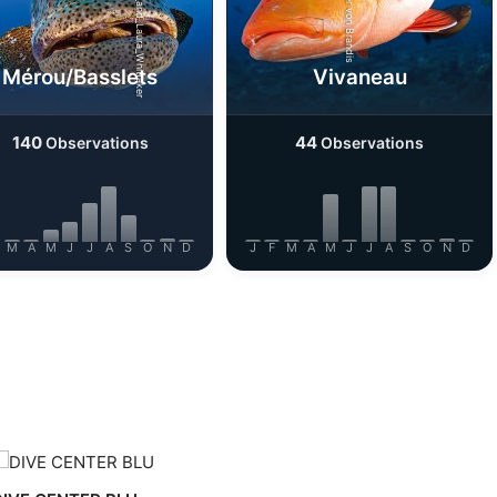
Shutterstock-Henry_and_Laura_Whittaker
iStock-Rainer von Brandis
Mérou/Basslets
Vivaneau
140
44
Observations
Observations
M
A
M
J
J
A
S
O
N
D
J
F
M
A
M
J
J
A
S
O
N
D