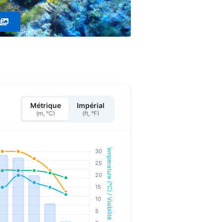
Métrique
Impérial
(m, °C)
(ft, °F)