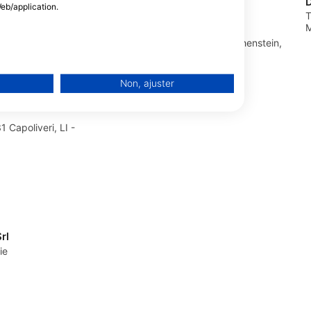
eb/application.
Funny Diving GmbH,
T
M
Tauchcontainer.ch
Bahnhofstrasse 4, 4142 Muenchenstein,
Suisse
Non, ajuster
 Capoliveri, LI -
lisées
isés
rl
ie
ombinaisons de données