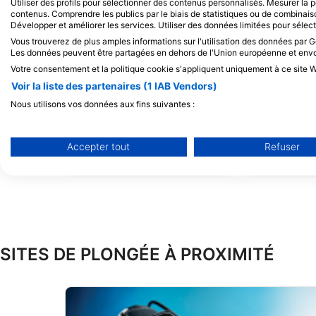
Alamy-WaterFrame
iStock/cinoby
Utiliser des profils pour sélectionner des contenus personnalisés. Mesurer la
contenus. Comprendre les publics par le biais de statistiques ou de combinai
Développer et améliorer les services. Utiliser des données limitées pour sélec
Vous trouverez de plus amples informations sur l'utilisation des données par Go
Murène
P
Les données peuvent être partagées en dehors de l'Union européenne et env
Votre consentement et la politique cookie s'appliquent uniquement à ce site W
Voir la liste des partenaires (1 IAB Vendors)
6
11
Observations
Obs
Nous utilisons vos données aux fins suivantes :
Objectifs de traitement de l'IAB :
Stocker et/ou accéder à des informations sur un appareil
Accepter tout
Refuser
J
F
M
A
M
J
J
A
S
O
N
D
J
F
M
A
M
Utiliser des données limitées pour sélectionner la publicité
Créer des profils pour la publicité personnalisée
Utiliser des profils pour sélectionner des publicités personna
SITES DE PLONGÉE À PROXIMITÉ
Créer des profils de contenus personnalisés
Utiliser des profils pour sélectionner des contenus personnal