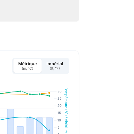
Métrique
Impérial
(m, °C)
(ft, °F)