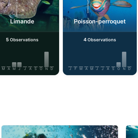
AdobeStock-Composer.
iStock-burnsboxco
Limande
Poisson-perroquet
5
4
Observations
Observations
M
A
M
J
J
A
S
O
N
D
J
F
M
A
M
J
J
A
S
O
N
D