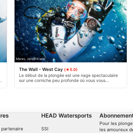
ombinaisons de données
Mares, Janez Kranjc
The Wall - West Cay
(★5.0)
Le début de la plongée est une nage spectaculaire
e
sur une corniche peu profonde où vous vous
explicitement
retrouvez face au grand bleu. Au bas du mur, il y a
des passages qui cachent parfois des requins
nourrices. La plongée culmine généralement sur un
plateau peu profond à l'extrémité sud, là où les
courants se rencontrent.
res
HEAD Watersports
Abonnement 
Pour les plonge
 partenaire
SSI
les amoureux d