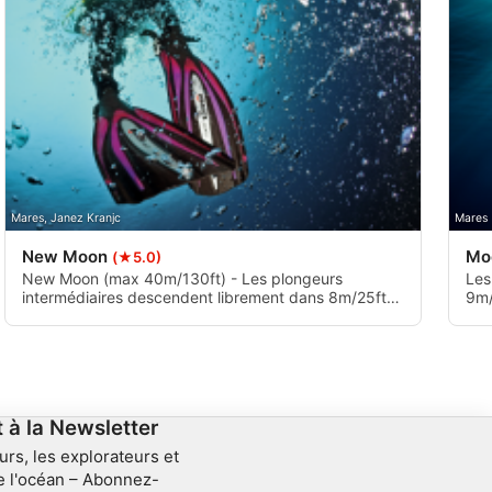
Mares, Janez Kranjc
Mares
New Moon
Mo
(★5.0)
New Moon (max 40m/130ft) - Les plongeurs
Les
intermédiaires descendent librement dans 8m/25ft
9m/
sur un récif en pente avec des formations de blocs.
qui
Le mur à pic domine la partie centrale de cette
for
plongée, atteignant des profondeurs de plus de 30
roc
m. Les courants font que ce site peut être plongé
pro
dans les deux sens.
une
y o
à la Newsletter
urs, les explorateurs et
e l'océan – Abonnez-