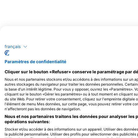
français
Paramètres de confidentialité
Cliquer sur le bouton «Refuser» conserve le paramétrage par dé
Nous et nos partenaires stockons et/ou accédons à des informations sur un app
Vie marine susceptible d'être observé
autres stockages du navigateur pour traiter les données personnelles. Certain
la base d'un intérêt légitime. Pour vous y opposer, ouvrez les «Paramètres». 
cliquant sur le bouton «Gérer les paramètres» ou à tout moment en cliquant sur
Les observations d’animaux sauvages sont basées sur le contenu généré
du site Web. Pour retirer votre consentement, cliquez sur l'empreinte digitale o
l'élément de menu Mes données, sur cette page, vous pouvez retirer votre con
n'affecteront pas les données de navigation.
Nous et nos partenaires traitons les données pour analyser les 
opérations suivantes:
Stocker et/ou accéder à des informations sur un appareil. Utiliser des données 
la publicité personnalisée. Utiliser des profils pour sélectionner des publicité