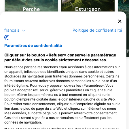
Perche
Esturgeon
89
55
Observations
Observations
français
Politique de confidentialité
Paramètres de confidentialité
J
F
M
A
M
J
J
A
S
O
N
D
J
F
M
A
M
J
J
A
S
O
N
D
J
F
Cliquer sur le bouton «Refuser» conserve le paramétrage
par défaut des seuls cookie strictement nécessaires.
Nous et nos partenaires stockons et/ou accédons à des informations sur
Centres de plongée desservant ce site
un appareil, telles que des identifiants uniques dans cookie et autres
stockages du navigateur pour traiter les données personnelles. Certains
de plongée
fournisseurs peuvent traiter vos données personnelles sur la base d'un
intérêt légitime. Pour vous y opposer, ouvrez les «Paramètres». Vous
pouvez accepter, refuser ou gérer vos paramètres en cliquant sur le
bouton «Gérer les paramètres» ou à tout moment en cliquant sur le
Southsea Scuba
Overland Underwater
bouton d'empreinte digitale dans le coin inférieur gauche du site Web.
Unit F6, LL14 4EG Wrexham,
Dalton Terrace, YO24 4DD York,
Pour retirer votre consentement, cliquez sur l'empreinte digitale ou sur le
Royaume-uni
Royaume-uni
lien dans le pied de page du site Web et cliquez sur l'élément de menu
Mes données, sur cette page, vous pouvez retirer votre consentement.
Ces choix seront signalés à nos partenaires et n'affecteront pas les
données de navigation.
Fins Scuba
89 Conway Drive, PR2 3ER