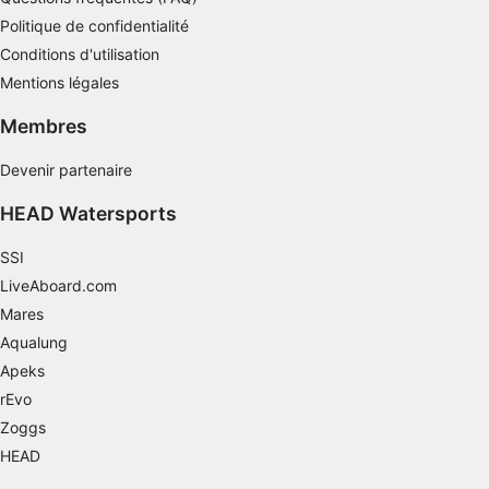
Politique de confidentialité
Utiliser des données limitées pour
Conditions d'utilisation
sélectionner le contenu
Mentions légales
Caractéristiques spéciales de l'IAB :
Membres
Utiliser des données de géolocalisation
précises
Devenir partenaire
Identifier les appareils à partir des
informations demandées explicitement
HEAD Watersports
Finalités de traitement non liées à l'IAB :
SSI
Nécessaire
LiveAboard.com
Mares
Performance
Aqualung
Fonctionnel
Apeks
rEvo
La publicité
Zoggs
HEAD