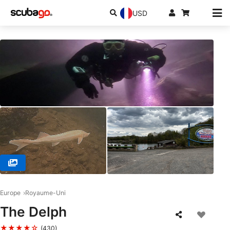
USD
© Fins Outdoors Ltd, PR2 3ER Preston
Europe
Royaume-Uni
The Delph
★★★★☆
(430)